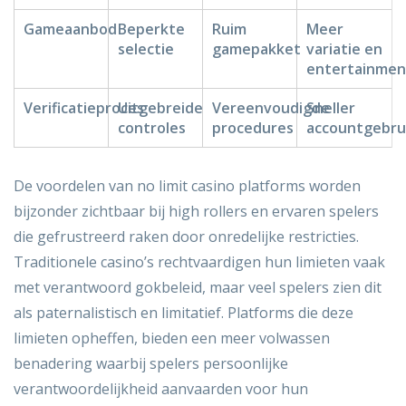
Gameaanbod
Beperkte
Ruim
Meer
selectie
gamepakket
variatie en
entertainmen
Verificatieproces
Uitgebreide
Vereenvoudigde
Sneller
controles
procedures
accountgebru
De voordelen van no limit casino platforms worden
bijzonder zichtbaar bij high rollers en ervaren spelers
die gefrustreerd raken door onredelijke restricties.
Traditionele casino’s rechtvaardigen hun limieten vaak
met verantwoord gokbeleid, maar veel spelers zien dit
als paternalistisch en limitatief. Platforms die deze
limieten opheffen, bieden een meer volwassen
benadering waarbij spelers persoonlijke
verantwoordelijkheid aanvaarden voor hun