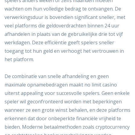
spelers anders weken of zelfs maanden moeten
wachten om hun volledige bedrag te ontvangen. De
verwerkingsduur is bovendien significant sneller, met
veel platforms die geldoverdrachten binnen 24 uur
afhandelen in plaats van de gebruikelijke drie tot vijf
werkdagen. Deze efficiëntie geeft spelers sneller
toegang tot hun geld en verhoogt het vertrouwen in
het platform.
De combinatie van snelle afhandeling en geen
maximale opnamebedragen maakt no limit casino
uiterst appealing voor succesvolle spelers. Geen enkele
speler wil geconfronteerd worden met beperkingen
wanneer ze een grote winst behalen, en deze platforms
erkennen dat door onbeperkte financiële vrijheid te
bieden. Moderne betaalmethoden zoals cryptocurrency