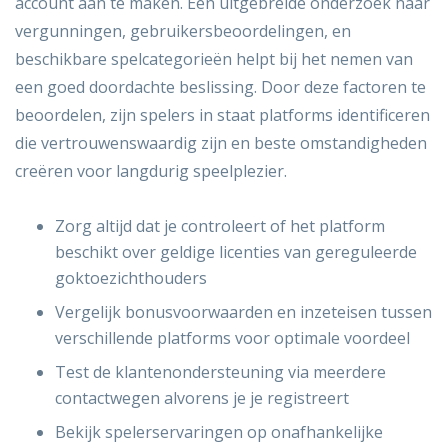
account aan te maken. Een uitgebreide onderzoek naar
vergunningen, gebruikersbeoordelingen, en
beschikbare spelcategorieën helpt bij het nemen van
een goed doordachte beslissing. Door deze factoren te
beoordelen, zijn spelers in staat platforms identificeren
die vertrouwenswaardig zijn en beste omstandigheden
creëren voor langdurig speelplezier.
Zorg altijd dat je controleert of het platform
beschikt over geldige licenties van gereguleerde
goktoezichthouders
Vergelijk bonusvoorwaarden en inzeteisen tussen
verschillende platforms voor optimale voordeel
Test de klantenondersteuning via meerdere
contactwegen alvorens je je registreert
Bekijk spelerservaringen op onafhankelijke