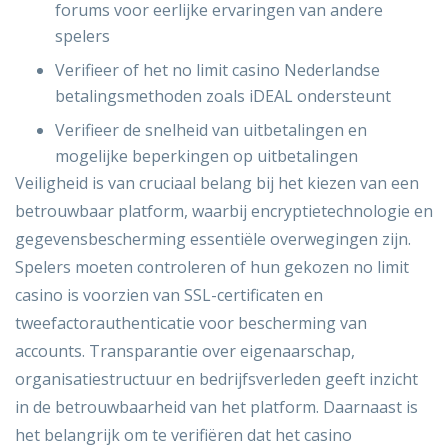
forums voor eerlijke ervaringen van andere
spelers
Verifieer of het no limit casino Nederlandse
betalingsmethoden zoals iDEAL ondersteunt
Verifieer de snelheid van uitbetalingen en
mogelijke beperkingen op uitbetalingen
Veiligheid is van cruciaal belang bij het kiezen van een
betrouwbaar platform, waarbij encryptietechnologie en
gegevensbescherming essentiële overwegingen zijn.
Spelers moeten controleren of hun gekozen no limit
casino is voorzien van SSL-certificaten en
tweefactorauthenticatie voor bescherming van
accounts. Transparantie over eigenaarschap,
organisatiestructuur en bedrijfsverleden geeft inzicht
in de betrouwbaarheid van het platform. Daarnaast is
het belangrijk om te verifiëren dat het casino