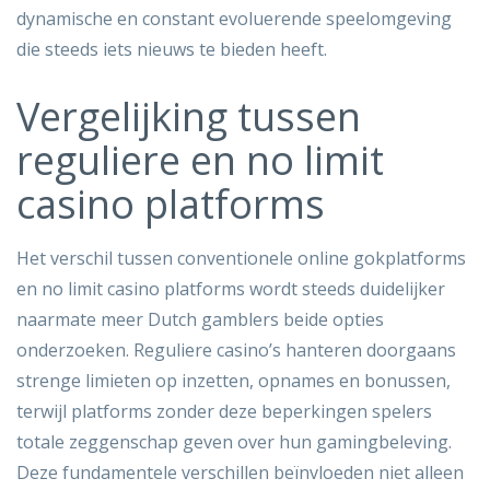
dynamische en constant evoluerende speelomgeving
die steeds iets nieuws te bieden heeft.
Vergelijking tussen
reguliere en no limit
casino platforms
Het verschil tussen conventionele online gokplatforms
en no limit casino platforms wordt steeds duidelijker
naarmate meer Dutch gamblers beide opties
onderzoeken. Reguliere casino’s hanteren doorgaans
strenge limieten op inzetten, opnames en bonussen,
terwijl platforms zonder deze beperkingen spelers
totale zeggenschap geven over hun gamingbeleving.
Deze fundamentele verschillen beïnvloeden niet alleen