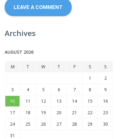
Archives
AUGUST 2026
M
T
W
T
F
S
S
1
2
3
4
5
6
7
8
9
10
11
12
13
14
15
16
17
18
19
20
21
22
23
24
25
26
27
28
29
30
31