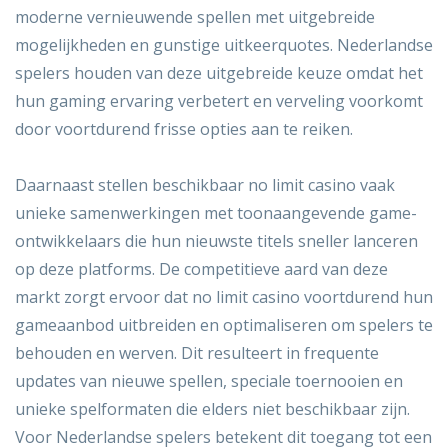
moderne vernieuwende spellen met uitgebreide
mogelijkheden en gunstige uitkeerquotes. Nederlandse
spelers houden van deze uitgebreide keuze omdat het
hun gaming ervaring verbetert en verveling voorkomt
door voortdurend frisse opties aan te reiken.
Daarnaast stellen beschikbaar no limit casino vaak
unieke samenwerkingen met toonaangevende game-
ontwikkelaars die hun nieuwste titels sneller lanceren
op deze platforms. De competitieve aard van deze
markt zorgt ervoor dat no limit casino voortdurend hun
gameaanbod uitbreiden en optimaliseren om spelers te
behouden en werven. Dit resulteert in frequente
updates van nieuwe spellen, speciale toernooien en
unieke spelformaten die elders niet beschikbaar zijn.
Voor Nederlandse spelers betekent dit toegang tot een