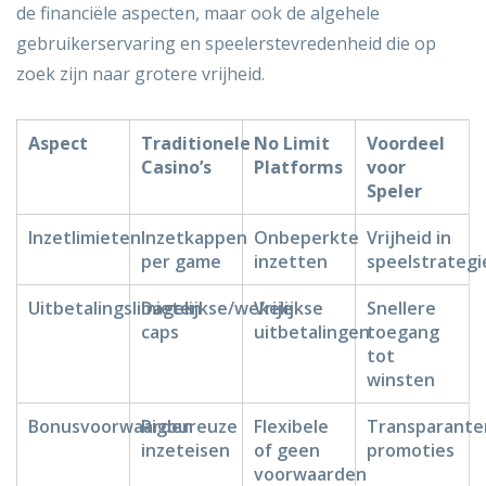
de financiële aspecten, maar ook de algehele
gebruikerservaring en speelerstevredenheid die op
zoek zijn naar grotere vrijheid.
Aspect
Traditionele
No Limit
Voordeel
Casino’s
Platforms
voor
Speler
Inzetlimieten
Inzetkappen
Onbeperkte
Vrijheid in
per game
inzetten
speelstrategi
Uitbetalingslimieten
Dagelijkse/wekelijkse
Vrije
Snellere
caps
uitbetalingen
toegang
tot
winsten
Bonusvoorwaarden
Rigoureuze
Flexibele
Transparante
inzeteisen
of geen
promoties
voorwaarden