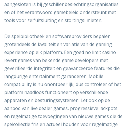
aangesloten is bij geschillenbeslechtingsorganisaties
en of het verantwoord gamebeleid ondersteunt met
tools voor zelfuitsluiting en stortingslimieten.
De spelbibliotheek en softwareproviders bepalen
grotendeels de kwaliteit en variatie van de gaming
experience op elk platform. Een goed no limit casino
levert games van bekende game developers met
geverifieerde integriteit en geavanceerde features die
langdurige entertainment garanderen. Mobile
compatibility is nu onontbeerlijk, dus controleer of het
platform naadloos functioneert op verschillende
apparaten en besturingssystemen. Let ook op de
aanbod van live dealer games, progressieve jackpots
en regelmatige toevoegingen van nieuwe games die de
spelcollectie fris en actueel houden voor regelmatige