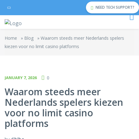
NEED TECH SUPPORT?
Home
»
Blog
»
Waarom steeds meer Nederlands spelers
kiezen voor no limit casino platforms
JANUARY 7, 2026
0
Waarom steeds meer
Nederlands spelers kiezen
voor no limit casino
platforms
by
Chiba