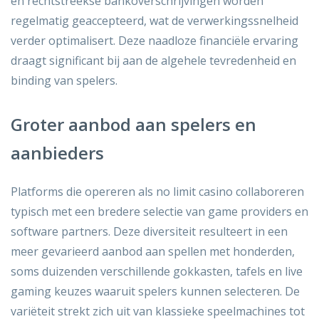
en rechtstreekse bankoverschrijvingen worden
regelmatig geaccepteerd, wat de verwerkingssnelheid
verder optimalisert. Deze naadloze financiële ervaring
draagt significant bij aan de algehele tevredenheid en
binding van spelers.
Groter aanbod aan spelers en
aanbieders
Platforms die opereren als no limit casino collaboreren
typisch met een bredere selectie van game providers en
software partners. Deze diversiteit resulteert in een
meer gevarieerd aanbod aan spellen met honderden,
soms duizenden verschillende gokkasten, tafels en live
gaming keuzes waaruit spelers kunnen selecteren. De
variëteit strekt zich uit van klassieke speelmachines tot