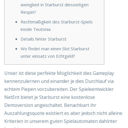
wenigkeit in Starburst diesseitigen
Respin?
Rechtmäßigkeit des Starburst-Spiels
inside Teutonia
Details hinter Starburst
Wo findet man einen Slot Starburst
unter einsatz von Echtgeld?
Unser ist diese perfekte Möglichkeit dies Gameplay
kennenzulernen und einander je dies Durchlauf via
echtem Piepen vorzubereiten. Der Spieleentwickler
NetEnt bietet je Starburst eine kostenlose
Demoversion angeschaltet. Benachbart ihr
Auszahlungsquote existiert es aber jedoch nicht alleine
Kriterien in unserem guten Spielautomaten dahinter