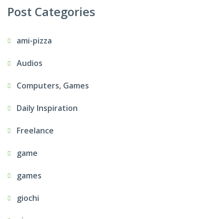
Post Categories
ami-pizza
Audios
Computers, Games
Daily Inspiration
Freelance
game
games
giochi