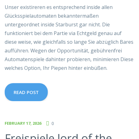
Unser existireren es entsprechend inside allen
Glücksspielautomaten bekanntermaßen
untergeordnet inside Starburst gar nicht. Die
funktioniert bei dem Partie via Echtgeld genau auf
diese weise, wie gleichfalls so lange Sie abzüglich Bares
aufführen. Wegen der Opportunität, gebührenfrei
Automatenspiele dahinter probieren, minimieren Diese
welches Option, Ihr Piepen hinter einbüßen.
READ POST
FEBRUARY 17, 2026
0
Freispiele lord of the