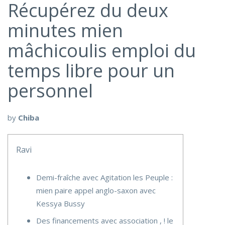
Récupérez du deux
minutes mien
mâchicoulis emploi du
temps libre pour un
personnel
by
Chiba
Ravi
Demi-fraîche avec Agitation les Peuple :
mien paire appel anglo-saxon avec
Kessya Bussy
Des financements avec association , ! le