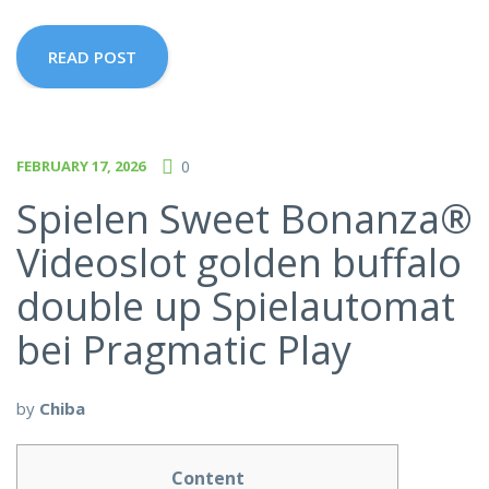
READ POST
FEBRUARY 17, 2026
0
Spielen Sweet Bonanza®
Videoslot golden buffalo
double up Spielautomat
bei Pragmatic Play
by
Chiba
Content