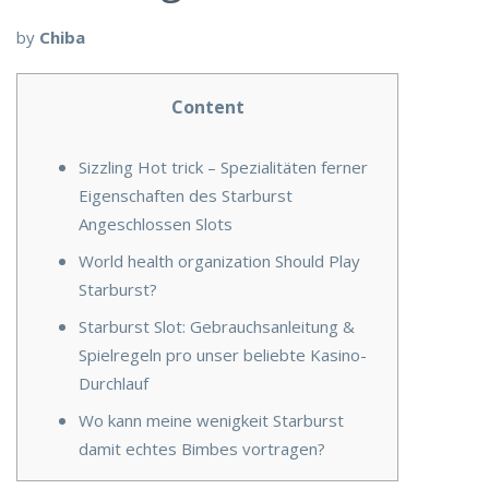
by
Chiba
Content
Sizzling Hot trick – Spezialitäten ferner
Eigenschaften des Starburst
Angeschlossen Slots
World health organization Should Play
Starburst?
Starburst Slot: Gebrauchsanleitung &
Spielregeln pro unser beliebte Kasino-
Durchlauf
Wo kann meine wenigkeit Starburst
damit echtes Bimbes vortragen?