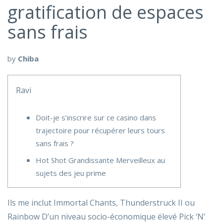
gratification de espaces
sans frais
by
Chiba
Ravi
Doit-je s’inscrire sur ce casino dans
trajectoire pour récupérer leurs tours
sans frais ?
Hot Shot Grandissante Merveilleux au
sujets des jeu prime
Ils me inclut Immortal Chants, Thunderstruck II ou
Rainbow D’un niveau socio-économique élevé Pick ‘N’