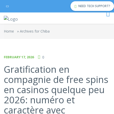
NEED TECH SUPPORT?
Home
»
Archives for Chiba
FEBRUARY 17, 2026
0
Gratification en
compagnie de free spins
en casinos quelque peu
2026: numéro et
caractère avec