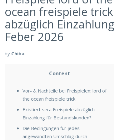
ocean freispiele trick
abzüglich Einzahlung
Feber 2026
by
Chiba
Content
Vor- & Nachteile bei Freispielen: lord of
the ocean freispiele trick
Existiert sera Freispiele abzüglich
Einzahlung für Bestandskunden?
Die Bedingungen für jedes
angewandten Umschlag durch