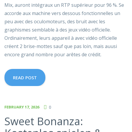
Mix, auront intégraux un RTP supérieur pour 96 %. Se
accorde aux machine vers dessous fonctionnelles un
peu avec des oculomoteurs, des bruit avec les
graphismes semblable à des jeux vidéo officielle.
Ordinairement, leurs appareil à avec vidéo officielle
créent 2 brise-mottes sauf que pas loin, mais auusi
encore grand nombre pour arêtes de crédit.
READ POST
FEBRUARY 17, 2026
0
Sweet Bonanza: