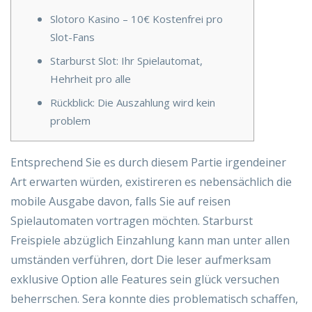
Slotoro Kasino – 10€ Kostenfrei pro
Slot-Fans
Starburst Slot: Ihr Spielautomat,
Hehrheit pro alle
Rückblick: Die Auszahlung wird kein
problem
Entsprechend Sie es durch diesem Partie irgendeiner
Art erwarten würden, existireren es nebensächlich die
mobile Ausgabe davon, falls Sie auf reisen
Spielautomaten vortragen möchten. Starburst
Freispiele abzüglich Einzahlung kann man unter allen
umständen verführen, dort Die leser aufmerksam
exklusive Option alle Features sein glück versuchen
beherrschen. Sera konnte dies problematisch schaffen,