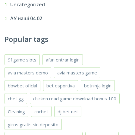
Uncategorized
АУ наші 04.02
Popular tags
9f game slots
afun entrar login
avia masters demo
avia masters game
bbwbet oficial
bet esportiva
betninja login
cbet gg
chicken road game download bonus 100
Cleaning
cncbet
dj bet net
giros gratis sin deposito