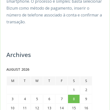
smartphone. O processo é simples: basta selecionar
Bizum como método de pagamento, inserir o
número de telefone associado à conta e confirmar a
transação.
Archives
AUGUST 2026
M
T
W
T
F
S
S
1
2
3
4
5
6
7
8
9
10
11
12
13
14
15
16