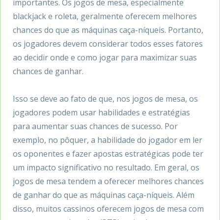
importantes. Os jogos de mesa, especialmente
blackjack e roleta, geralmente oferecem melhores
chances do que as máquinas caça-níqueis. Portanto,
os jogadores devem considerar todos esses fatores
ao decidir onde e como jogar para maximizar suas
chances de ganhar.
Isso se deve ao fato de que, nos jogos de mesa, os
jogadores podem usar habilidades e estratégias
para aumentar suas chances de sucesso. Por
exemplo, no pôquer, a habilidade do jogador em ler
os oponentes e fazer apostas estratégicas pode ter
um impacto significativo no resultado. Em geral, os
jogos de mesa tendem a oferecer melhores chances
de ganhar do que as máquinas caça-níqueis. Além
disso, muitos cassinos oferecem jogos de mesa com