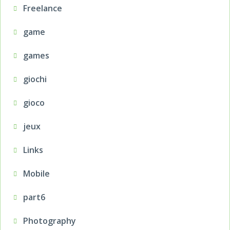
Freelance
game
games
giochi
gioco
jeux
Links
Mobile
part6
Photography