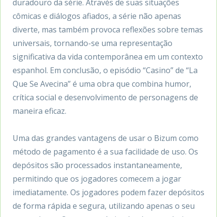
duradouro da série. Através de suas situações
cômicas e diálogos afiados, a série não apenas
diverte, mas também provoca reflexões sobre temas
universais, tornando-se uma representação
significativa da vida contemporânea em um contexto
espanhol. Em conclusão, o episódio “Casino” de “La
Que Se Avecina” é uma obra que combina humor,
crítica social e desenvolvimento de personagens de
maneira eficaz.
Uma das grandes vantagens de usar o Bizum como
método de pagamento é a sua facilidade de uso. Os
depósitos são processados instantaneamente,
permitindo que os jogadores comecem a jogar
imediatamente. Os jogadores podem fazer depósitos
de forma rápida e segura, utilizando apenas o seu