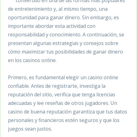
convertido en una de las formas más populares
de entretenimiento y, al mismo tiempo, una
oportunidad para ganar dinero. Sin embargo, es
importante abordar esta actividad con
responsabilidad y conocimiento. A continuación, se
presentan algunas estrategias y consejos sobre
cómo maximizar tus posibilidades de ganar dinero
en los casinos online.
Primero, es fundamental elegir un casino online
confiable. Antes de registrarte, investiga la
reputación del sitio, verifica que tenga licencias
adecuadas y lee reseñas de otros jugadores. Un
casino de buena reputación garantiza que tus datos
personales y financieros estén seguros y que los
juegos sean justos.