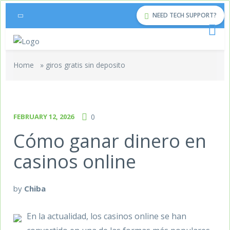
NEED TECH SUPPORT?
Home
»
giros gratis sin deposito
FEBRUARY 12, 2026
0
Cómo ganar dinero en
casinos online
by
Chiba
En la actualidad, los casinos online se han