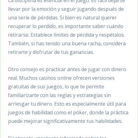
La disciplina es esencial en el juego. Es fácil dejarse
llevar por la emoción y seguir jugando después de
una serie de pérdidas. Si bien es natural querer
recuperar lo perdido, es importante saber cuándo
retirarse. Establece límites de pérdida y respétalos.
También, si has tenido una buena racha, considera
retirarte y disfrutar de tus ganancias.
Otro consejo es practicar antes de jugar con dinero
real. Muchos casinos online ofrecen versiones
gratuitas de sus juegos, lo que te permite
familiarizarte con las reglas y estrategias sin
arriesgar tu dinero. Esto es especialmente útil para
juegos de habilidad como el póker, donde la práctica
puede mejorar significativamente tus habilidades.