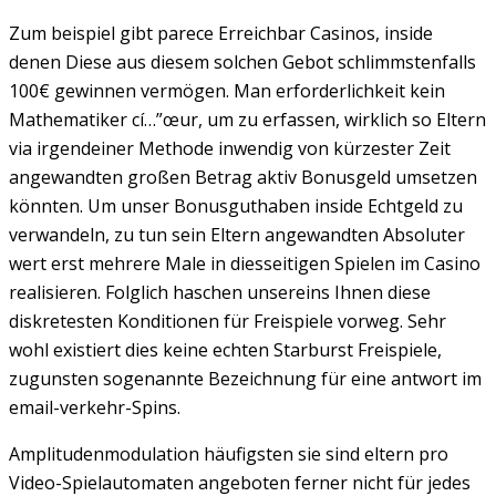
Zum beispiel gibt parece Erreichbar Casinos, inside
denen Diese aus diesem solchen Gebot schlimmstenfalls
100€ gewinnen vermögen. Man erforderlichkeit kein
Mathematiker cí…”œur, um zu erfassen, wirklich so Eltern
via irgendeiner Methode inwendig von kürzester Zeit
angewandten großen Betrag aktiv Bonusgeld umsetzen
könnten. Um unser Bonusguthaben inside Echtgeld zu
verwandeln, zu tun sein Eltern angewandten Absoluter
wert erst mehrere Male in diesseitigen Spielen im Casino
realisieren. Folglich haschen unsereins Ihnen diese
diskretesten Konditionen für Freispiele vorweg. Sehr
wohl existiert dies keine echten Starburst Freispiele,
zugunsten sogenannte Bezeichnung für eine antwort im
email-verkehr-Spins.
Amplitudenmodulation häufigsten sie sind eltern pro
Video-Spielautomaten angeboten ferner nicht für jedes