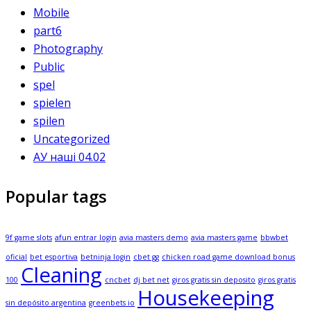
Mobile
part6
Photography
Public
spel
spielen
spilen
Uncategorized
АУ наші 04.02
Popular tags
9f game slots
afun entrar login
avia masters demo
avia masters game
bbwbet
oficial
bet esportiva
betninja login
cbet gg
chicken road game download bonus
Cleaning
100
cncbet
dj bet net
giros gratis sin deposito
giros gratis
Housekeeping
sin depósito argentina
greenbets io