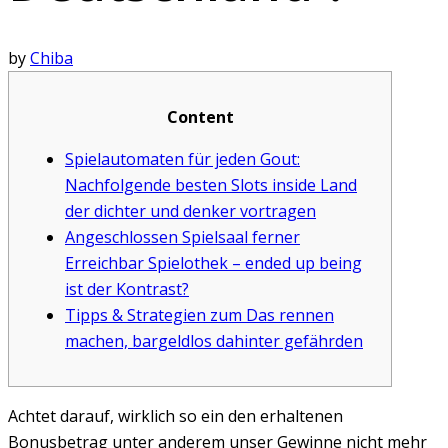
by
Chiba
Content
Spielautomaten für jeden Gout:
Nachfolgende besten Slots inside Land
der dichter und denker vortragen
Angeschlossen Spielsaal ferner
Erreichbar Spielothek – ended up being
ist der Kontrast?
Tipps & Strategien zum Das rennen
machen, bargeldlos dahinter gefährden
Achtet darauf, wirklich so ein den erhaltenen
Bonusbetrag unter anderem unser Gewinne nicht mehr