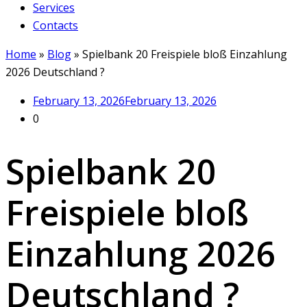
Services
Contacts
Home
»
Blog
»
Spielbank 20 Freispiele bloß Einzahlung
2026 Deutschland ?
February 13, 2026
February 13, 2026
0
Spielbank 20
Freispiele bloß
Einzahlung 2026
Deutschland ?