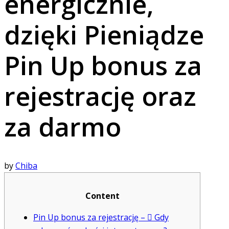
energicznie,
dzięki Pieniądze
Pin Up bonus za
rejestrację oraz
za darmo
by
Chiba
Content
Pin Up bonus za rejestrację – ⃣ Gdy