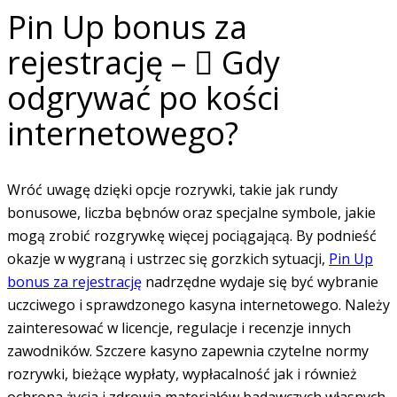
Pin Up bonus za
rejestrację – ⃣ Gdy
odgrywać po kości
internetowego?
Wróć uwagę dzięki opcje rozrywki, takie jak rundy
bonusowe, liczba bębnów oraz specjalne symbole, jakie
mogą zrobić rozgrywkę więcej pociągającą. By podnieść
okazje w wygraną i ustrzec się gorzkich sytuacji,
Pin Up
bonus za rejestrację
nadrzędne wydaje się być wybranie
uczciwego i sprawdzonego kasyna internetowego. Należy
zainteresować w licencje, regulacje i recenzje innych
zawodników. Szczere kasyno zapewnia czytelne normy
rozrywki, bieżące wypłaty, wypłacalność jak i również
ochrona życia i zdrowia materiałów badawczych własnych