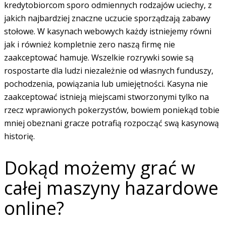
kredytobiorcom sporo odmiennych rodzajów uciechy, z
jakich najbardziej znaczne uczucie sporządzają zabawy
stołowe. W kasynach webowych każdy istniejemy równi
jak i również kompletnie zero naszą firmę nie
zaakceptować hamuje. Wszelkie rozrywki sowie są
rospostarte dla ludzi niezależnie od własnych funduszy,
pochodzenia, powiązania lub umiejętności. Kasyna nie
zaakceptować istnieją miejscami stworzonymi tylko na
rzecz wprawionych pokerzystów, bowiem poniekąd tobie
mniej obeznani gracze potrafią rozpocząć swą kasynową
historię.
Dokąd możemy grać w
całej maszyny hazardowe
online?