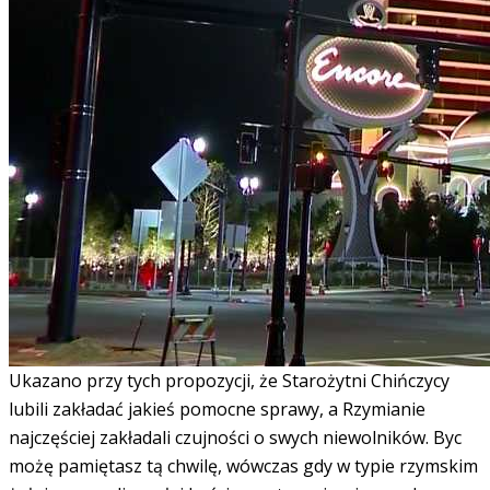
Ukazano przy tych propozycji, że Starożytni Chińczycy
lubili zakładać jakieś pomocne sprawy, a Rzymianie
najczęściej zakładali czujności o swych niewolników. Byc
możę pamiętasz tą chwilę, wówczas gdy w typie rzymskim