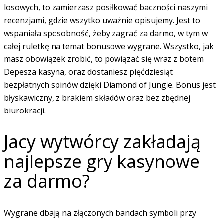
losowych, to zamierzasz posiłkować baczności naszymi
recenzjami, gdzie wszytko uważnie opisujemy. Jest to
wspaniała sposobność, żeby zagrać za darmo, w tym w
całej ruletkę na temat bonusowe wygrane. Wszystko, jak
masz obowiązek zrobić, to powiązać się wraz z botem
Depesza kasyna, oraz dostaniesz pięćdziesiąt
bezpłatnych spinów dzięki Diamond of Jungle. Bonus jest
błyskawiczny, z brakiem składów oraz bez zbędnej
biurokracji.
Jacy wytwórcy zakładają
najlepsze gry kasynowe
za darmo?
Wygrane dbają na złączonych bandach symboli przy