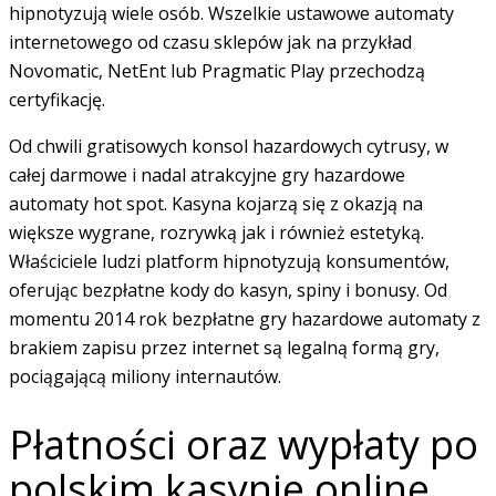
hipnotyzują wiele osób. Wszelkie ustawowe automaty
internetowego od czasu sklepów jak na przykład
Novomatic, NetEnt lub Pragmatic Play przechodzą
certyfikację.
Od chwili gratisowych konsol hazardowych cytrusy, w
całej darmowe i nadal atrakcyjne gry hazardowe
automaty hot spot. Kasyna kojarzą się z okazją na
większe wygrane, rozrywką jak i również estetyką.
Właściciele ludzi platform hipnotyzują konsumentów,
oferując bezpłatne kody do kasyn, spiny i bonusy. Od
momentu 2014 rok bezpłatne gry hazardowe automaty z
brakiem zapisu przez internet są legalną formą gry,
pociągającą miliony internautów.
Płatności oraz wypłaty po
polskim kasynie online