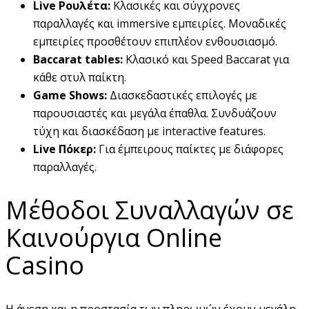
Live Ρουλέτα:
Κλασικές και σύγχρονες
παραλλαγές και immersive εμπειρίες. Μοναδικές
εμπειρίες προσθέτουν επιπλέον ενθουσιασμό.
Baccarat tables:
Κλασικό και Speed Baccarat για
κάθε στυλ παίκτη.
Game Shows:
Διασκεδαστικές επιλογές με
παρουσιαστές και μεγάλα έπαθλα. Συνδυάζουν
τύχη και διασκέδαση με interactive features.
Live Πόκερ:
Για έμπειρους παίκτες με διάφορες
παραλλαγές.
Μέθοδοι Συναλλαγών σε
Καινούργια Online
Casino
Η άνεση και η προστασία των πληρωμών έχουν μεγάλη