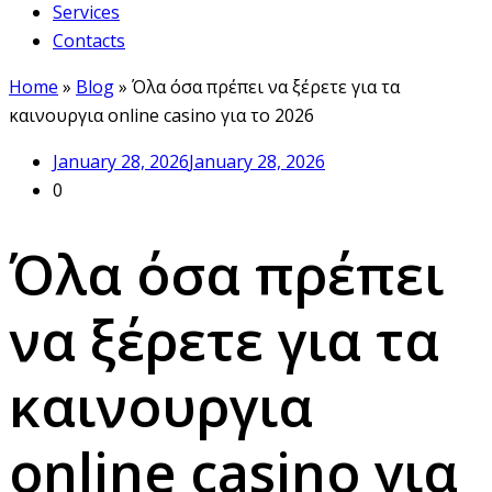
Services
Contacts
Home
»
Blog
»
Όλα όσα πρέπει να ξέρετε για τα
καινουργια online casino για το 2026
January 28, 2026
January 28, 2026
0
Όλα όσα πρέπει
να ξέρετε για τα
καινουργια
online casino για