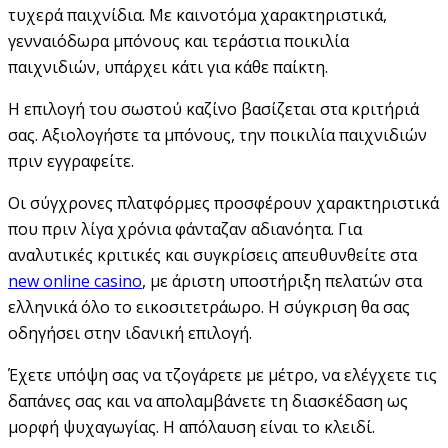
τυχερά παιχνίδια. Με καινοτόμα χαρακτηριστικά,
γενναιόδωρα μπόνους και τεράστια ποικιλία
παιχνιδιών, υπάρχει κάτι για κάθε παίκτη.
Η επιλογή του σωστού καζίνο βασίζεται στα κριτήριά
σας. Αξιολογήστε τα μπόνους, την ποικιλία παιχνιδιών
πριν εγγραφείτε.
Οι σύγχρονες πλατφόρμες προσφέρουν χαρακτηριστικά
που πριν λίγα χρόνια φάνταζαν αδιανόητα. Για
αναλυτικές κριτικές και συγκρίσεις απευθυνθείτε στα
new online casino
, με άριστη υποστήριξη πελατών στα
ελληνικά όλο το εικοσιτετράωρο. Η σύγκριση θα σας
οδηγήσει στην ιδανική επιλογή.
Έχετε υπόψη σας να τζογάρετε με μέτρο, να ελέγχετε τις
δαπάνες σας και να απολαμβάνετε τη διασκέδαση ως
μορφή ψυχαγωγίας. Η απόλαυση είναι το κλειδί.