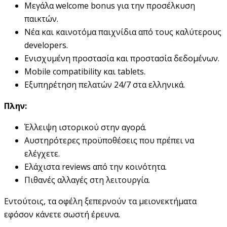
Μεγάλα welcome bonus για την προσέλκυση
παικτών.
Νέα και καινοτόμα παιχνίδια από τους καλύτερους
developers.
Ενισχυμένη προστασία και προστασία δεδομένων.
Mobile compatibility και tablets.
Εξυπηρέτηση πελατών 24/7 στα ελληνικά.
Πλην:
Έλλειψη ιστορικού στην αγορά.
Αυστηρότερες προϋποθέσεις που πρέπει να
ελέγχετε.
Ελάχιστα reviews από την κοινότητα.
Πιθανές αλλαγές στη λειτουργία.
Εντούτοις, τα οφέλη ξεπερνούν τα μειονεκτήματα
εφόσον κάνετε σωστή έρευνα.