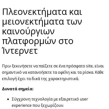
Πλεονεκτήματα και
μειονεκτήματα των
καινούργιων
πλατφορμών στο
Ίντερνετ
Πριν ξεκινήσετε να παίζετε σε ένα πρόσφατο site, είναι
σημαντικό να κατανοήσετε τα οφέλη και τα ρίσκα. Κάθε
επιλογή έχει τα δικά της χαρακτηριστικά.
Δυνατά σημεία:
Σύγχρονη τεχνολογία με εξαιρετικό user
experience που ξεχωρίζουν.