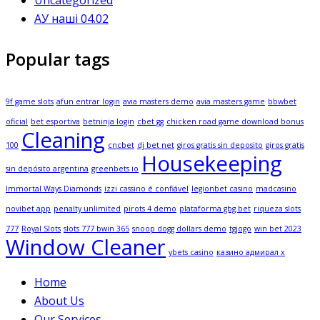
Uncategorized
АУ наші 04.02
Popular tags
9f game slots
afun entrar login
avia masters demo
avia masters game
bbwbet
oficial
bet esportiva
betninja login
cbet gg
chicken road game download bonus
Cleaning
100
cncbet
dj bet net
giros gratis sin deposito
giros gratis
Housekeeping
sin depósito argentina
greenbets io
Immortal Ways Diamonds
izzi cassino é confiável
legionbet casino
madcasino
novibet app
penalty unlimited
pirots 4 demo
plataforma gbg.bet
riqueza slots
777
Royal Slots
slots 777 bwin 365
snoop dogg dollars demo
tgjogo
win bet 2023
Window Cleaner
ybets casino
казино адмирал х
Home
About Us
Our Services