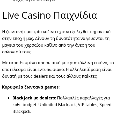
Live Casino Παιχνίδια
Η ζωντανή εμπειρία καζίνο έχουν εξελιχθεί σημαντικά
στην εποχή μας. Δίνουν τη δυνατότητα να γεύονται τη
μαγεία του χερσαίου καζίνο από την άνεση του
σαλονιού τους.
Με εκπαιδευμένο προσωπικό με κρυστάλλινη εικόνα, το
αποτέλεσμα είναι εντυπωσιακό. Η αλληλεπίδραση είναι
δυνατή με τους dealers και τους άλλους παίκτες.
Κορυφαία ζωντανά games:
Blackjack με dealers:
Πολλαπλές παραλλαγές για
κάθε budget. Unlimited Blackjack, VIP tables, Speed
Blackjack.