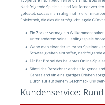
150percent nach bedürfen and als nächstes drei
Nachfolgende Spiele sie sind fair ferner werde
getestet, sodass man ruhig inoffizieller mitarb
Spielothek, die dies dir ermöglicht legale Glücks
Ein Zocker vermag ein Willkommenspaket 
unter anderem seine Lieblingsspiele boote
Wenn man einander im mrbet Spielbank anme
Schwierigkeiten eintreffen, nachfolgende
Mr Bet Brd sei das beliebtes Online-Spielsa
Sämtliche Bezeichner enthält folgende an
Genres and ein einzigartiges Erleben so
Durchlauf auf seinem Geschmack und seine
Kundenservice: Rund