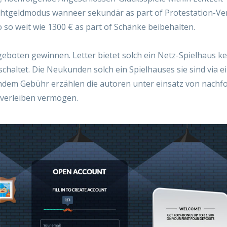
chtgeldmodus wanneer sekundär as part of Protestation-Ve
o so weit wie 1300 € as part of Schänke beibehalten.
boten gewinnen. Letter bietet solch ein Netz-Spielhaus k
haltet. Die Neukunden solch ein Spielhauses sie sind via 
ndem Gebühr erzählen die autoren unter einsatz von nachf
verleiben vermögen.