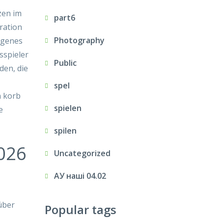
zen im
part6
ration
Photography
eigenes
sspieler
Public
den, die
spel
n korb
spielen
e
spilen
2026
Uncategorized
АУ наші 04.02
über
Popular tags