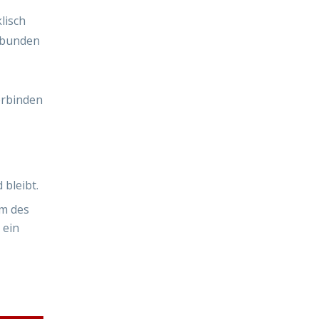
lisch
erbunden
erbinden
 bleibt.
um des
 ein