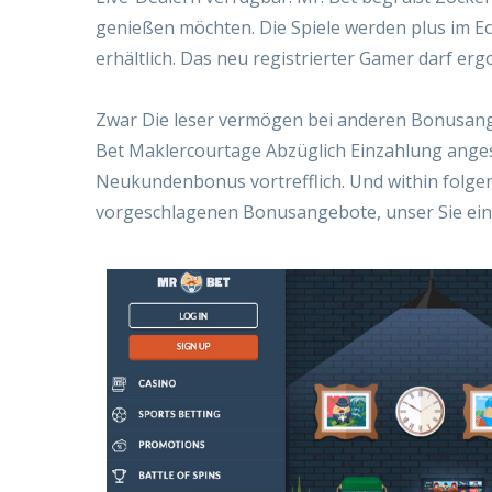
genießen möchten. Die Spiele werden plus im E
erhältlich. Das neu registrierter Gamer darf erg
Zwar Die leser vermögen bei anderen Bonusange
Bet Maklercourtage Abzüglich Einzahlung angesc
Neukundenbonus vortrefflich. Und within folge
vorgeschlagenen Bonusangebote, unser Sie ein