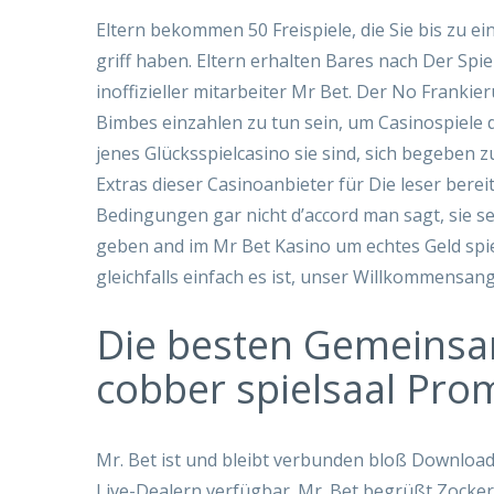
Eltern bekommen 50 Freispiele, die Sie bis zu 
griff haben. Eltern erhalten Bares nach Der Spi
inoffizieller mitarbeiter Mr Bet. Der No Franki
Bimbes einzahlen zu tun sein, um Casinospiele d
jenes Glücksspielcasino sie sind, sich begeben 
Extras dieser Casinoanbieter für Die leser bere
Bedingungen gar nicht d’accord man sagt, sie 
geben and im Mr Bet Kasino um echtes Geld spie
gleichfalls einfach es ist, unser Willkommensang
Die besten Gemeinsam
cobber spielsaal Pr
Mr. Bet ist und bleibt verbunden bloß Download
Live-Dealern verfügbar. Mr. Bet begrüßt Zocker