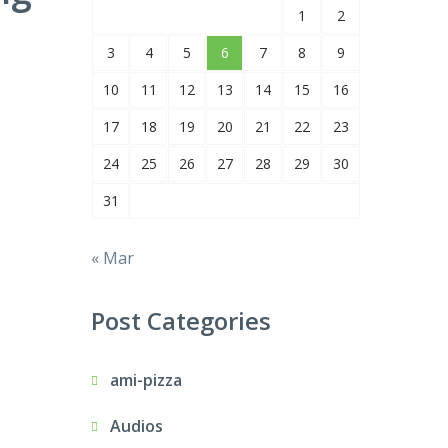
1
2
3
4
5
6
7
8
9
10
11
12
13
14
15
16
17
18
19
20
21
22
23
24
25
26
27
28
29
30
31
« Mar
Post Categories
ami-pizza
Audios