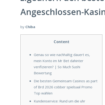
Angeschlossen-Kasin
by
Chiba
Content
Genau so wie nachhaltig dauert es,
mein Konto im Mr Bet dahinter
verifizieren? | So Much Sushi
Bewertung
Die besten Gemeinsam Casinos as part
of Brd 2026 cobber spielsaal Promo
Top wählen
Kundenservice: Rund um die uhr