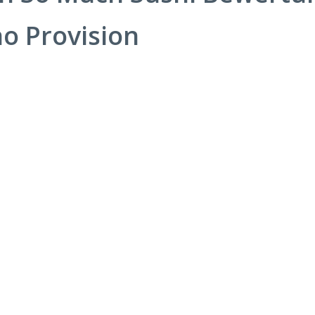
o Provision