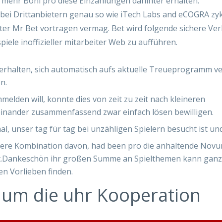
 mehr Boni pro diese Einzahlungen dahinter erhalten.
n bei Drittanbietern genau so wie iTech Labs and eCOGRA zyk
eiter Mr Bet vortragen vermag. Bet wird folgende sichere V
spiele inoffizieller mitarbeiter Web zu aufführen.
erhalten, sich automatisch aufs aktuelle Treueprogramm v
n.
lden will, konnte dies von zeit zu zeit nach kleineren
 einander zusammenfassend zwar einfach lösen bewilligen.
al, unser tag für tag bei unzähligen Spielern besucht ist und
dere Kombination davon, had been pro die anhaltende Nov
rgt.Dankeschön ihr großen Summe an Spielthemen kann ganz
n Vorlieben finden.
 um die uhr Kooperation