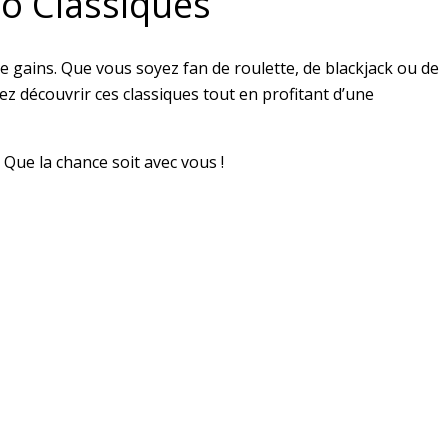
no Classiques
l de gains. Que vous soyez fan de roulette, de blackjack ou de
ez découvrir ces classiques tout en profitant d’une
 Que la chance soit avec vous !