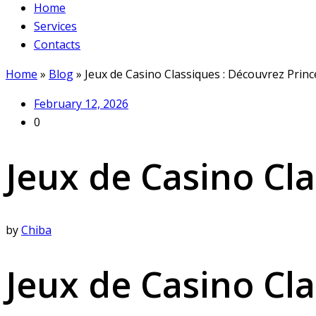
Home
Services
Contacts
Home
»
Blog
»
Jeux de Casino Classiques : Découvrez Prince
February 12, 2026
0
Jeux de Casino Cla
by
Chiba
Jeux de Casino Cla