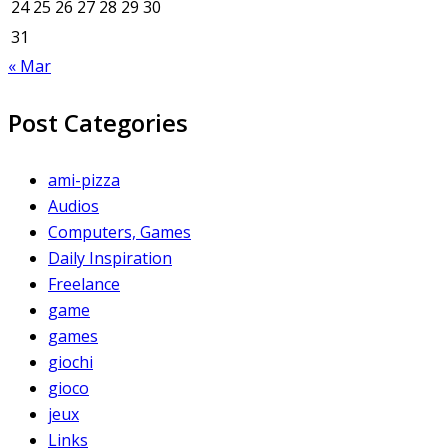
24
25
26
27
28
29
30
31
« Mar
Post Categories
ami-pizza
Audios
Computers, Games
Daily Inspiration
Freelance
game
games
giochi
gioco
jeux
Links