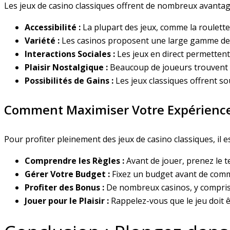
Les jeux de casino classiques offrent de nombreux avantages
Accessibilité :
La plupart des jeux, comme la roulette e
Variété :
Les casinos proposent une large gamme de je
Interactions Sociales :
Les jeux en direct permettent 
Plaisir Nostalgique :
Beaucoup de joueurs trouvent un
Possibilités de Gains :
Les jeux classiques offrent so
Comment Maximiser Votre Expérience
Pour profiter pleinement des jeux de casino classiques, il es
Comprendre les Règles :
Avant de jouer, prenez le t
Gérer Votre Budget :
Fixez un budget avant de comme
Profiter des Bonus :
De nombreux casinos, y compri
Jouer pour le Plaisir :
Rappelez-vous que le jeu doit 