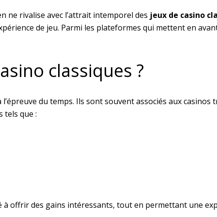
n ne rivalise avec l’attrait intemporel des
jeux de casino cl
expérience de jeu. Parmi les plateformes qui mettent en avan
casino classiques ?
 à l’épreuve du temps. Ils sont souvent associés aux casinos 
 tels que :
té à offrir des gains intéressants, tout en permettant une ex