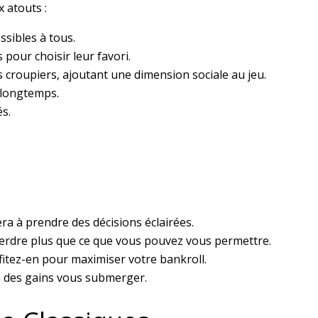
 atouts :
ssibles à tous.
our choisir leur favori.
s croupiers, ajoutant une dimension sociale au jeu.
 longtemps.
és.
ra à prendre des décisions éclairées.
perdre plus que ce que vous pouvez vous permettre.
fitez-en pour maximiser votre bankroll.
on des gains vous submerger.