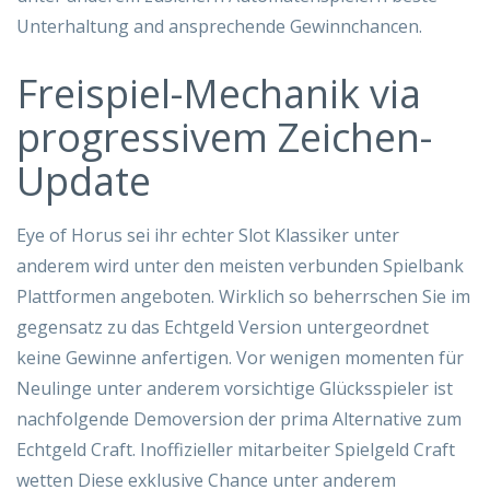
Unterhaltung and ansprechende Gewinnchancen.
Freispiel-Mechanik via
progressivem Zeichen-
Update
Eye of Horus sei ihr echter Slot Klassiker unter
anderem wird unter den meisten verbunden Spielbank
Plattformen angeboten. Wirklich so beherrschen Sie im
gegensatz zu das Echtgeld Version untergeordnet
keine Gewinne anfertigen. Vor wenigen momenten für
Neulinge unter anderem vorsichtige Glücksspieler ist
nachfolgende Demoversion der prima Alternative zum
Echtgeld Craft. Inoffizieller mitarbeiter Spielgeld Craft
wetten Diese exklusive Chance unter anderem