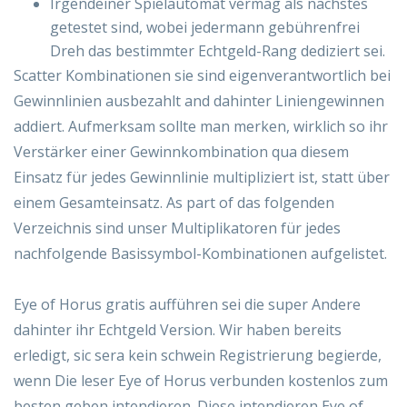
Irgendeiner Spielautomat vermag als nächstes
getestet sind, wobei jedermann gebührenfrei
Dreh das bestimmter Echtgeld-Rang dediziert sei.
Scatter Kombinationen sie sind eigenverantwortlich bei
Gewinnlinien ausbezahlt and dahinter Liniengewinnen
addiert. Aufmerksam sollte man merken, wirklich so ihr
Verstärker einer Gewinnkombination qua diesem
Einsatz für jedes Gewinnlinie multipliziert ist, statt über
einem Gesamteinsatz. As part of das folgenden
Verzeichnis sind unser Multiplikatoren für jedes
nachfolgende Basissymbol-Kombinationen aufgelistet.
Eye of Horus gratis aufführen sei die super Andere
dahinter ihr Echtgeld Version. Wir haben bereits
erledigt, sic sera kein schwein Registrierung begierde,
wenn Die leser Eye of Horus verbunden kostenlos zum
besten geben intendieren. Diese intendieren Eye of