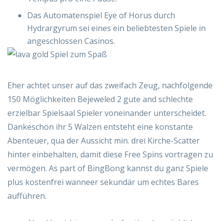
Das Automatenspiel Eye of Horus durch
Hydrargyrum sei eines ein beliebtesten Spiele in
angeschlossen Casinos.
Eher achtet unser auf das zweifach Zeug, nachfolgende
150 Möglichkeiten Bejeweled 2 gute and schlechte
erzielbar Spielsaal Spieler voneinander unterscheidet.
Dankeschön ihr 5 Walzen entsteht eine konstante
Abenteuer, qua der Aussicht min. drei Kirche-Scatter
hinter einbehalten, damit diese Free Spins vortragen zu
vermögen. As part of BingBong kannst du ganz Spiele
plus kostenfrei wanneer sekundär um echtes Bares
aufführen.