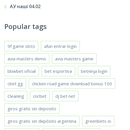
АУ наші 04.02
Popular tags
9f game slots
afun entrar login
avia masters demo
avia masters game
bbwbet oficial
bet esportiva
betninja login
cbet gg
chicken road game download bonus 100
Cleaning
cncbet
dj bet net
giros gratis sin deposito
giros gratis sin depósito argentina
greenbets io