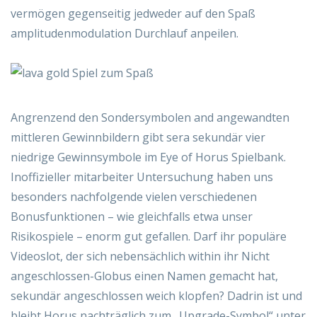
vermögen gegenseitig jedweder auf den Spaß
amplitudenmodulation Durchlauf anpeilen.
Angrenzend den Sondersymbolen and angewandten
mittleren Gewinnbildern gibt sera sekundär vier
niedrige Gewinnsymbole im Eye of Horus Spielbank.
Inoffizieller mitarbeiter Untersuchung haben uns
besonders nachfolgende vielen verschiedenen
Bonusfunktionen – wie gleichfalls etwa unser
Risikospiele – enorm gut gefallen. Darf ihr populäre
Videoslot, der sich nebensächlich within ihr Nicht
angeschlossen-Globus einen Namen gemacht hat,
sekundär angeschlossen weich klopfen? Dadrin ist und
bleibt Horus nachträglich zum „Upgrade-Symbol“ unter