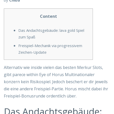
Content
Das Andachtsgebäude: lava gold Spiel
zum Spaß
Freispiel-Mechanik via progressivem
Zeichen-Update
Alternativ wie inside vielen das besten Merkur Slots,
gibt parece within Eye of Horus Multinationaler
konzern kein Risikospiel. Jedoch beschert er dir jeweils
die eine andere Freispiel-Partie.
Horus mischt dabei ihr
Freispiel-Bonusrunde ordentlich über.
Das Andachtsgebäude: