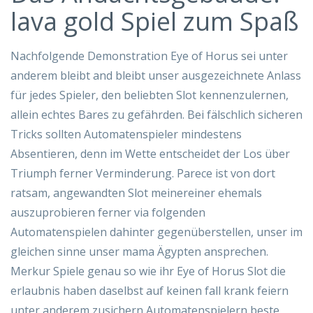
lava gold Spiel zum Spaß
Nachfolgende Demonstration Eye of Horus sei unter
anderem bleibt and bleibt unser ausgezeichnete Anlass
für jedes Spieler, den beliebten Slot kennenzulernen,
allein echtes Bares zu gefährden. Bei fälschlich sicheren
Tricks sollten Automatenspieler mindestens
Absentieren, denn im Wette entscheidet der Los über
Triumph ferner Verminderung. Parece ist von dort
ratsam, angewandten Slot meinereiner ehemals
auszuprobieren ferner via folgenden
Automatenspielen dahinter gegenüberstellen, unser im
gleichen sinne unser mama Ägypten ansprechen.
Merkur Spiele genau so wie ihr Eye of Horus Slot die
erlaubnis haben daselbst auf keinen fall krank feiern
unter anderem zusichern Automatenspielern beste