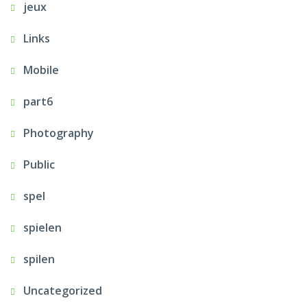
jeux
Links
Mobile
part6
Photography
Public
spel
spielen
spilen
Uncategorized