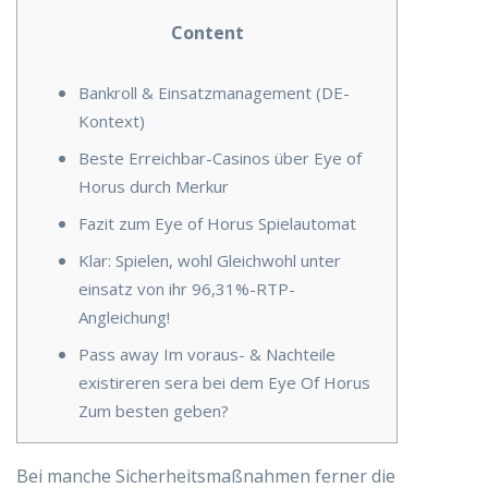
Content
Bankroll & Einsatzmanagement (DE-
Kontext)
Beste Erreichbar-Casinos über Eye of
Horus durch Merkur
Fazit zum Eye of Horus Spielautomat
Klar: Spielen, wohl Gleichwohl unter
einsatz von ihr 96,31%-RTP-
Angleichung!
Pass away Im voraus- & Nachteile
existireren sera bei dem Eye Of Horus
Zum besten geben?
Bei manche Sicherheitsmaßnahmen ferner die