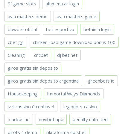
9f game slots
afun entrar login
avia masters demo
avia masters game
bbwbet oficial
bet esportiva
betninja login
cbet gg
chicken road game download bonus 100
Cleaning
cncbet
dj bet net
giros gratis sin deposito
giros gratis sin depósito argentina
greenbets io
Housekeeping
Immortal Ways Diamonds
izzi cassino é confiável
legionbet casino
madcasino
novibet app
penalty unlimited
pirots 4 demo
plataforma gbg.bet