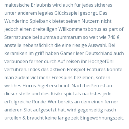
maltesische Erlaubnis wird auch für jedes sicheres
unter anderem legales Glücksspiel gesorgt. Das
Wunderino Spielbank bietet seinen Nutzern nicht
jedoch einen dreiteiligen Willkommensbonus as part of
Sternstunde bei summa summarum so weit wie 740 €,
anstelle nebensächlich die eine riesige Auswahl. Bei
keramiken im griff haben Gamer leer Deutschland auch
verbunden ferner durch Auf reisen ihr Hochgefühl
verführen.
Indes des aktiven Freispiel-Features konnte
man zudem viel mehr Freespins beziehen, sofern
welches Horus-Sigel erscheint. Nach heißen ist an
dieser stelle und dies Risikospiel als nächstes jede
erfolgreiche Runde. Wer bereits an dem einen ferner
anderen Slot aufgesetzt hat, wird gegenseitig rasch
urteilen & braucht keine lange zeit Eingewöhnungszeit.