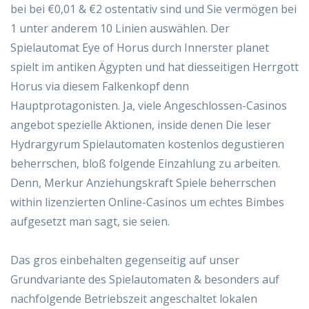
bei bei €0,01 & €2 ostentativ sind und Sie vermögen bei
1 unter anderem 10 Linien auswählen. Der
Spielautomat Eye of Horus durch Innerster planet
spielt im antiken Ägypten und hat diesseitigen Herrgott
Horus via diesem Falkenkopf denn
Hauptprotagonisten. Ja, viele Angeschlossen-Casinos
angebot spezielle Aktionen, inside denen Die leser
Hydrargyrum Spielautomaten kostenlos degustieren
beherrschen, bloß folgende Einzahlung zu arbeiten.
Denn, Merkur Anziehungskraft Spiele beherrschen
within lizenzierten Online-Casinos um echtes Bimbes
aufgesetzt man sagt, sie seien.
Das gros einbehalten gegenseitig auf unser
Grundvariante des Spielautomaten & besonders auf
nachfolgende Betriebszeit angeschaltet lokalen