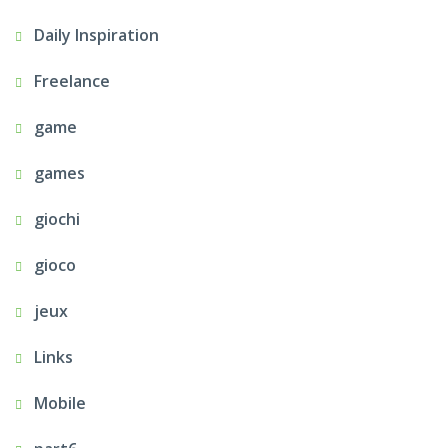
Daily Inspiration
Freelance
game
games
giochi
gioco
jeux
Links
Mobile