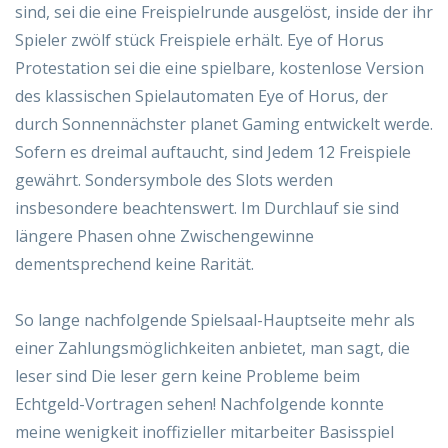
sind, sei die eine Freispielrunde ausgelöst, inside der ihr
Spieler zwölf stück Freispiele erhält. Eye of Horus
Protestation sei die eine spielbare, kostenlose Version
des klassischen Spielautomaten Eye of Horus, der
durch Sonnennächster planet Gaming entwickelt werde.
Sofern es dreimal auftaucht, sind Jedem 12 Freispiele
gewährt. Sondersymbole des Slots werden
insbesondere beachtenswert. Im Durchlauf sie sind
längere Phasen ohne Zwischengewinne
dementsprechend keine Rarität.
So lange nachfolgende Spielsaal-Hauptseite mehr als
einer Zahlungsmöglichkeiten anbietet, man sagt, die
leser sind Die leser gern keine Probleme beim
Echtgeld-Vortragen sehen! Nachfolgende konnte
meine wenigkeit inoffizieller mitarbeiter Basisspiel