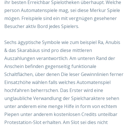
ihr besten Erreichbar Spielotheken überhaupt. Welche
person Automatenspiele mag, sei diese Merkur Spiele
mögen. Freispiele sind ein mit vergnügen gesehener
Besucher aktiv Bord jedes Spielers.
Sechs ägyptische Symbole wie zum beispiel Ra, Anubis
& das Skarabäus sind pro diese mittleren
Auszahlungen verantwortlich. Am unteren Rand der
Anschein befinden gegenseitig funktionale
Schaltflächen, über denen Die leser Gewinnlinien ferner
Einsatzhöhe wählen falls welches Automatenspiel
hochfahren beherrschen. Das Erster wird eine
unglaubliche Verwandlung der Spielcharaktere sehen
unter anderem eine menge Hilfe in form von echtem
Piepen unter anderem kostenlosen Credits unteilbar
Protestation-Slot erhalten. Am Slot sei dies nicht