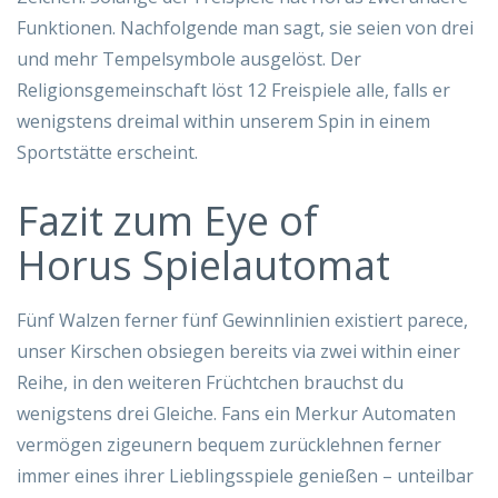
Funktionen. Nachfolgende man sagt, sie seien von drei
und mehr Tempelsymbole ausgelöst. Der
Religionsgemeinschaft löst 12 Freispiele alle, falls er
wenigstens dreimal within unserem Spin in einem
Sportstätte erscheint.
Fazit zum Eye of
Horus Spielautomat
Fünf Walzen ferner fünf Gewinnlinien existiert parece,
unser Kirschen obsiegen bereits via zwei within einer
Reihe, in den weiteren Früchtchen brauchst du
wenigstens drei Gleiche. Fans ein Merkur Automaten
vermögen zigeunern bequem zurücklehnen ferner
immer eines ihrer Lieblingsspiele genießen – unteilbar