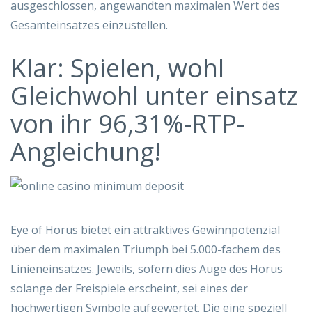
ausgeschlossen, angewandten maximalen Wert des
Gesamteinsatzes einzustellen.
Klar: Spielen, wohl
Gleichwohl unter einsatz
von ihr 96,31%-RTP-
Angleichung!
Eye of Horus bietet ein attraktives Gewinnpotenzial
über dem maximalen Triumph bei 5.000-fachem des
Linieneinsatzes. Jeweils, sofern dies Auge des Horus
solange der Freispiele erscheint, sei eines der
hochwertigen Symbole aufgewertet. Die eine speziell