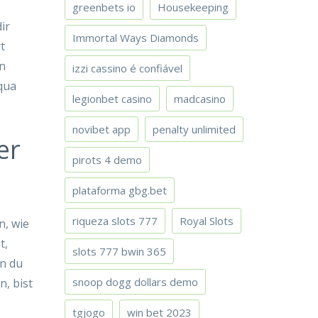
greenbets io
Housekeeping
ir
Immortal Ways Diamonds
t
n
izzi cassino é confiável
qua
legionbet casino
madcasino
novibet app
penalty unlimited
er
pirots 4 demo
plataforma gbg.bet
riqueza slots 777
Royal Slots
n, wie
t,
slots 777 bwin 365
nn du
snoop dogg dollars demo
n, bist
tgjogo
win bet 2023