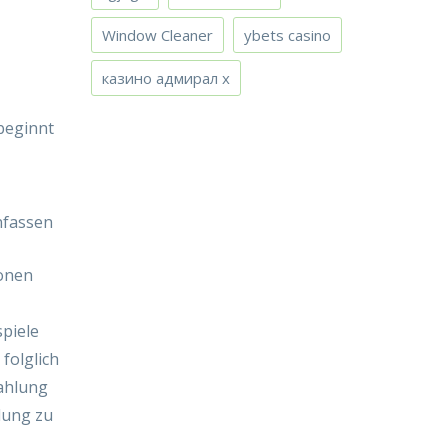
Window Cleaner
ybets casino
казино адмирал х
beginnt
infassen
ionen
spiele
folglich
zahlung
lung zu