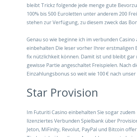
bleibt Trickz folgende jede menge gute Bevorz
100% bis 500 Euroletten unter anderem 200 Frei
stehen zur Verfügung, zu diesem zweck das Bon
Genau so wie beginne ich im verbunden Casino a
einbehalten Die leser vorher Ihrer erstmaligen 
fix nützlichkeit können. Damit ist und bleibt ga
gewisse Partie angeschaltet Freispielen. Nach d
Einzahlungsbonus so weit wie 100 € nach unser 
Star Provision
Im Futuriti Casino einbehalten Sie sogar zudem 
lizenziertes Verbunden Spielbank über Provision
Jeton, MiFinity, Revolut, PayPal und Bitcoin off