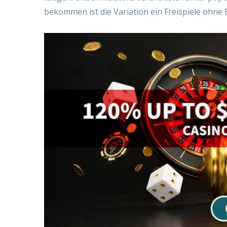
bekommen ist die Variation ein Freispiele ohne 