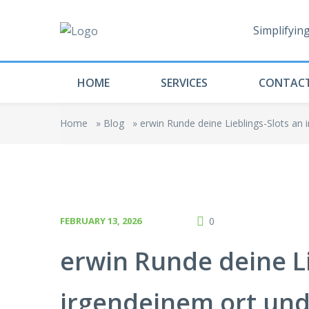
Simplifyin
HOME
SERVICES
CONTAC
Home
»
Blog
»
erwin Runde deine Lieblings-Slots an 
FEBRUARY 13, 2026
0
erwin Runde deine Li
irgendeinem ort und