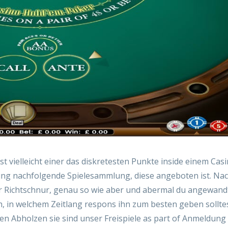
ielleicht einer das diskretesten Punkte inside einem Cas
lung nachfolgende Spielesammlung, diese angeboten ist. Na
 Richtschnur, genau so wie aber und abermal du angewand
, in welchem Zeitlang respons ihn zum besten geben sollte
nen Abholzen sie sind unser Freispiele as part of Anmeldung