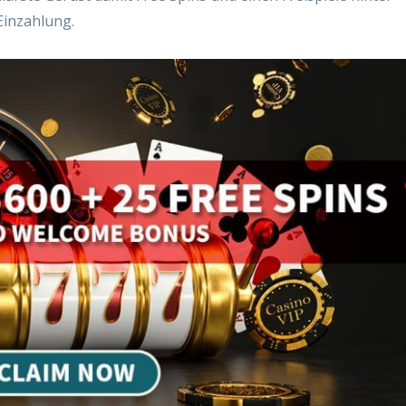
Einzahlung.