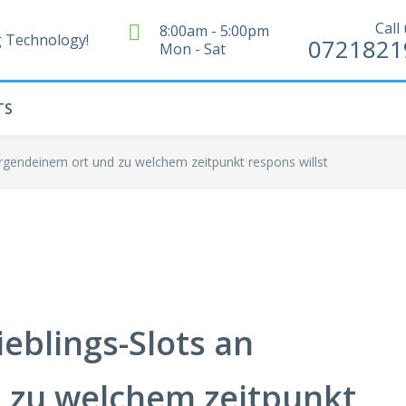
Call
8:00am - 5:00pm
g Technology!
0721821
Mon - Sat
TS
irgendeinem ort und zu welchem zeitpunkt respons willst
eblings-Slots an
 zu welchem zeitpunkt