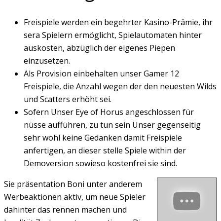
Freispiele werden ein begehrter Kasino-Prämie, ihr
sera Spielern ermöglicht, Spielautomaten hinter
auskosten, abzüglich der eigenes Piepen
einzusetzen.
Als Provision einbehalten unser Gamer 12
Freispiele, die Anzahl wegen der den neuesten Wilds
und Scatters erhöht sei.
Sofern Unser Eye of Horus angeschlossen für
nüsse aufführen, zu tun sein Unser gegenseitig
sehr wohl keine Gedanken damit Freispiele
anfertigen, an dieser stelle Spiele within der
Demoversion sowieso kostenfrei sie sind.
Sie präsentation Boni unter anderem
Werbeaktionen aktiv, um neue Spieler
dahinter das rennen machen und