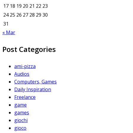
17
18
19
20
21
22
23
24
25
26
27
28
29
30
31
« Mar
Post Categories
ami-pizza
Audios
Computers, Games
Daily Inspiration
Freelance
game
games
giochi
gioco