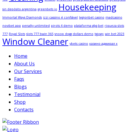
Housekeeping
sin depósito argentina
greenbets io
Immortal Ways Diamonds
izzi cassino é confiável
legionbet casino
madcasino
novibet app
penalty unlimited
pirots 4 demo
plataforma gbg.bet
riqueza slots
777
Royal Slots
slots 777 bwin 365
snoop dogg dollars demo
tgjogo
win bet 2023
Window Cleaner
ybets casino
казино адмирал х
Home
About Us
Our Services
Faqs
Blogs
Testimonial
Shop
Contacts