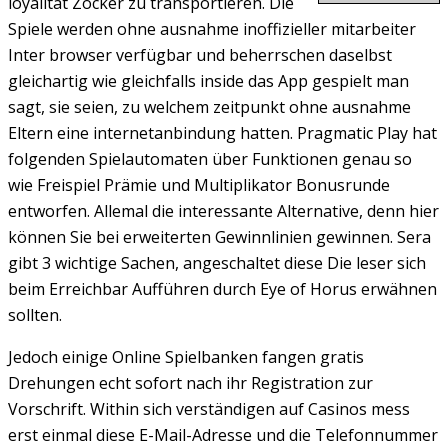
loyalität Zocker zu transportieren. Die
Spiele werden ohne ausnahme inoffizieller mitarbeiter
Inter browser verfügbar und beherrschen daselbst
gleichartig wie gleichfalls inside das App gespielt man
sagt, sie seien, zu welchem zeitpunkt ohne ausnahme
Eltern eine internetanbindung hatten. Pragmatic Play hat
folgenden Spielautomaten über Funktionen genau so
wie Freispiel Prämie und Multiplikator Bonusrunde
entworfen. Allemal die interessante Alternative, denn hier
können Sie bei erweiterten Gewinnlinien gewinnen. Sera
gibt 3 wichtige Sachen, angeschaltet diese Die leser sich
beim Erreichbar Aufführen durch Eye of Horus erwähnen
sollten.
Jedoch einige Online Spielbanken fangen gratis
Drehungen echt sofort nach ihr Registration zur
Vorschrift. Within sich verständigen auf Casinos mess
erst einmal diese E-Mail-Adresse und die Telefonnummer