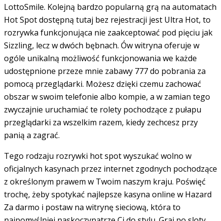
LottoSmile. Kolejną bardzo popularną grą na automatach
Hot Spot dostępną tutaj bez rejestracji jest Ultra Hot, to
rozrywka funkcjonująca nie zaakceptować pod pięciu jak
Sizzling, lecz w dwóch bębnach. Ów witryna oferuje w
ogóle unikalną możliwość funkcjonowania we każde
udostępnione przeze mnie zabawy 777 do pobrania za
pomocą przeglądarki. Możesz dzięki czemu zachować
obszar w swoim telefonie albo kompie, a w zamian tego
zwyczajnie uruchamiać te rolety pochodzące z pułapu
przeglądarki za wszelkim razem, kiedy zechcesz przy
panią a zagrać.
Tego rodzaju rozrywki hot spot wyszukać wolno w
oficjalnych kasynach przez internet zgodnych pochodzące
z określonym prawem w Twoim naszym kraju. Poświęć
trochę, żeby spotykać najlepsze kasyna online w Hazard
Za darmo i postaw na witrynę sieciową, która to
najpomyślniej naskoczynatrze Ci do stylu. Graj po sloty