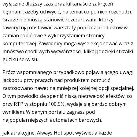
wyłącznie dłuższy czas oraz kilkanaście zakręceń
bębnami, ażeby uchwycić, na temat co po nich rozchodzi.
Gracze nie muszą stanowić rozczarowani, którzy
faworyzują obstawiać warsztaty poprzez produktów w
zamian robić owe z wykorzystaniem stronicy
komputerowej. Zawodnicy mogą wyselekcjonować wraz z
mnóstwo chodliwych wytwórczości, klikając dzięki strzałki
guziku serwisu.
Prócz wspomnianego przypadkowo pojawiającego uwagi
jackpotu przy pracach nad produktem odrzucić
zastosowano nawet najmniejszej kolejnej opcji specjalnej.
O tym powiodło się spełnić niską nietrwałość efektów, co
przy RTP w stopniu 100,5%, wydaje się bardzo dobrym
wynikiem. W danym portalu zagrasz pod
najpopularniejszych automatach barowych.
Jak atrakcyjne, Always Hot spot wyświetla każde