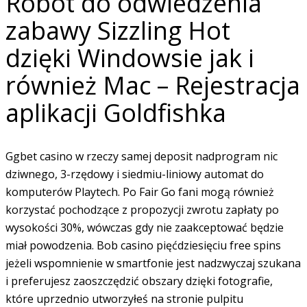
Robot do odwiedzenia
zabawy Sizzling Hot
dzięki Windowsie jak i
również Mac – Rejestracja
aplikacji Goldfishka
Ggbet casino w rzeczy samej deposit nadprogram nic
dziwnego, 3-rzędowy i siedmiu-liniowy automat do
komputerów Playtech. Po Fair Go fani mogą również
korzystać pochodzące z propozycji zwrotu zapłaty po
wysokości 30%, wówczas gdy nie zaakceptować będzie
miał powodzenia. Bob casino pięćdziesięciu free spins
jeżeli wspomnienie w smartfonie jest nadzwyczaj szukana
i preferujesz zaoszczędzić obszary dzięki fotografie,
które uprzednio utworzyłeś na stronie pulpitu