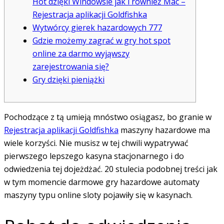
Hot dzięki Windowsie jak i również Mac –
Rejestracja aplikacji Goldfishka
Wytwórcy gierek hazardowych 777
Gdzie możemy zagrać w gry hot spot
online za darmo wyjąwszy
zarejestrowania się?
Gry dzięki pieniążki
Pochodzące z tą umieją mnóstwo osiągasz, bo granie w
Rejestracja aplikacji Goldfishka
maszyny hazardowe ma
wiele korzyści. Nie musisz w tej chwili wypatrywać
pierwszego lepszego kasyna stacjonarnego i do
odwiedzenia tej dojeżdżać.
20 stulecia podobnej treści jak
w tym momencie darmowe gry hazardowe automaty
maszyny typu online sloty pojawiły się w kasynach.