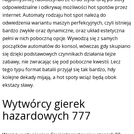
odpowiedzialne i odkrywaj możliwości hot spotów przez
internet. Automaty rodzaju hot spot należą do
odwiedzenia wariantu maszyn perfekcyjnych, czyli istnieją
bardzo zwykłe oraz dynamiczne, oraz układ estetyczna
pełni w nich poboczną opcje. Wywodzą się z samych
początków automatów do konsol, wówczas gdy skupiano
się dzięki podstawowych czynnikach działania tejże
zabawy, nie zwracając się pod poboczne kwestii. Lecz
tego typu format batalii przyjął się tak bardzo, hdy
kolejne dekady mijają, a hot spoty wciąż będą obok
ekstazy sławy.
Wytwórcy gierek
hazardowych 777