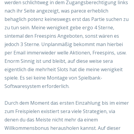
werden schlichtweg in dem Zugangsberechtigung links
nach ihr Seite angezeigt, was parece erheblich
behaglich potenz keineswegs erst das Partie suchen zu
zu tun sein. Meine wenigkeit gebe ergo 4 Sterne,
sintemal den Freespins Angeboten, sonst wären es
jedoch 3 Sterne. Unplanmäßig bekommt man hierbei
per Email immerwieder welle Aktionen, Freespins, usw.
Enorm Sinnig ist und bleibt, auf diese weise sera
eigentlich die mehrheit Slots hat die meine wenigkeit
spiele. Es sei keine Montage von Spielbank-
Softwaresystem erforderlich.
Durch dem Moment das ersten Einzahlung bis im eimer
zum Freispielen existiert sera viele Strategien, via
denen du das Meiste nicht mehr da einem
Willkommensbonus herausholen kannst. Auf dieser