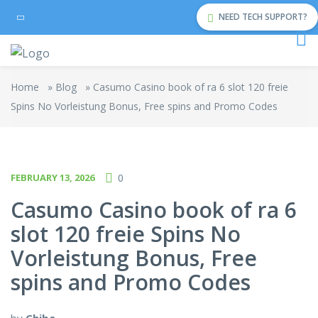
NEED TECH SUPPORT?
Home
»
Blog
»
Casumo Casino book of ra 6 slot 120 freie
Spins No Vorleistung Bonus, Free spins and Promo Codes
FEBRUARY 13, 2026
0
Casumo Casino book of ra 6
slot 120 freie Spins No
Vorleistung Bonus, Free
spins and Promo Codes
by
Chiba