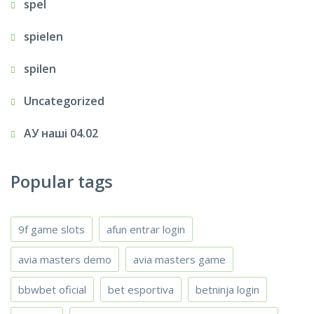
spel
spielen
spilen
Uncategorized
АУ наші 04.02
Popular tags
9f game slots
afun entrar login
avia masters demo
avia masters game
bbwbet oficial
bet esportiva
betninja login