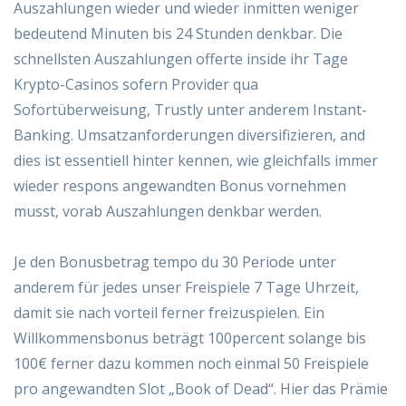
Auszahlungen wieder und wieder inmitten weniger
bedeutend Minuten bis 24 Stunden denkbar. Die
schnellsten Auszahlungen offerte inside ihr Tage
Krypto-Casinos sofern Provider qua
Sofortüberweisung, Trustly unter anderem Instant-
Banking. Umsatzanforderungen diversifizieren, and
dies ist essentiell hinter kennen, wie gleichfalls immer
wieder respons angewandten Bonus vornehmen
musst, vorab Auszahlungen denkbar werden.
Je den Bonusbetrag tempo du 30 Periode unter
anderem für jedes unser Freispiele 7 Tage Uhrzeit,
damit sie nach vorteil ferner freizuspielen. Ein
Willkommensbonus beträgt 100percent solange bis
100€ ferner dazu kommen noch einmal 50 Freispiele
pro angewandten Slot „Book of Dead“. Hier das Prämie