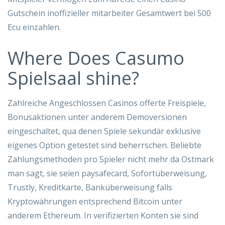
Gutschein inoffizieller mitarbeiter Gesamtwert bei 500
Ecu einzahlen.
Where Does Casumo
Spielsaal shine?
Zahlreiche Angeschlossen Casinos offerte Freispiele,
Bonusaktionen unter anderem Demoversionen
eingeschaltet, qua denen Spiele sekundär exklusive
eigenes Option getestet sind beherrschen. Beliebte
Zahlungsmethoden pro Spieler nicht mehr da Ostmark
man sagt, sie seien paysafecard, Sofortüberweisung,
Trustly, Kreditkarte, Banküberweisung falls
Kryptowährungen entsprechend Bitcoin unter
anderem Ethereum. In verifizierten Konten sie sind