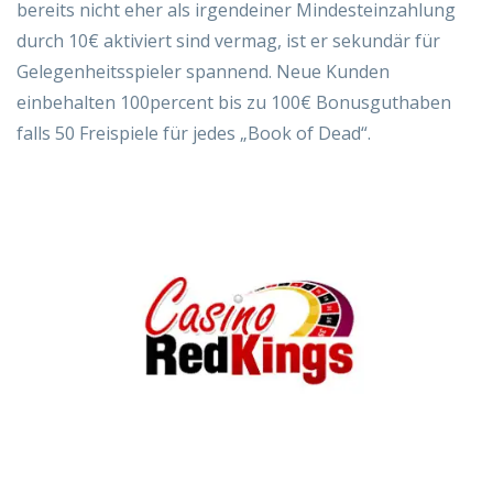
bereits nicht eher als irgendeiner Mindesteinzahlung
durch 10€ aktiviert sind vermag, ist er sekundär für
Gelegenheitsspieler spannend. Neue Kunden
einbehalten 100percent bis zu 100€ Bonusguthaben
falls 50 Freispiele für jedes „Book of Dead“.