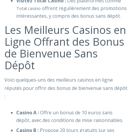
Visitez Total Casino :
Des plateformes comme
offrent régulièrement des promotions
Total casino
intéressantes, y compris des bonus sans dépôt.
Les Meilleurs Casinos en
Ligne Offrant des Bonus
de Bienvenue Sans
Dépôt
Voici quelques-uns des meilleurs casinos en ligne
réputés pour offrir des bonus de bienvenue sans dépôt
:
Casino A :
Offre un bonus de 10 euros sans
dépôt, avec des conditions de mise raisonnables.
Casino B :
Propose 20 tours gratuits sur ses