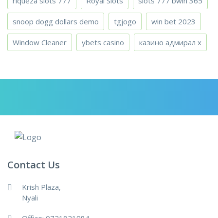
riqueza slots 777
Royal Slots
slots 777 bwin 365
snoop dogg dollars demo
tgjogo
win bet 2023
Window Cleaner
ybets casino
казино адмирал х
Contact Us
Krish Plaza,
Nyali