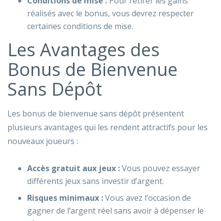
Conditions de mise :
Pour retirer les gains
réalisés avec le bonus, vous devrez respecter
certaines conditions de mise.
Les Avantages des
Bonus de Bienvenue
Sans Dépôt
Les bonus de bienvenue sans dépôt présentent
plusieurs avantages qui les rendent attractifs pour les
nouveaux joueurs :
Accès gratuit aux jeux :
Vous pouvez essayer
différents jeux sans investir d’argent.
Risques minimaux :
Vous avez l’occasion de
gagner de l’argent réel sans avoir à dépenser le