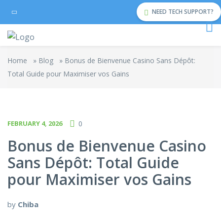
NEED TECH SUPPORT?
Home
»
Blog
»
Bonus de Bienvenue Casino Sans Dépôt:
Total Guide pour Maximiser vos Gains
FEBRUARY 4, 2026
0
Bonus de Bienvenue Casino
Sans Dépôt: Total Guide
pour Maximiser vos Gains
by
Chiba