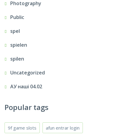
Photography
Public
spel
spielen
spilen
Uncategorized
АУ наші 04.02
Popular tags
9f game slots
afun entrar login