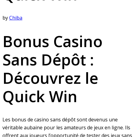
by
Chiba
Bonus Casino
Sans Dépôt :
Découvrez le
Quick Win
Les bonus de casino sans dépôt sont devenus une
véritable aubaine pour les amateurs de jeux en ligne. Ils
offrent aux joueurs l’opportunité de tester des jeux sans