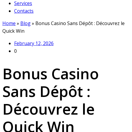
Services
Contacts
Home
»
Blog
»
Bonus Casino Sans Dépôt : Découvrez le
Quick Win
February 12, 2026
0
Bonus Casino
Sans Dépôt :
Découvrez le
Quick Win