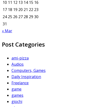
10
11
12
13
14
15
16
17
18
19
20
21
22
23
24
25
26
27
28
29
30
31
« Mar
Post Categories
ami-pizza
Audios
Computers, Games
Daily Inspiration
Freelance
game
games
giochi