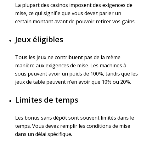
La plupart des casinos imposent des exigences de
mise, ce qui signifie que vous devez parier un
certain montant avant de pouvoir retirer vos gains.
Jeux éligibles
Tous les jeux ne contribuent pas de la même
manière aux exigences de mise. Les machines à
sous peuvent avoir un poids de 100%, tandis que les
jeux de table peuvent n’en avoir que 10% ou 20%.
Limites de temps
Les bonus sans dépôt sont souvent limités dans le
temps. Vous devez remplir les conditions de mise
dans un délai spécifique.