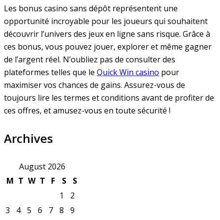
Les bonus casino sans dépôt représentent une
opportunité incroyable pour les joueurs qui souhaitent
découvrir l’univers des jeux en ligne sans risque. Grâce à
ces bonus, vous pouvez jouer, explorer et même gagner
de l’argent réel. N’oubliez pas de consulter des
plateformes telles que le
Quick Win casino
pour
maximiser vos chances de gains. Assurez-vous de
toujours lire les termes et conditions avant de profiter de
ces offres, et amusez-vous en toute sécurité !
Archives
August 2026
M
T
W
T
F
S
S
1
2
3
4
5
6
7
8
9