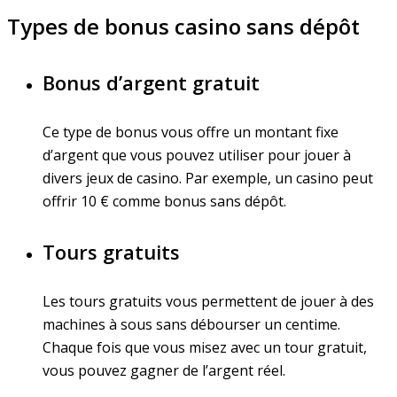
Types de bonus casino sans dépôt
Bonus d’argent gratuit
Ce type de bonus vous offre un montant fixe
d’argent que vous pouvez utiliser pour jouer à
divers jeux de casino. Par exemple, un casino peut
offrir 10 € comme bonus sans dépôt.
Tours gratuits
Les tours gratuits vous permettent de jouer à des
machines à sous sans débourser un centime.
Chaque fois que vous misez avec un tour gratuit,
vous pouvez gagner de l’argent réel.