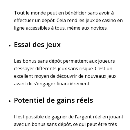
Tout le monde peut en bénéficier sans avoir à
effectuer un dépôt. Cela rend les jeux de casino en
ligne accessibles à tous, même aux novices.
Essai des jeux
Les bonus sans dépôt permettent aux joueurs
d’essayer différents jeux sans risque. C’est un
excellent moyen de découvrir de nouveaux jeux
avant de s’engager financièrement.
Potentiel de gains réels
Il est possible de gagner de l’argent réel en jouant
avec un bonus sans dépôt, ce qui peut être très