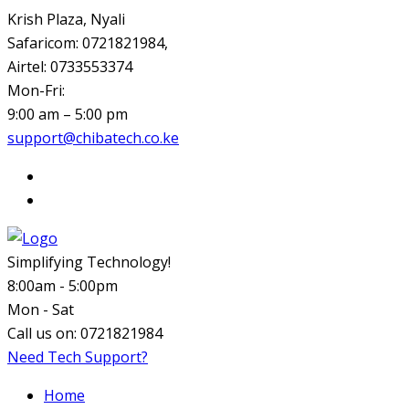
Krish Plaza, Nyali
Safaricom: 0721821984,
Airtel: 0733553374
Mon-Fri:
9:00 am – 5:00 pm
support@chibatech.co.ke
Simplifying Technology!
8:00am - 5:00pm
Mon - Sat
Call us on:
0721821984
Need Tech Support?
Home