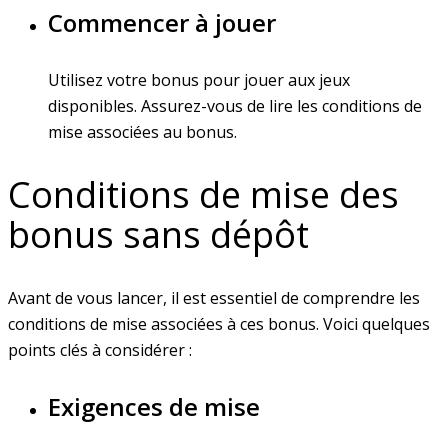
Commencer à jouer
Utilisez votre bonus pour jouer aux jeux
disponibles. Assurez-vous de lire les conditions de
mise associées au bonus.
Conditions de mise des
bonus sans dépôt
Avant de vous lancer, il est essentiel de comprendre les
conditions de mise associées à ces bonus. Voici quelques
points clés à considérer :
Exigences de mise