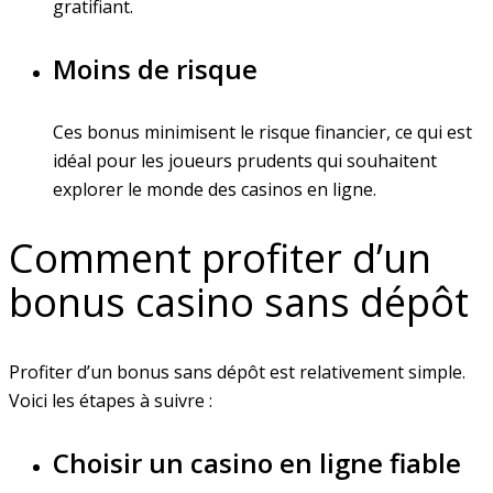
gratifiant.
Moins de risque
Ces bonus minimisent le risque financier, ce qui est
idéal pour les joueurs prudents qui souhaitent
explorer le monde des casinos en ligne.
Comment profiter d’un
bonus casino sans dépôt
Profiter d’un bonus sans dépôt est relativement simple.
Voici les étapes à suivre :
Choisir un casino en ligne fiable