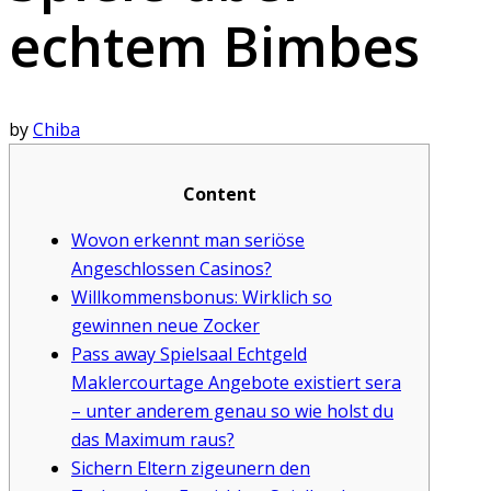
echtem Bimbes
by
Chiba
Content
Wovon erkennt man seriöse
Angeschlossen Casinos?
Willkommensbonus: Wirklich so
gewinnen neue Zocker
Pass away Spielsaal Echtgeld
Maklercourtage Angebote existiert sera
– unter anderem genau so wie holst du
das Maximum raus?
Sichern Eltern zigeunern den