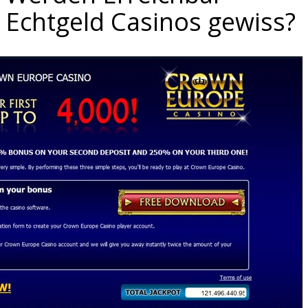
Echtgeld Casinos gewiss?