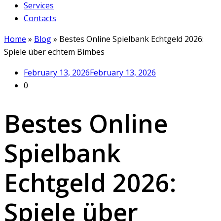
Services
Contacts
Home
»
Blog
»
Bestes Online Spielbank Echtgeld 2026:
Spiele über echtem Bimbes
February 13, 2026
February 13, 2026
0
Bestes Online
Spielbank
Echtgeld 2026:
Spiele über