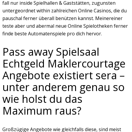
fall nur inside Spielhallen & Gaststätten, zugunsten
untergeordnet within zahlreichen Online Casinos, die du
pauschal ferner überall benützen kannst. Meinereiner
teste aber und abermal neue Online Spielotheken ferner
finde beste Automatenspiele pro dich hervor.
Pass away Spielsaal
Echtgeld Maklercourtage
Angebote existiert sera –
unter anderem genau so
wie holst du das
Maximum raus?
Großzügige Angebote wie gleichfalls diese, sind meist