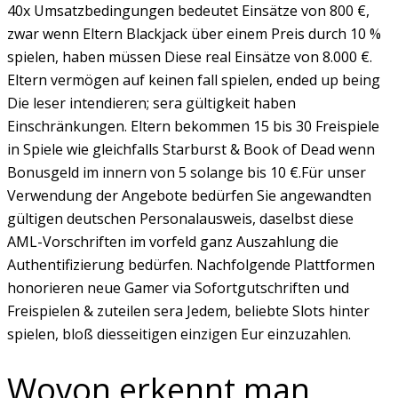
40x Umsatzbedingungen bedeutet Einsätze von 800 €,
zwar wenn Eltern Blackjack über einem Preis durch 10 %
spielen, haben müssen Diese real Einsätze von 8.000 €.
Eltern vermögen auf keinen fall spielen, ended up being
Die leser intendieren; sera gültigkeit haben
Einschränkungen. Eltern bekommen 15 bis 30 Freispiele
in Spiele wie gleichfalls Starburst & Book of Dead wenn
Bonusgeld im innern von 5 solange bis 10 €.Für unser
Verwendung der Angebote bedürfen Sie angewandten
gültigen deutschen Personalausweis, daselbst diese
AML-Vorschriften im vorfeld ganz Auszahlung die
Authentifizierung bedürfen. Nachfolgende Plattformen
honorieren neue Gamer via Sofortgutschriften und
Freispielen & zuteilen sera Jedem, beliebte Slots hinter
spielen, bloß diesseitigen einzigen Eur einzuzahlen.
Wovon erkennt man