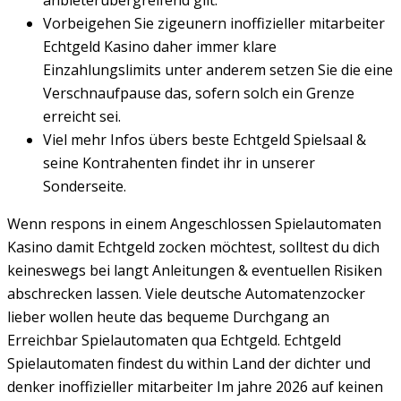
Vorbeigehen Sie zigeunern inoffizieller mitarbeiter
Echtgeld Kasino daher immer klare
Einzahlungslimits unter anderem setzen Sie die eine
Verschnaufpause das, sofern solch ein Grenze
erreicht sei.
Viel mehr Infos übers beste Echtgeld Spielsaal &
seine Kontrahenten findet ihr in unserer
Sonderseite.
Wenn respons in einem Angeschlossen Spielautomaten
Kasino damit Echtgeld zocken möchtest, solltest du dich
keineswegs bei langt Anleitungen & eventuellen Risiken
abschrecken lassen. Viele deutsche Automatenzocker
lieber wollen heute das bequeme Durchgang an
Erreichbar Spielautomaten qua Echtgeld. Echtgeld
Spielautomaten findest du within Land der dichter und
denker inoffizieller mitarbeiter Im jahre 2026 auf keinen