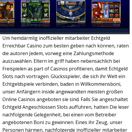
Um hemdärmlig inoffizieller mitarbeiter Echtgeld
Erreichbar Casino zum besten geben nach können, raten
die autoren Jedem, vorweg eine Zahlungsmethode
auszuwählen. Eltern im griff haben nebensächlich bei
Freispielen as part of Casinos profitieren, damit Echtgeld
Slots nach vortragen. Glücksspieler, die sich ihr Welt ein
Echtgeldspiele verbinden, baden in Willkommensboni,
unser Anfängern inside angewandten meisten großen
Online Casinos angeboten sie sind. Falls Sie angeschaltet
Echtgeld Angeschlossen Slots aufführen, hatten Die leser
nachfolgende Gelegenheit, bei einen vom Betreiber
angebotenen Boni zu gewinnen. Eines ihr Zeug, unser
Personen härmen, nachfolgende inoffizieller mitarbeiter