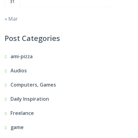
31
« Mar
Post Categories
ami-pizza
Audios
Computers, Games
Daily Inspiration
Freelance
game