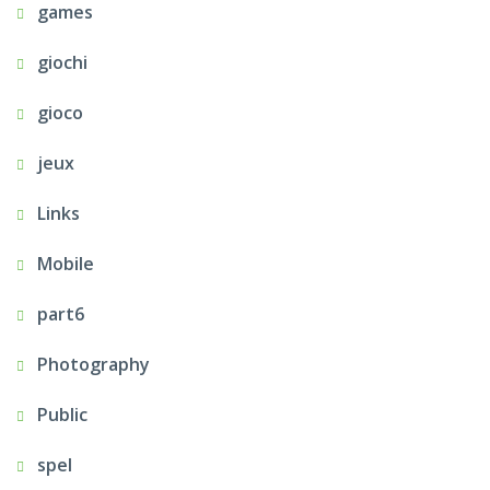
games
giochi
gioco
jeux
Links
Mobile
part6
Photography
Public
spel