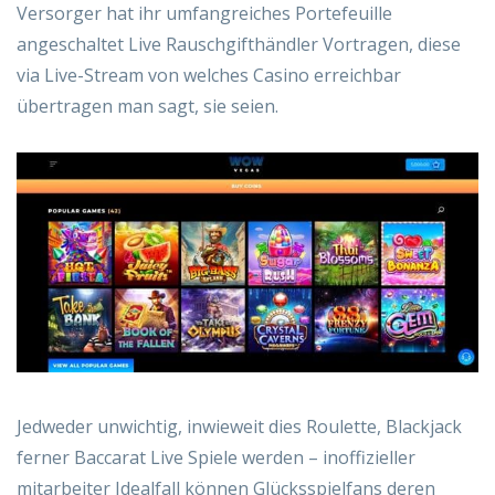
Versorger hat ihr umfangreiches Portefeuille
angeschaltet Live Rauschgifthändler Vortragen, diese
via Live-Stream von welches Casino erreichbar
übertragen man sagt, sie seien.
Jedweder unwichtig, inwieweit dies Roulette, Blackjack
ferner Baccarat Live Spiele werden – inoffizieller
mitarbeiter Idealfall können Glücksspielfans deren