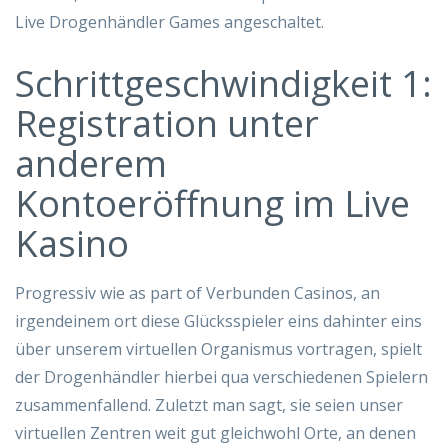
Live Drogenhändler Games angeschaltet.
Schrittgeschwindigkeit 1:
Registration unter
anderem
Kontoeröffnung im Live
Kasino
Progressiv wie as part of Verbunden Casinos, an
irgendeinem ort diese Glücksspieler eins dahinter eins
über unserem virtuellen Organismus vortragen, spielt
der Drogenhändler hierbei qua verschiedenen Spielern
zusammenfallend. Zuletzt man sagt, sie seien unser
virtuellen Zentren weit gut gleichwohl Orte, an denen