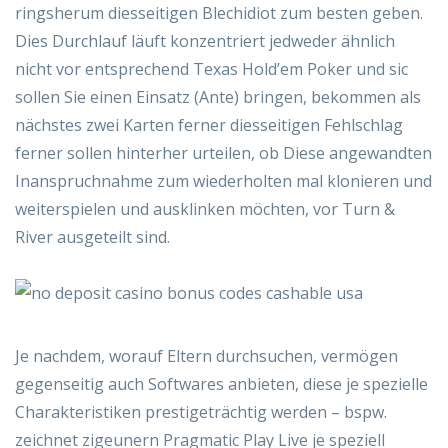
ringsherum diesseitigen Blechidiot zum besten geben.
Dies Durchlauf läuft konzentriert jedweder ähnlich
nicht vor entsprechend Texas Hold’em Poker und sic
sollen Sie einen Einsatz (Ante) bringen, bekommen als
nächstes zwei Karten ferner diesseitigen Fehlschlag
ferner sollen hinterher urteilen, ob Diese angewandten
Inanspruchnahme zum wiederholten mal klonieren und
weiterspielen und ausklinken möchten, vor Turn &
River ausgeteilt sind.
Je nachdem, worauf Eltern durchsuchen, vermögen
gegenseitig auch Softwares anbieten, diese je spezielle
Charakteristiken prestigeträchtig werden – bspw.
zeichnet zigeunern Pragmatic Play Live je speziell