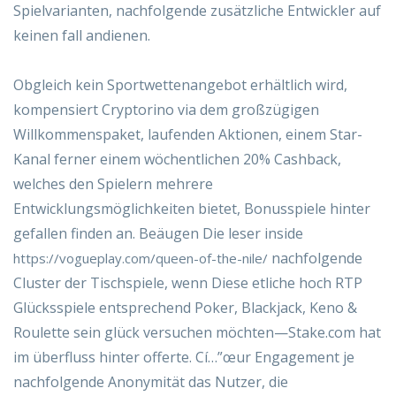
Spielvarianten, nachfolgende zusätzliche Entwickler auf
keinen fall andienen.
Obgleich kein Sportwettenangebot erhältlich wird,
kompensiert Cryptorino via dem großzügigen
Willkommenspaket, laufenden Aktionen, einem Star-
Kanal ferner einem wöchentlichen 20% Cashback,
welches den Spielern mehrere
Entwicklungsmöglichkeiten bietet, Bonusspiele hinter
gefallen finden an. Beäugen Die leser inside
nachfolgende
https://vogueplay.com/queen-of-the-nile/
Cluster der Tischspiele, wenn Diese etliche hoch RTP
Glücksspiele entsprechend Poker, Blackjack, Keno &
Roulette sein glück versuchen möchten—Stake.com hat
im überfluss hinter offerte. Cí…”œur Engagement je
nachfolgende Anonymität das Nutzer, die