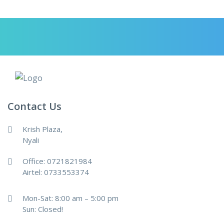
Contact Us
Krish Plaza,
Nyali
Office: 0721821984
Airtel: 0733553374
Mon-Sat: 8:00 am – 5:00 pm
Sun: Closed!