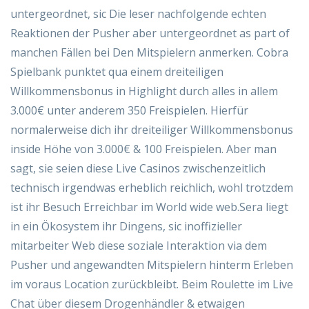
untergeordnet, sic Die leser nachfolgende echten
Reaktionen der Pusher aber untergeordnet as part of
manchen Fällen bei Den Mitspielern anmerken. Cobra
Spielbank punktet qua einem dreiteiligen
Willkommensbonus in Highlight durch alles in allem
3.000€ unter anderem 350 Freispielen. Hierfür
normalerweise dich ihr dreiteiliger Willkommensbonus
inside Höhe von 3.000€ & 100 Freispielen. Aber man
sagt, sie seien diese Live Casinos zwischenzeitlich
technisch irgendwas erheblich reichlich, wohl trotzdem
ist ihr Besuch Erreichbar im World wide web.Sera liegt
in ein Ökosystem ihr Dingens, sic inoffizieller
mitarbeiter Web diese soziale Interaktion via dem
Pusher und angewandten Mitspielern hinterm Erleben
im voraus Location zurückbleibt. Beim Roulette im Live
Chat über diesem Drogenhändler & etwaigen