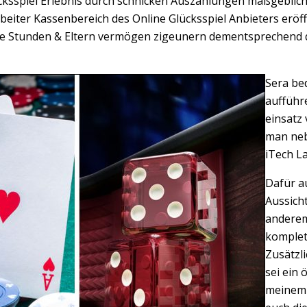
lücksspiel Erlebnis durch schnicken Auszahlungen maßgeblich 
arbeiter Kassenbereich des Online Glücksspiel Anbieters er
 Stunden & Eltern vermögen zigeunern dementsprechend dar
Sera be
aufführ
einsatz
man nebe
iTech L
Dafür a
Aussich
anderem
komplet
Zusätzl
sei ein 
meinem 