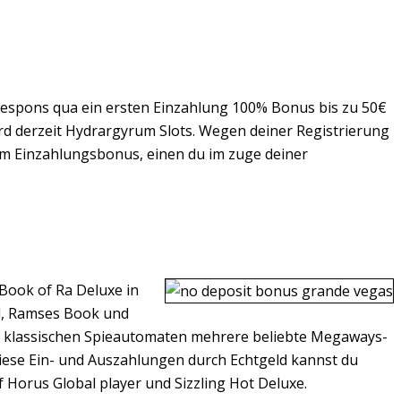
 respons qua ein ersten Einzahlung 100% Bonus bis zu 50€
 Brd derzeit Hydrargyrum Slots. Wegen deiner Registrierung
sem Einzahlungsbonus, einen du im zuge deiner
Book of Ra Deluxe in
ad, Ramses Book und
end klassischen Spieautomaten mehrere beliebte Megaways-
Diese Ein- und Auszahlungen durch Echtgeld kannst du
 Horus Global player und Sizzling Hot Deluxe.