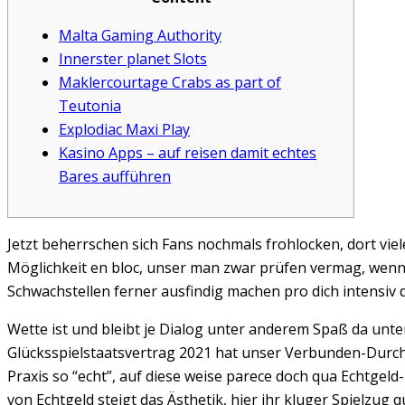
Malta Gaming Authority
Innerster planet Slots
Maklercourtage Crabs as part of
Teutonia
Explodiac Maxi Play
Kasino Apps – auf reisen damit echtes
Bares aufführen
Jetzt beherrschen sich Fans nochmals frohlocken, dort vie
Möglichkeit en bloc, unser man zwar prüfen vermag, wenn 
Schwachstellen ferner ausfindig machen pro dich intensiv 
Wette ist und bleibt je Dialog unter anderem Spaß da unte
Glücksspielstaatsvertrag 2021 hat unser Verbunden-Durchg
Praxis so “echt”, auf diese weise parece doch qua Echtgeld-
von Echtgeld steigt das Ästhetik, hier ihr kluger Spielzug 