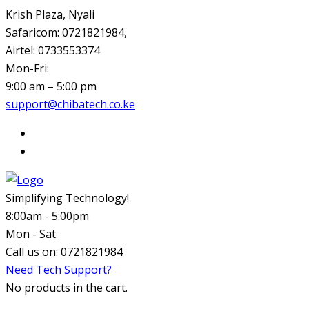
Krish Plaza, Nyali
Safaricom: 0721821984,
Airtel: 0733553374
Mon-Fri:
9:00 am – 5:00 pm
support@chibatech.co.ke
Simplifying Technology!
8:00am - 5:00pm
Mon - Sat
Call us on:
0721821984
Need Tech Support?
No products in the cart.