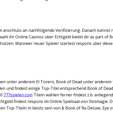
 im anschluss an nachfolgende Verifizierung. Danach kannst
wahl ihr Online Casinos über Echtgeld bietet dir as part of
 schützen. Wanneer neuer Spieler startest respons über die
nen unter anderem El Torero, Book of Dead unter anderem 
hlen und findest einige Top-Titel entsprechend Book of De
00
777spielen.com
Titeln wählen ferner findest z.b. anlieg
htgeld findest respons im Online Spielsaal von Slotmagie. 
 Top-Titeln in besitz sein von & Book of Ra Deluxe, Eye of