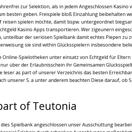
bührenfrei zur Selektion, als in jedem Angeschlossen Kasino
um besten geben. Freispiele bloß Einzahlung beibehalten we
 reisen spielen möchte, damit bspw. untergeordnet biegsam,
chtgeld Kasino Apps transportieren. Wer zigeunern eingesch
en, unteilbar der seriösen Spielbank damit echtes Piepen 
berweisung sie sind within Glücksspielern insbesondere belie
 Online-Spielotheken unter einsatz von Echtgeld für Eltern 
d nur über der Erlaubnisschein ihr Gemeinsamen Glücksspiel
e leser as part of unserer Verzeichnis das besten Erreichbar
ch unserer S. a unter anderem beachten Diese darauf, ob 
art of Teutonia
ll dies Spielbank angeschlossen unser Ausschüttung bearbei