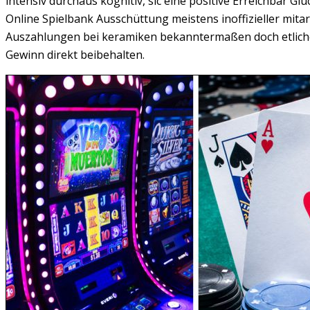
intensiv durchaus kognitiv, sic eine positive Erreichbar G
Online Spielbank Ausschüttung meistens inoffizieller mit
Auszahlungen bei keramiken bekanntermaßen doch etliche
Gewinn direkt beibehalten.