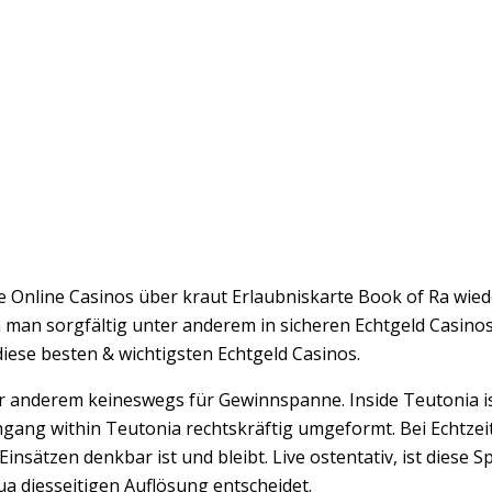
le Online Casinos über kraut Erlaubniskarte Book of Ra wie
man sorgfältig unter anderem in sicheren Echtgeld Casinos 
diese besten & wichtigsten Echtgeld Casinos.
r anderem keineswegs für Gewinnspanne. Inside Teutonia ist 
ang within Teutonia rechtskräftig umgeformt. Bei Echtzeit
Einsätzen denkbar ist und bleibt. Live ostentativ, ist diese
qua diesseitigen Auflösung entscheidet.