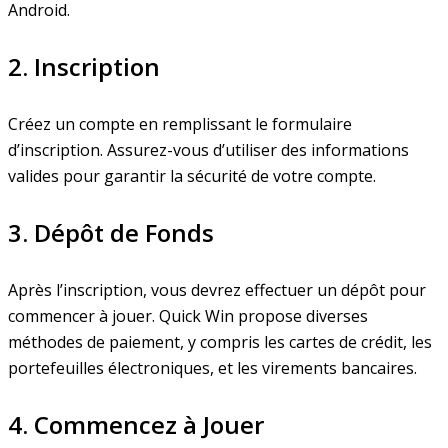
Android.
2. Inscription
Créez un compte en remplissant le formulaire
d’inscription. Assurez-vous d’utiliser des informations
valides pour garantir la sécurité de votre compte.
3. Dépôt de Fonds
Après l’inscription, vous devrez effectuer un dépôt pour
commencer à jouer. Quick Win propose diverses
méthodes de paiement, y compris les cartes de crédit, les
portefeuilles électroniques, et les virements bancaires.
4. Commencez à Jouer