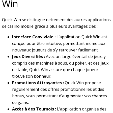
Win
Quick Win se distingue nettement des autres applications
de casino mobile grâce à plusieurs avantages clés :
Interface Conviviale :
L’application Quick Win est
conçue pour être intuitive, permettant même aux
nouveaux joueurs de s’y retrouver facilement.
Jeux Diversifiés :
Avec un large éventail de jeux, y
compris des machines à sous, du poker, et des jeux
de table, Quick Win assure que chaque joueur
trouve son bonheur.
Promotions Attrayantes :
Quick Win propose
régulièrement des offres promotionnelles et des
bonus, vous permettant d’augmenter vos chances
de gains.
Accès à des Tournois :
L’application organise des