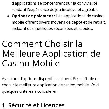
d’applications se concentrent sur la convivialité,
rendant l’expérience de jeu intuitive et agréable.
Options de paiement :
Les applications de casino
mobile offrent divers moyens de dépôt et de retrait,
incluant des méthodes sécurisées et rapides.
Comment Choisir la
Meilleure Application de
Casino Mobile
Avec tant d’options disponibles, il peut être difficile de
choisir la meilleure application de casino mobile. Voici
quelques critères à considérer :
1. Sécurité et Licences