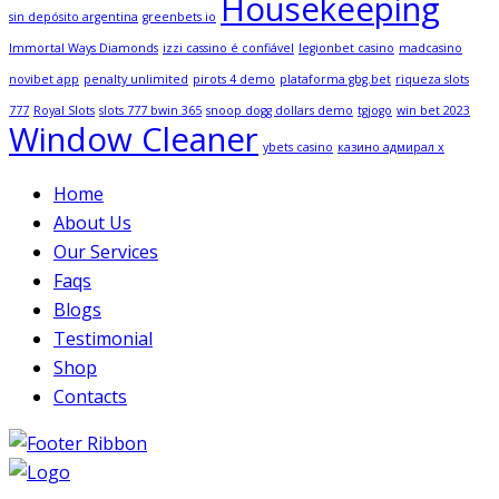
Housekeeping
sin depósito argentina
greenbets io
Immortal Ways Diamonds
izzi cassino é confiável
legionbet casino
madcasino
novibet app
penalty unlimited
pirots 4 demo
plataforma gbg.bet
riqueza slots
777
Royal Slots
slots 777 bwin 365
snoop dogg dollars demo
tgjogo
win bet 2023
Window Cleaner
ybets casino
казино адмирал х
Home
About Us
Our Services
Faqs
Blogs
Testimonial
Shop
Contacts