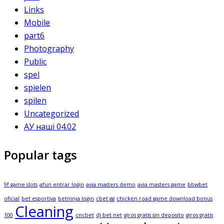
Links
Mobile
part6
Photography
Public
spel
spielen
spilen
Uncategorized
АУ наші 04.02
Popular tags
9f game slots
afun entrar login
avia masters demo
avia masters game
bbwbet
oficial
bet esportiva
betninja login
cbet gg
chicken road game download bonus
Cleaning
100
cncbet
dj bet net
giros gratis sin deposito
giros gratis