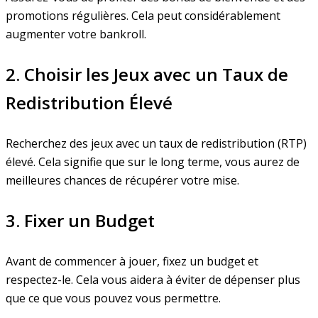
promotions régulières. Cela peut considérablement
augmenter votre bankroll.
2. Choisir les Jeux avec un Taux de
Redistribution Élevé
Recherchez des jeux avec un taux de redistribution (RTP)
élevé. Cela signifie que sur le long terme, vous aurez de
meilleures chances de récupérer votre mise.
3. Fixer un Budget
Avant de commencer à jouer, fixez un budget et
respectez-le. Cela vous aidera à éviter de dépenser plus
que ce que vous pouvez vous permettre.