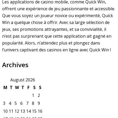
Les applications de casino mobile, comme Quick Win,
offrent une expérience de jeu passionnante et accessible.
Que vous soyez un joueur novice ou expérimenté, Quick
Win a quelque chose à offrir. Avec sa large sélection de
jeux, ses promotions attrayantes, et sa convivialité, il
n’est pas surprenant que cette application ait gagné en
popularité. Alors, n’attendez plus et plongez dans
l’univers captivant des casinos en ligne avec Quick Win !
Archives
August 2026
M
T
W
T
F
S
S
1
2
3
4
5
6
7
8
9
10
11
12
13
14
15
16