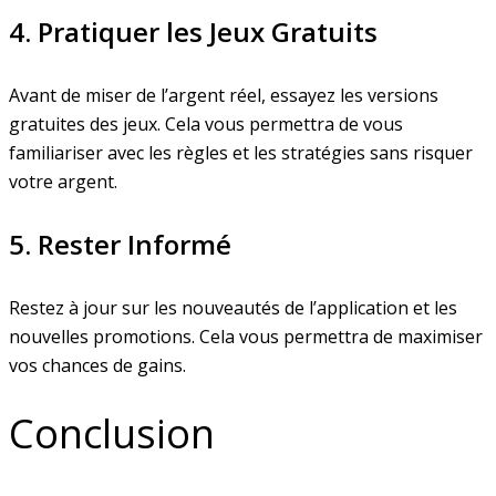
4. Pratiquer les Jeux Gratuits
Avant de miser de l’argent réel, essayez les versions
gratuites des jeux. Cela vous permettra de vous
familiariser avec les règles et les stratégies sans risquer
votre argent.
5. Rester Informé
Restez à jour sur les nouveautés de l’application et les
nouvelles promotions. Cela vous permettra de maximiser
vos chances de gains.
Conclusion