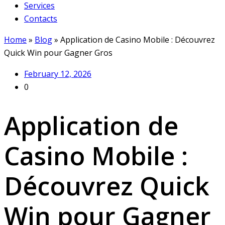
Services
Contacts
Home
»
Blog
»
Application de Casino Mobile : Découvrez
Quick Win pour Gagner Gros
February 12, 2026
0
Application de
Casino Mobile :
Découvrez Quick
Win pour Gagner