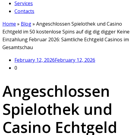
Services
Contacts
Home
»
Blog
»
Angeschlossen Spielothek und Casino
Echtgeld im 50 kostenlose Spins auf dig dig digger Keine
Einzahlung Februar 2026: Sämtliche Echtgeld Casinos im
Gesamtschau
February 12, 2026
February 12, 2026
0
Angeschlossen
Spielothek und
Casino Echtgeld