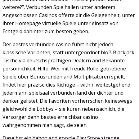
weitere?”. Verbunden Spielhallen unter anderem
Angeschlossen Casinos offerte dir die Gelegenheit, unter
ihrer Homepage virtuelle Spiele unter einsatz von
Echtgeld dahinter zum besten geben.
Der bestes verbunden casino führt nicht jedoch
klassische Varianten, statt untergeordnet bloß Blackjack-
Tische via deutschsprachigen Dealern and Bekannte
persönlichkeit-Hilfe. Wer mit freude Rolle-getriebene
Spiele über Bonusrunden and Multiplikatoren spielt,
findet hier präzise dies Richtige – within weitestgehend
jedermann spielsaal verbunden land der dichter und
denker gelistet. Die Favoriten vorherrschen keineswegs
gleichwohl die Lobbys – sie küren nebensächlich, die
Versorger denn bestes erreichbar casino
wahrgenommen man sagt, sie seien.
Daselbst ein Yahoo and google Play Store strenge