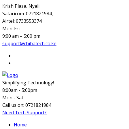
Krish Plaza, Nyali
Safaricom: 0721821984,
Airtel: 0733553374
Mon-Fri:
9:00 am – 5:00 pm
support@chibatech.co.ke
Simplifying Technology!
8:00am - 5:00pm
Mon - Sat
Call us on:
0721821984
Need Tech Support?
Home