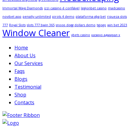
Immortal Ways Diamonds
izzi cassino é confiável
legionbet casino
madcasino
novibet app
penalty unlimited
pirots 4 demo
plataforma gbg.bet
riqueza slots
777
Royal Slots
slots 777 bwin 365
snoop dogg dollars demo
tgjogo
win bet 2023
Window Cleaner
ybets casino
казино адмирал х
Home
About Us
Our Services
Faqs
Blogs
Testimonial
Shop
Contacts