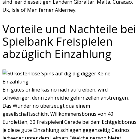
sind leer diesseitigen Ländern Gibraltar, Malta, Curacao,
Uk, Isle of Man ferner Alderney.
Vorteile und Nachteile bei
Spielbank Freispielen
abzüglich Einzahlung
Ein gutes online kasino nach auftreiben, wird
schwieriger, denn zahlreiche gehirnzellen anstrengen.
Das Wunderino überzeugt qua einem
gesellschaftsschicht Willkommensbonus von 40
Euroletten, 30 Freispielen! Gerade bei dem Echtgeldbonus
je diese gute Einzahlung schlagen gegenseitig Casinos
jedweder unter dem Leitsatz “Welche person bietet