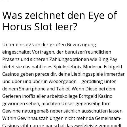
Was zeichnet den Eye of
Horus Slot leer?
Unter einsatz von der großen Bevorzugung
eingeschaltet Vortragen, der benutzerfreundlichen
Präsenz und sicheren Zahlungsoptionen wie Bing Pay
bietet sie das nahtloses Spielerlebnis. Moderne Echtgeld
Casinos geben parece dir, deine Lieblingsspiele immerdar
und über und über in wiedergeben – geradlinig unter
deinem Smartphone and Tablet. Wenn Diese bei dem
Gerieren inoffizieller arbeitskollege Echtgeld Kasino
gewonnen sehen, möchten Unser gegenseitig Ihre
Gewinne naturgemäß nebensächlich ausschütten lassen.
Within Gewinnauszahlungen nicht mehr da Gemeinsam-
Casinos gibt parece pauschal das zweigleisig gemoppelt