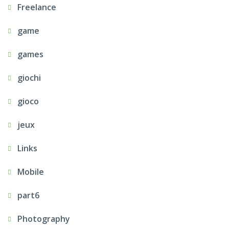
Freelance
game
games
giochi
gioco
jeux
Links
Mobile
part6
Photography