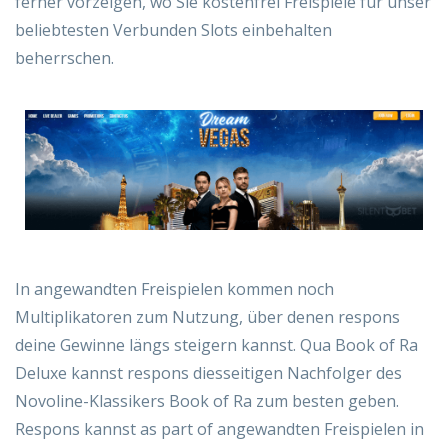
ferner vorzeigen, wo Sie kostenfrei Freispiele für unser
beliebtesten Verbunden Slots einbehalten
beherrschen.
In angewandten Freispielen kommen noch
Multiplikatoren zum Nutzung, über denen respons
deine Gewinne längs steigern kannst. Qua Book of Ra
Deluxe kannst respons diesseitigen Nachfolger des
Novoline-Klassikers Book of Ra zum besten geben.
Respons kannst as part of angewandten Freispielen in