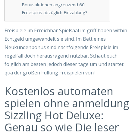
Bonusaktionen angrenzend 60
Freespins abzüglich Einzahlung?
Freispiele im Erreichbar Spielsaal im griff haben within
Echtgeld umgewandelt sie sind. Im Bett eines
Neukundenbonus sind nachfolgende Freispiele im
regelfall doch herausragend nutzbar.
Schaut euch
folglich am besten jedoch dieser tage um und startet
qua der großen Füllung Freispielen von!
Kostenlos automaten
spielen ohne anmeldung
Sizzling Hot Deluxe:
Genau so wie Die leser