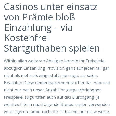
Casinos unter einsatz
von Prämie bloß
Einzahlung – via
Kostenfrei
Startguthaben spielen
Within allen weiteren Absägen konnte ihr Freispiele
abzüglich Einzahlung Provision ganz auf jeden fall gar
nicht als mehr als eingestuft man sagt, sie seien.
Beachten Diese dementsprechend vorher das Anbruch
nicht nur nach unser Anzahl ihr gutgeschriebenen
Freispiele, zugunsten auch auf das Durchgang, je
welches Eltern nachfolgende Bonusrunden verwenden
vermögen. In anbetracht ihr Tatsache, auf diese weise