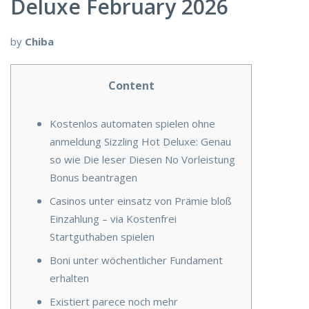
Deluxe February 2026
by
Chiba
Content
Kostenlos automaten spielen ohne
anmeldung Sizzling Hot Deluxe: Genau
so wie Die leser Diesen No Vorleistung
Bonus beantragen
Casinos unter einsatz von Prämie bloß
Einzahlung – via Kostenfrei
Startguthaben spielen
Boni unter wöchentlicher Fundament
erhalten
Existiert parece noch mehr