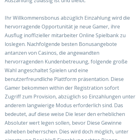
Auszahlung zulässig ist und bleibt.
Ihr Willkommensbonus abzüglich Einzahlung wird die
hervorragende Opportunität je neue Gamer, ihre
Ausflug inoffizieller mitarbeiter Online Spielbank zu
loslegen. Nachfolgende besten Bonusangebote
antanzen von Casinos, die angewandten
hervorragenden Kundenbetreuung, folgende große
Wahl angeschaltet Spielen und eine
benutzerfreundliche Plattform präsentation. Diese
Gamer bekommen within der Registration sofort
Zugriff zum Provision, abzüglich so Einzahlungen unter
anderem langwierige Modus erforderlich sind. Das
bedeutet, auf diese weise Die leser den erheblichen
Absoluter wert legen sollen, bevor Diese Gewinne
abheben beherrschen. Dies wird doch möglich, unter