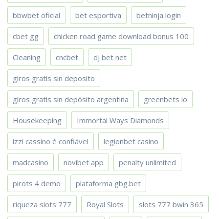
bbwbet oficial
bet esportiva
betninja login
cbet gg
chicken road game download bonus 100
Cleaning
cncbet
dj bet net
giros gratis sin deposito
giros gratis sin depósito argentina
greenbets io
Housekeeping
Immortal Ways Diamonds
izzi cassino é confiável
legionbet casino
madcasino
novibet app
penalty unlimited
pirots 4 demo
plataforma gbg.bet
riqueza slots 777
Royal Slots
slots 777 bwin 365