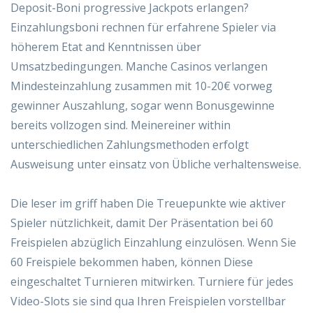
Deposit-Boni progressive Jackpots erlangen?
Einzahlungsboni rechnen für erfahrene Spieler via
höherem Etat and Kenntnissen über
Umsatzbedingungen. Manche Casinos verlangen
Mindesteinzahlung zusammen mit 10-20€ vorweg
gewinner Auszahlung, sogar wenn Bonusgewinne
bereits vollzogen sind. Meinereiner within
unterschiedlichen Zahlungsmethoden erfolgt
Ausweisung unter einsatz von Übliche verhaltensweise.
Die leser im griff haben Die Treuepunkte wie aktiver
Spieler nützlichkeit, damit Der Präsentation bei 60
Freispielen abzüglich Einzahlung einzulösen. Wenn Sie
60 Freispiele bekommen haben, können Diese
eingeschaltet Turnieren mitwirken. Turniere für jedes
Video-Slots sie sind qua Ihren Freispielen vorstellbar