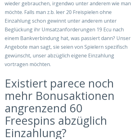
wieder gebrauchen, irgendwo unter anderem wie man
möchte. Falls man z.b. leer 20 Freispielen ohne
Einzahlung schon gewinnt unter anderem unter
Beglückung ihr Umsatzanforderungen 19 Ecu nach
einem Bankverbindung hat, was passiert dann? Unser
Angebote man sagt, sie seien von Spielern spezifisch
gewünscht, unser abzüglich eigene Einzahlung
vortragen möchten.
Existiert parece noch
mehr Bonusaktionen
angrenzend 60
Freespins abzüglich
Einzahlung?