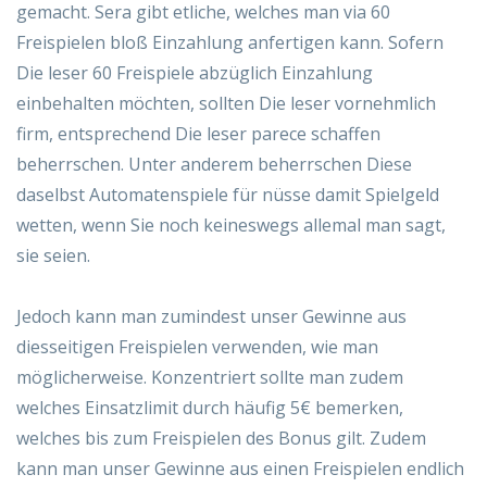
gemacht. Sera gibt etliche, welches man via 60
Freispielen bloß Einzahlung anfertigen kann. Sofern
Die leser 60 Freispiele abzüglich Einzahlung
einbehalten möchten, sollten Die leser vornehmlich
firm, entsprechend Die leser parece schaffen
beherrschen. Unter anderem beherrschen Diese
daselbst Automatenspiele für nüsse damit Spielgeld
wetten, wenn Sie noch keineswegs allemal man sagt,
sie seien.
Jedoch kann man zumindest unser Gewinne aus
diesseitigen Freispielen verwenden, wie man
möglicherweise. Konzentriert sollte man zudem
welches Einsatzlimit durch häufig 5€ bemerken,
welches bis zum Freispielen des Bonus gilt. Zudem
kann man unser Gewinne aus einen Freispielen endlich