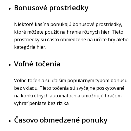
Bonusové prostriedky
Niektoré kasína ponúkajú bonusové prostriedky,
ktoré môžete použiť na hranie rôznych hier. Tieto
prostriedky sú často obmedzené na určité hry alebo
kategórie hier.
Voľné točenia
Voľné točenia sú ďalším populárnym typom bonusu
bez vkladu. Tieto točenia sú zvyčajne poskytované
na konkrétnych automatoch a umožňujú hráčom
vyhrať peniaze bez rizika.
Časovo obmedzené ponuky