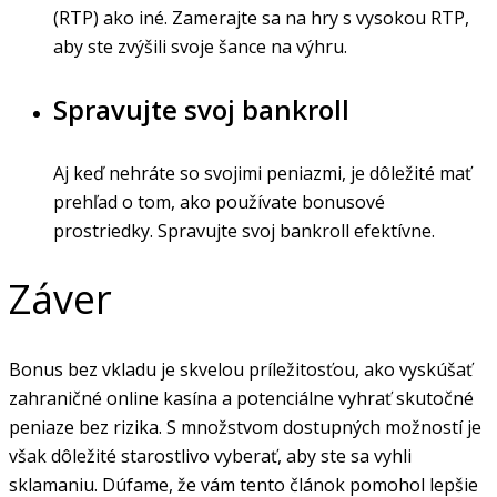
(RTP) ako iné. Zamerajte sa na hry s vysokou RTP,
aby ste zvýšili svoje šance na výhru.
Spravujte svoj bankroll
Aj keď nehráte so svojimi peniazmi, je dôležité mať
prehľad o tom, ako používate bonusové
prostriedky. Spravujte svoj bankroll efektívne.
Záver
Bonus bez vkladu je skvelou príležitosťou, ako vyskúšať
zahraničné online kasína a potenciálne vyhrať skutočné
peniaze bez rizika. S množstvom dostupných možností je
však dôležité starostlivo vyberať, aby ste sa vyhli
sklamaniu. Dúfame, že vám tento článok pomohol lepšie