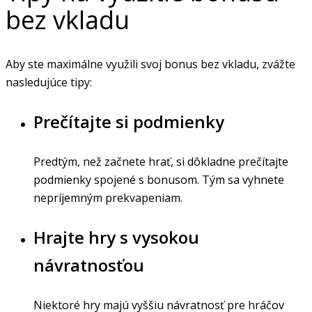
bez vkladu
Aby ste maximálne využili svoj bonus bez vkladu, zvážte
nasledujúce tipy:
Prečítajte si podmienky
Predtým, než začnete hrať, si dôkladne prečítajte
podmienky spojené s bonusom. Tým sa vyhnete
nepríjemným prekvapeniam.
Hrajte hry s vysokou
návratnosťou
Niektoré hry majú vyššiu návratnosť pre hráčov