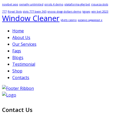
novibet app
penalty unlimited
pirots 4 demo
plataforma gbg.bet
riqueza slots
777
Royal Slots
slots 777 bwin 365
snoop dogg dollars demo
tgjogo
win bet 2023
Window Cleaner
ybets casino
казино адмирал х
Home
About Us
Our Services
Faqs
Blogs
Testimonial
Shop
Contacts
Contact Us