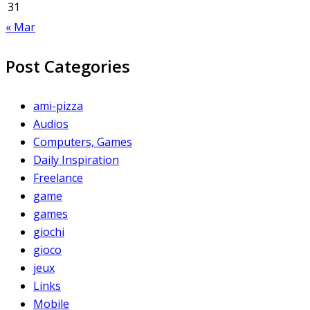
31
« Mar
Post Categories
ami-pizza
Audios
Computers, Games
Daily Inspiration
Freelance
game
games
giochi
gioco
jeux
Links
Mobile