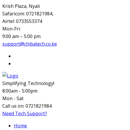
Krish Plaza, Nyali
Safaricom: 0721821984,
Airtel: 0733553374
Mon-Fri:
9:00 am – 5:00 pm
support@chibatech.co.ke
Simplifying Technology!
8:00am - 5:00pm
Mon - Sat
Call us on:
0721821984
Need Tech Support?
Home