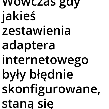
Wówczas gdy
jakieś
zestawienia
adaptera
internetowego
były błędnie
skonfigurowane,
staną się