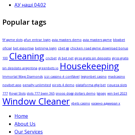
АУ наші 04.02
Popular tags
9f game slots
afun entrar login
avia masters demo
avia masters game
bbwbet
oficial
bet esportiva
betninja login
cbet gg
chicken road game download bonus
Cleaning
100
cncbet
dj bet net
giros gratis sin deposito
giros gratis
Housekeeping
sin depósito argentina
greenbets io
Immortal Ways Diamonds
izzi cassino é confiável
legionbet casino
madcasino
novibet app
penalty unlimited
pirots 4 demo
plataforma gbg.bet
riqueza slots
777
Royal Slots
slots 777 bwin 365
snoop dogg dollars demo
tgjogo
win bet 2023
Window Cleaner
ybets casino
казино адмирал х
Home
About Us
Our Services