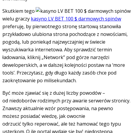
Skutkiem tego
wielu graczy
kasyno LV BET 100 $ darmowych spinów
preferuję, by pierwotnego stronę startową stanowiła
przykładowo ulubiona strona pochodzące z nowościami,
pogodą, lub poniekąd najzwyczajniej w świecie
wyszukiwarka internetowa. Aby sprawdzić termin
ładowania, kliknij „Network” pod górze narzędzi
deweloperskich, a w dalszej kolejności postaw na ‘more
tools’. Przeczytasz, gdy długo każdy zasób chce pod
zaokrętowanie po milisekundach.
Być może zjawiać się z dużej liczby powodów –
od niedoborów rodzimych przy awarie serwerów stronicy.
Znawszy aktualnie wzór postępowania, na pewno
możesz posiadać wiedzę, jak owocnie
odrzucić tylko reperować, ale też hamować tego typu
usterkom. O ile portal wydaje się być niedostępna