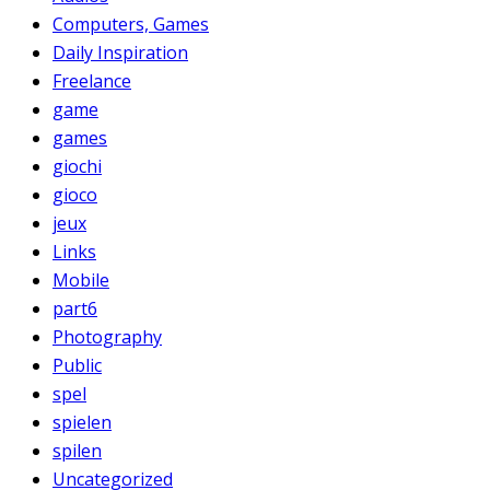
Computers, Games
Daily Inspiration
Freelance
game
games
giochi
gioco
jeux
Links
Mobile
part6
Photography
Public
spel
spielen
spilen
Uncategorized