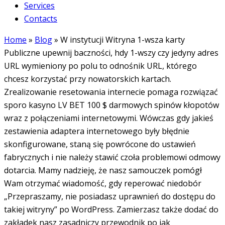
Services
Contacts
Home
»
Blog
»
W instytucji Witryna 1-wsza karty
Publiczne upewnij baczności, hdy 1-wszy czy jedyny adres
URL wymieniony po polu to odnośnik URL, którego
chcesz korzystać przy nowatorskich kartach.
Zrealizowanie resetowania internecie pomaga rozwiązać
sporo kasyno LV BET 100 $ darmowych spinów kłopotów
wraz z połączeniami internetowymi. Wówczas gdy jakieś
zestawienia adaptera internetowego były błędnie
skonfigurowane, staną się powrócone do ustawień
fabrycznych i nie należy stawić czoła problemowi odmowy
dotarcia. Mamy nadzieję, że nasz samouczek pomógł
Wam otrzymać wiadomość, gdy reperować niedobór
„Przepraszamy, nie posiadasz uprawnień do dostępu do
takiej witryny” po WordPress. Zamierzasz także dodać do
zakładek nasz zasadniczy przewodnik po jak