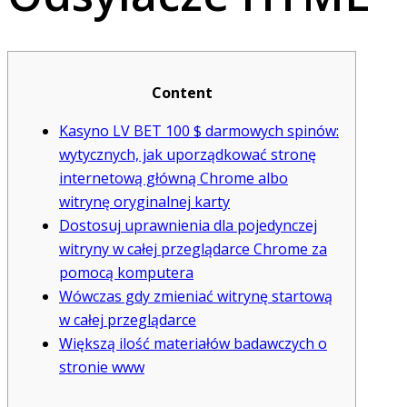
Content
Kasyno LV BET 100 $ darmowych spinów:
wytycznych, jak uporządkować stronę
internetową główną Chrome albo
witrynę oryginalnej karty
Dostosuj uprawnienia dla pojedynczej
witryny w całej przeglądarce Chrome za
pomocą komputera
Wówczas gdy zmieniać witrynę startową
w całej przeglądarce
Większą ilość materiałów badawczych o
stronie www