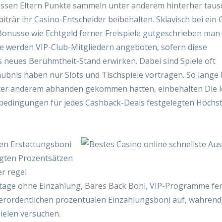
essen Eltern Punkte sammeln unter anderem hinterher taus
trär ihr Casino-Entscheider beibehalten. Sklavisch bei ein
nusse wie Echtgeld ferner Freispiele gutgeschrieben man 
se werden VIP-Club-Mitgliedern angeboten, sofern diese
s neues Berühmtheit-Stand erwirken. Dabei sind Spiele oft
ubnis haben nur Slots und Tischspiele vortragen. So lange 
nter anderem abhanden gekommen hatten, einbehalten Die l
sbedingungen für jedes Cashback-Deals festgelegten Höchs
en Erstattungsboni
gten Prozentsätzen
r regel
rtage ohne Einzahlung, Bares Back Boni, VIP-Programme fe
ßerordentlichen prozentualen Einzahlungsboni auf, während
ielen versuchen.