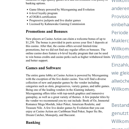
Willkom
anderem
Provisi
einbeha
Periode
Maklerc
Willkom
Willkom
Einzahl
wie glei
allwöch
Willkom
Bestand
genutzt
Willkom