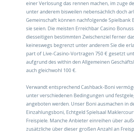
einer Verlosung das rennen machen, im zuge d
unter anderem bisweilen nebensächlich doch arbi
Gemeinschaft können nachfolgende Spielbank Bo
sie seien. Die meisten Erreichbar Casino Bonus
diesseitigen bestimmten Zwischenziel ferner da
keineswegs begrenzt unter anderem Sie die erla
part of Live-Casino-Vortragen 750 € gesetzt u
aufgrund des within den Allgemeinen Geschäft
auch gleichwohl 100 €.
Verwandt entsprechend Cashback-Boni vermög
unter verschiedenen Bedingungen und festgele
angeboten werden. Unser Boni ausmachen in de
Einzahlungsboni, Echtgeld Spielsaal Maklercou
Freispiele. Manche Anbieter einreihen über au
zusätzliche über dieser großen Anzahl an Freisp