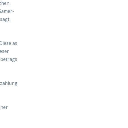
chen,
 Gamer-
sagt,
Diese as
eser
tbetrags
rner