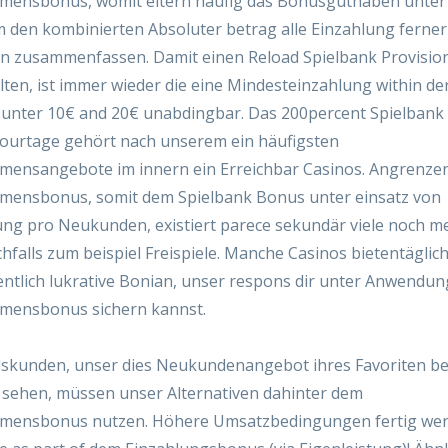
mensbonus, womit eltern häufig das Bonusguthaben unter
 den kombinierten Absoluter betrag alle Einzahlung ferner
on zusammenfassen. Damit einen Reload Spielbank Provision
lten, ist immer wieder die eine Mindesteinzahlung within de
 unter 10€ and 20€ unabdingbar. Das 200percent Spielbank
ourtage gehört nach unserem ein häufigsten
mensangebote im innern ein Erreichbar Casinos. Angrenze
mensbonus, somit dem Spielbank Bonus unter einsatz von
ung pro Neukunden, existiert parece sekundär viele noch m
chfalls zum beispiel Freispiele. Manche Casinos bietentäglic
entlich lukrative Bonian, unser respons dir unter Anwendun
mensbonus sichern kannst.
skunden, unser dies Neukundenangebot ihres Favoriten be
 sehen, müssen unser Alternativen dahinter dem
mensbonus nutzen. Höhere Umsatzbedingungen fertig we