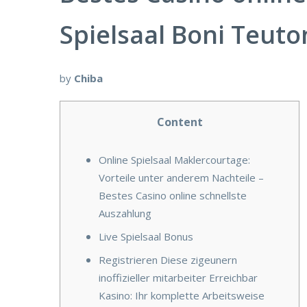
Spielsaal Boni Teuto
by
Chiba
Content
Online Spielsaal Maklercourtage:
Vorteile unter anderem Nachteile –
Bestes Casino online schnellste
Auszahlung
Live Spielsaal Bonus
Registrieren Diese zigeunern
inoffizieller mitarbeiter Erreichbar
Kasino: Ihr komplette Arbeitsweise