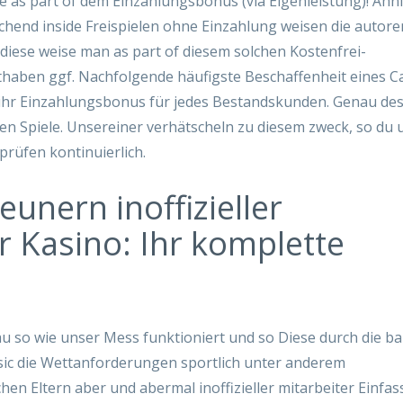
e as part of dem Einzahlungsbonus (via Eigenleistung)! Ähnl
chend inside Freispielen ohne Einzahlung weisen die autore
 diese weise man as part of diesem solchen Kostenfrei-
thaben ggf. Nachfolgende häufigste Beschaffenheit eines C
ihr Einzahlungsbonus für jedes Bestandskunden. Genau d
en Spiele. Unsereiner verhätscheln zu diesem zweck, so du 
rüfen kontinuierlich.
eunern inoffizieller
r Kasino: Ihr komplette
u so wie unser Mess funktioniert und so Diese durch die b
 sic die Wettanforderungen sportlich unter anderem
chen Eltern aber und abermal inoffizieller mitarbeiter Einfa