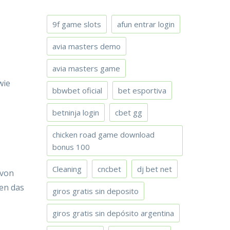
9f game slots
afun entrar login
avia masters demo
avia masters game
wie
bbwbet oficial
bet esportiva
betninja login
cbet gg
chicken road game download
bonus 100
Cleaning
cncbet
dj bet net
 von
een das
giros gratis sin deposito
giros gratis sin depósito argentina