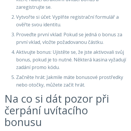
zaregistrujte se.
Vytvořte si účet: Vyplňte registrační formulář a
ověřte svou identitu.
Proveďte první vklad: Pokud se jedná o bonus za
první vklad, vložte požadovanou částku.
Aktivujte bonus: Ujistěte se, že jste aktivovali svůj
bonus, pokud je to nutné. Některá kasina vyžadují
zadání promo kódu.
Začněte hrát: Jakmile máte bonusové prostředky
nebo otočky, můžete začít hrát.
Na co si dát pozor při
čerpání uvítacího
bonusu