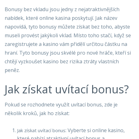
Bonusy bez vkladu jsou jedny z nejatraktivnějších
nabídek, které online kasina poskytují. Jak název
napovídá, tyto bonusy můžete získat bez toho, abyste
museli provést jakýkoli vklad. Místo toho stačí, když se
zaregistrujete a kasino vám přidělí určitou částku na
hraní. Tyto bonusy jsou skvélé pro nové hráče, kteří si
chtějí vyzkoušet kasino bez rizika ztráty vlastních
peněz.
Jak získat uvítací bonus?
Pokud se rozhodnete využít uvítací bonus, zde je
několik kroků, jak ho získat:
: Vyberte si online kasino,
Jak získat uvítací bonus
které nabízí atraktivní uvítací bonus a