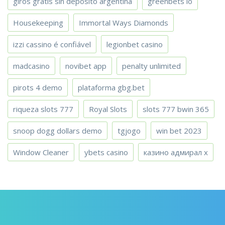
giros gratis sin depósito argentina
greenbets io
Housekeeping
Immortal Ways Diamonds
izzi cassino é confiável
legionbet casino
madcasino
novibet app
penalty unlimited
pirots 4 demo
plataforma gbg.bet
riqueza slots 777
Royal Slots
slots 777 bwin 365
snoop dogg dollars demo
tgjogo
win bet 2023
Window Cleaner
ybets casino
казино адмирал х