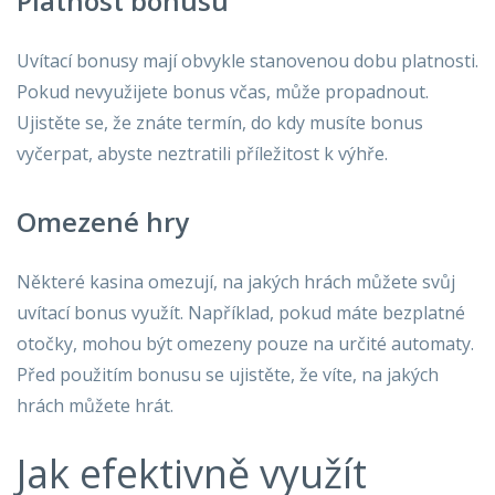
Platnost bonusu
Uvítací bonusy mají obvykle stanovenou dobu platnosti.
Pokud nevyužijete bonus včas, může propadnout.
Ujistěte se, že znáte termín, do kdy musíte bonus
vyčerpat, abyste neztratili příležitost k výhře.
Omezené hry
Některé kasina omezují, na jakých hrách můžete svůj
uvítací bonus využít. Například, pokud máte bezplatné
otočky, mohou být omezeny pouze na určité automaty.
Před použitím bonusu se ujistěte, že víte, na jakých
hrách můžete hrát.
Jak efektivně využít