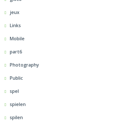
jeux
Links
Mobile
part6
Photography
Public
spel
spielen
spilen