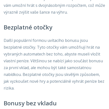
vám umožní hrát s dvojnásobným rozpočtem, což může
výrazně zvýšit vaše šance na výhru.
Bezplatné otočky
Další populární formou uvítacího bonusu jsou
bezplatné otočky. Tyto otočky vám umožňují hrát na
vybraných automatech bez toho, abyste museli vložit
vlastní peníze. Většinou se nabízí jako součást bonusu
za první vklad, ale mohou být také samostatnou
nabídkou. Bezplatné otočky jsou skvělým způsobem,
jak vyzkoušet nové hry a potenciálně vyhrát peníze bez
rizika.
Bonusy bez vkladu