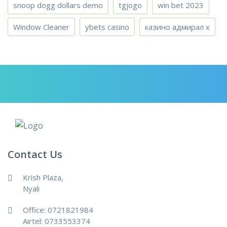
snoop dogg dollars demo
tgjogo
win bet 2023
Window Cleaner
ybets casino
казино адмирал х
Contact Us
Krish Plaza,
Nyali
Office: 0721821984
Airtel: 0733553374