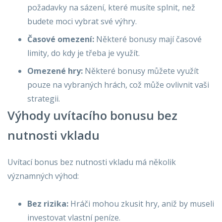
požadavky na sázení, které musíte splnit, než
budete moci vybrat své výhry.
Časové omezení:
Některé bonusy mají časové
limity, do kdy je třeba je využít.
Omezené hry:
Některé bonusy můžete využít
pouze na vybraných hrách, což může ovlivnit vaši
strategii.
Výhody uvítacího bonusu bez
nutnosti vkladu
Uvítací bonus bez nutnosti vkladu má několik
významných výhod:
Bez rizika:
Hráči mohou zkusit hry, aniž by museli
investovat vlastní peníze.