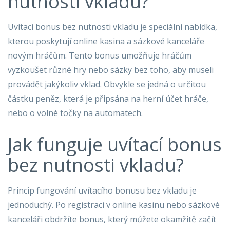
nutnosti vkladu?
Uvítací bonus bez nutnosti vkladu je speciální nabídka,
kterou poskytují online kasina a sázkové kanceláře
novým hráčům. Tento bonus umožňuje hráčům
vyzkoušet různé hry nebo sázky bez toho, aby museli
provádět jakýkoliv vklad. Obvykle se jedná o určitou
částku peněz, která je připsána na herní účet hráče,
nebo o volné točky na automatech.
Jak funguje uvítací bonus
bez nutnosti vkladu?
Princip fungování uvítacího bonusu bez vkladu je
jednoduchý. Po registraci v online kasinu nebo sázkové
kanceláři obdržíte bonus, který můžete okamžitě začít