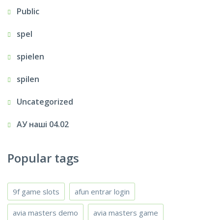
Public
spel
spielen
spilen
Uncategorized
АУ наші 04.02
Popular tags
9f game slots
afun entrar login
avia masters demo
avia masters game