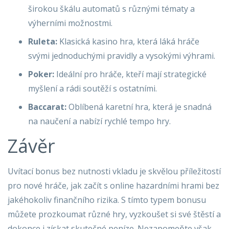
širokou škálu automatů s různými tématy a
výherními možnostmi.
Ruleta:
Klasická kasino hra, která láká hráče
svými jednoduchými pravidly a vysokými výhrami.
Poker:
Ideální pro hráče, kteří mají strategické
myšlení a rádi soutěží s ostatními.
Baccarat:
Oblíbená karetní hra, která je snadná
na naučení a nabízí rychlé tempo hry.
Závěr
Uvítací bonus bez nutnosti vkladu je skvělou příležitostí
pro nové hráče, jak začít s online hazardními hrami bez
jakéhokoliv finančního rizika. S tímto typem bonusu
můžete prozkoumat různé hry, vyzkoušet si své štěstí a
dokonce i získat skutečné peníze. Nezapomeňte však