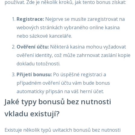
používat. Zde je několik kroků, jak tento bonus získat:
Registrace:
Nejprve se musíte zaregistrovat na
webových stránkách vybraného online kasina
nebo sázkové kanceláře.
Ověření účtu:
Některá kasina mohou vyžadovat
ověření identity, což může zahrnovat zaslání kopie
dokladu totožnosti.
Přijetí bonusu:
Po úspěšné registraci a
případném ověření účtu vám bude bonus
automaticky připsán na váš herní účet.
Jaké typy bonusů bez nutnosti
vkladu existují?
Existuje několik typů uvítacích bonusů bez nutnosti