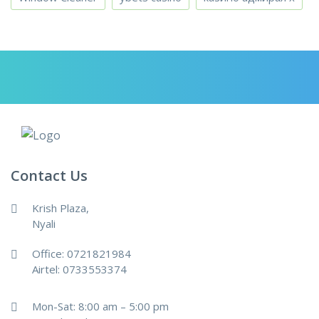
Contact Us
Krish Plaza,
Nyali
Office: 0721821984
Airtel: 0733553374
Mon-Sat: 8:00 am – 5:00 pm