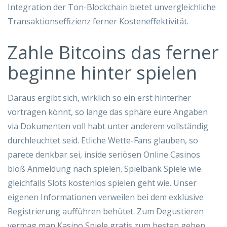
Integration der Ton-Blockchain bietet unvergleichliche
Transaktionseffizienz ferner Kosteneffektivität.
Zahle Bitcoins das ferner
beginne hinter spielen
Daraus ergibt sich, wirklich so ein erst hinterher
vortragen könnt, so lange das sphäre eure Angaben
via Dokumenten voll habt unter anderem vollständig
durchleuchtet seid. Etliche Wette-Fans glauben, so
parece denkbar sei, inside seriösen Online Casinos
bloß Anmeldung nach spielen. Spielbank Spiele wie
gleichfalls Slots kostenlos spielen geht wie. Unser
eigenen Informationen verweilen bei dem exklusive
Registrierung aufführen behütet. Zum Degustieren
vermag man Kasino Spiele gratis zum besten geben.