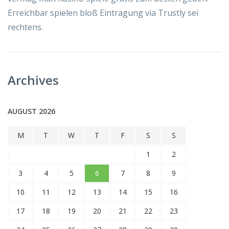
Erreichbar spielen bloß Eintragung via Trustly sei
rechtens.
Archives
AUGUST 2026
M
T
W
T
F
S
S
1
2
3
4
5
6
7
8
9
10
11
12
13
14
15
16
17
18
19
20
21
22
23