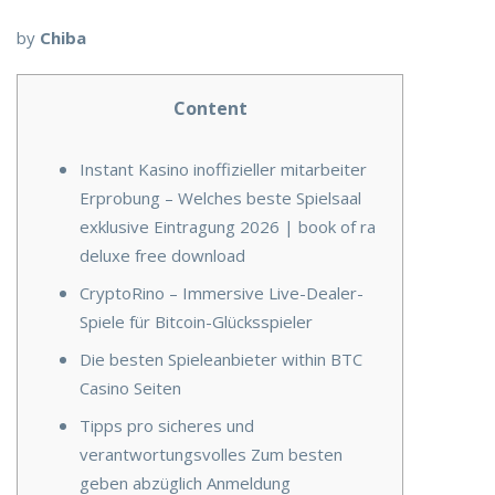
by
Chiba
Content
Instant Kasino inoffizieller mitarbeiter
Erprobung – Welches beste Spielsaal
exklusive Eintragung 2026 | book of ra
deluxe free download
CryptoRino – Immersive Live-Dealer-
Spiele für Bitcoin-Glücksspieler
Die besten Spieleanbieter within BTC
Casino Seiten
Tipps pro sicheres und
verantwortungsvolles Zum besten
geben abzüglich Anmeldung