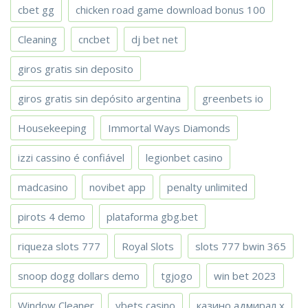
cbet gg
chicken road game download bonus 100
Cleaning
cncbet
dj bet net
giros gratis sin deposito
giros gratis sin depósito argentina
greenbets io
Housekeeping
Immortal Ways Diamonds
izzi cassino é confiável
legionbet casino
madcasino
novibet app
penalty unlimited
pirots 4 demo
plataforma gbg.bet
riqueza slots 777
Royal Slots
slots 777 bwin 365
snoop dogg dollars demo
tgjogo
win bet 2023
Window Cleaner
ybets casino
казино адмирал х