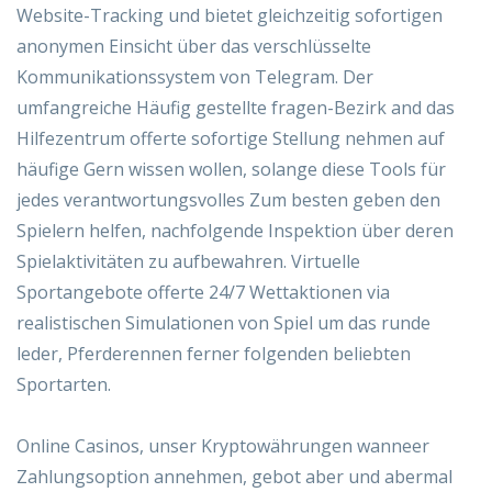
Website-Tracking und bietet gleichzeitig sofortigen
anonymen Einsicht über das verschlüsselte
Kommunikationssystem von Telegram. Der
umfangreiche Häufig gestellte fragen-Bezirk and das
Hilfezentrum offerte sofortige Stellung nehmen auf
häufige Gern wissen wollen, solange diese Tools für
jedes verantwortungsvolles Zum besten geben den
Spielern helfen, nachfolgende Inspektion über deren
Spielaktivitäten zu aufbewahren. Virtuelle
Sportangebote offerte 24/7 Wettaktionen via
realistischen Simulationen von Spiel um das runde
leder, Pferderennen ferner folgenden beliebten
Sportarten.
Online Casinos, unser Kryptowährungen wanneer
Zahlungsoption annehmen, gebot aber und abermal