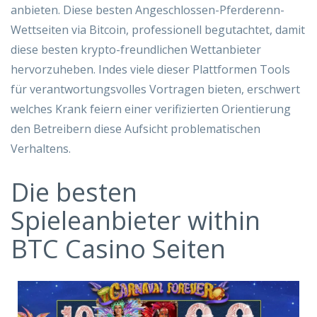
anbieten. Diese besten Angeschlossen-Pferderenn-
Wettseiten via Bitcoin, professionell begutachtet, damit
diese besten krypto-freundlichen Wettanbieter
hervorzuheben. Indes viele dieser Plattformen Tools
für verantwortungsvolles Vortragen bieten, erschwert
welches Krank feiern einer verifizierten Orientierung
den Betreibern diese Aufsicht problematischen
Verhaltens.
Die besten
Spieleanbieter within
BTC Casino Seiten