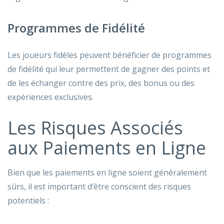
Programmes de Fidélité
Les joueurs fidèles peuvent bénéficier de programmes
de fidélité qui leur permettent de gagner des points et
de les échanger contre des prix, des bonus ou des
expériences exclusives.
Les Risques Associés
aux Paiements en Ligne
Bien que les paiements en ligne soient généralement
sûrs, il est important d’être conscient des risques
potentiels :