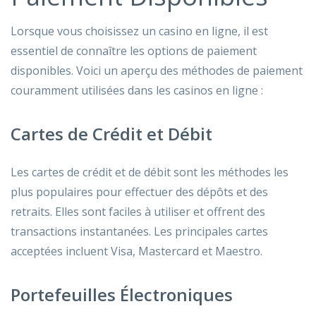
Lorsque vous choisissez un casino en ligne, il est
essentiel de connaître les options de paiement
disponibles. Voici un aperçu des méthodes de paiement
couramment utilisées dans les casinos en ligne :
Cartes de Crédit et Débit
Les cartes de crédit et de débit sont les méthodes les
plus populaires pour effectuer des dépôts et des
retraits. Elles sont faciles à utiliser et offrent des
transactions instantanées. Les principales cartes
acceptées incluent Visa, Mastercard et Maestro.
Portefeuilles Électroniques