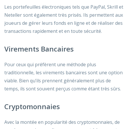
Les portefeuilles électroniques tels que PayPal, Skrill et
Neteller sont également très prisés. Ils permettent aux
joueurs de gérer leurs fonds en ligne et de réaliser des
transactions rapidement et en toute sécurité.
Virements Bancaires
Pour ceux qui préfèrent une méthode plus
traditionnelle, les virements bancaires sont une option
viable. Bien qu’ils prennent généralement plus de
temps, ils sont souvent perçus comme étant très sûrs.
Cryptomonnaies
Avec la montée en popularité des cryptomonnaies, de