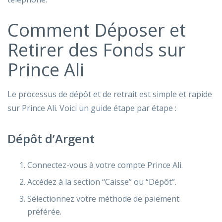
Comment Déposer et
Retirer des Fonds sur
Prince Ali
Le processus de dépôt et de retrait est simple et rapide
sur Prince Ali. Voici un guide étape par étape :
Dépôt d’Argent
Connectez-vous à votre compte Prince Ali.
Accédez à la section “Caisse” ou “Dépôt”.
Sélectionnez votre méthode de paiement
préférée.