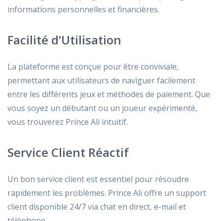
informations personnelles et financières.
Facilité d’Utilisation
La plateforme est conçue pour être conviviale,
permettant aux utilisateurs de naviguer facilement
entre les différents jeux et méthodes de paiement. Que
vous soyez un débutant ou un joueur expérimenté,
vous trouverez Prince Ali intuitif.
Service Client Réactif
Un bon service client est essentiel pour résoudre
rapidement les problèmes. Prince Ali offre un support
client disponible 24/7 via chat en direct, e-mail et
téléphone.