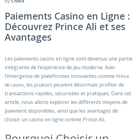
by
Chiba
Paiements Casino en Ligne :
Découvrez Prince Ali et ses
Avantages
Les paiements casino en ligne sont devenus une partie
intégrante de l’expérience de jeu moderne. Avec
l’émergence de plateformes innovantes comme
Prince
, les joueurs peuvent désormais profiter de
Ali casino
transactions rapides, sécurisées et pratiques. Dans cet
article, nous allons explorer les différents moyens de
paiement disponibles, ainsi que les avantages de
choisir un casino en ligne comme Prince Ali.
Pourquoi Choisir un