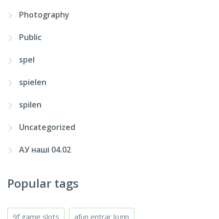
Photography
Public
spel
spielen
spilen
Uncategorized
АУ наші 04.02
Popular tags
9f game slots
afun entrar login