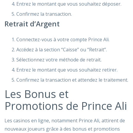
Entrez le montant que vous souhaitez déposer.
Confirmez la transaction.
Retrait d’Argent
Connectez-vous à votre compte Prince Ali.
Accédez à la section “Caisse” ou “Retrait”.
Sélectionnez votre méthode de retrait.
Entrez le montant que vous souhaitez retirer.
Confirmez la transaction et attendez le traitement.
Les Bonus et
Promotions de Prince Ali
Les casinos en ligne, notamment Prince Ali, attirent de
nouveaux joueurs grâce à des bonus et promotions