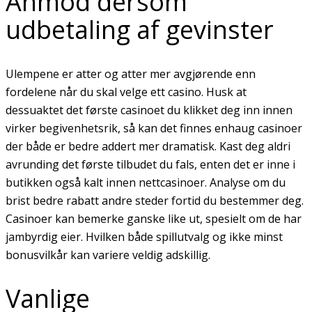
Anmod dersom
udbetaling af gevinster
Ulempene er atter og atter mer avgjørende enn
fordelene når du skal velge ett casino. Husk at
dessuaktet det første casinoet du klikket deg inn innen
virker begivenhetsrik, så kan det finnes enhaug casinoer
der både er bedre addert mer dramatisk. Kast deg aldri
avrunding det første tilbudet du fals, enten det er inne i
butikken også kalt innen nettcasinoer. Analyse om du
brist bedre rabatt andre steder fortid du bestemmer deg.
Casinoer kan bemerke ganske like ut, spesielt om de har
jambyrdig eier. Hvilken både spillutvalg og ikke minst
bonusvilkår kan variere veldig adskillig.
Vanlige