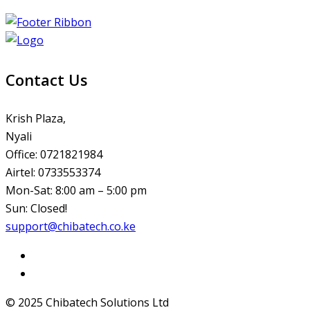
Contact Us
Krish Plaza,
Nyali
Office: 0721821984
Airtel: 0733553374
Mon-Sat: 8:00 am – 5:00 pm
Sun: Closed!
support@chibatech.co.ke
© 2025 Chibatech Solutions Ltd