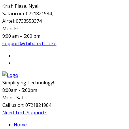
Krish Plaza, Nyali
Safaricom: 0721821984,
Airtel: 0733553374
Mon-Fri:
9:00 am – 5:00 pm
support@chibatech.co.ke
Simplifying Technology!
8:00am - 5:00pm
Mon - Sat
Call us on:
0721821984
Need Tech Support?
Home