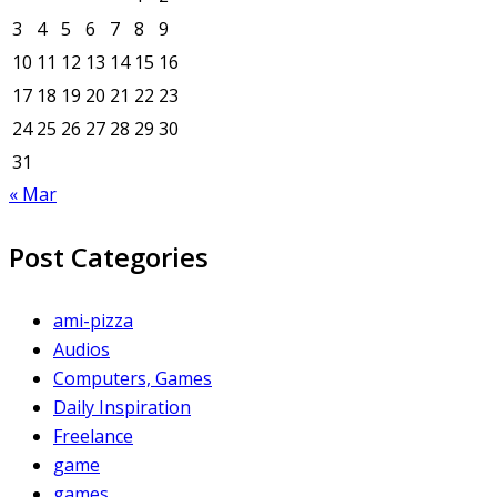
3
4
5
6
7
8
9
10
11
12
13
14
15
16
17
18
19
20
21
22
23
24
25
26
27
28
29
30
31
« Mar
Post Categories
ami-pizza
Audios
Computers, Games
Daily Inspiration
Freelance
game
games