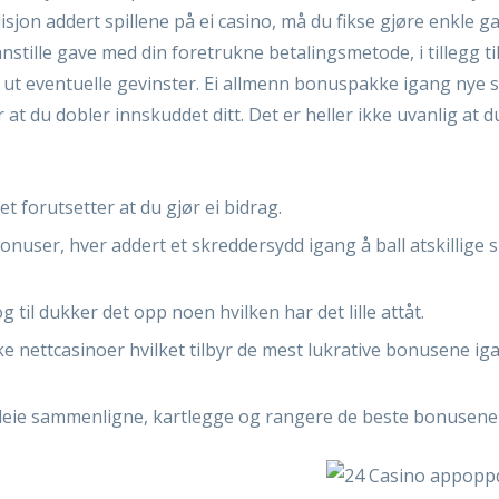
isjon addert spillene på ei casino, må du fikse gjøre enkle g
nstille gave med din foretrukne betalingsmetode, i tillegg ti
e ut eventuelle gevinster. Ei allmenn bonuspakke igang nye s
at du dobler innskuddet ditt. Det er heller ikke uvanlig at 
t forutsetter at du gjør ei bidrag.
onuser, hver addert et skreddersydd igang å ball atskillige s
og til dukker det opp noen hvilken har det lille attåt.
e nettcasinoer hvilket tilbyr de mest lukrative bonusene ig
veleie sammenligne, kartlegge og rangere de beste bonusene