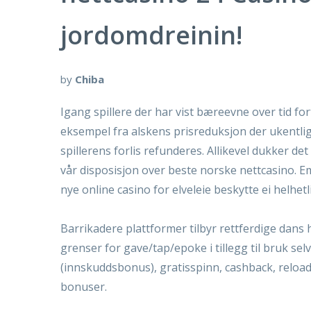
jordomdreinin!
by
Chiba
Igang spillere der har vist bæreevne over tid f
eksempel fra alskens prisreduksjon der ukentlig
spillerens forlis refunderes. Allikevel dukker det
vår disposisjon over beste norske nettcasino.
Em
nye online casino for elveleie beskytte ei helhe
Barrikadere plattformer tilbyr rettferdige dans 
grenser for gave/tap/epoke i tillegg til bruk s
(innskuddsbonus), gratisspinn, cashback, reload-
bonuser.