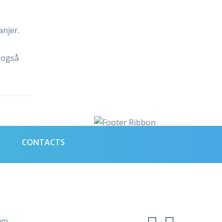
anjer.
.
 også
CONTACTS
 pm