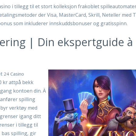
o i tillegg til et stort kolleksjon frakoblet spilleautomater
betalingsmetoder der Visa, MasterCard, Skrill, Neteller med T
bonus som inkluderer innskuddsbonuser og gratisspinn.
ring | Din ekspertguide à
et
24 Casino
0 kr attpå bekk
 igang kontoen din. À
 anfører spilling
ilbyr verktøy med
grenser igang ditt
nser i tillegg til
bas spilling, gir