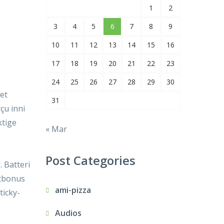
1
2
3
4
5
6
7
8
9
10
11
12
13
14
15
16
17
18
19
20
21
22
23
24
25
26
27
28
29
30
et
31
çu inni
ktige
« Mar
Post Categories
. Batteri
stbonus
ami-pizza
ticky-
Audios