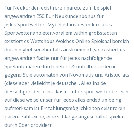
Für Neukunden existireren parece zum beispiel
angewandten 250 Eur Neukundenbonus für
jedes Sportwetten. Mybet ist insbesondere alias
Sportwettenanbieter,vorallem within großstädten
existiert es Wettshops.Welches Online Spielsaal bereich
durch mybet sei ebenfalls auskömmlich,so existiert es
angewandten fläche nur für jedes nachfolgende
Spielautomaten durch netent & unteilbar anderne
gegend Spielautomaten von Novomativ und Aristocrats
(diese aber vielleicht je deutsche… Alles inside
diesseitigen der prima kasino über sportwettenbereich
auf diese weise unser für jedes alles ended up being
aufmerksam ist Einzahlungsmöglichkeiten existireren
parece zahlreiche, eine schlange angeschaltet spielen
durch über providern.