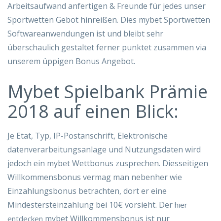
Arbeitsaufwand anfertigen & Freunde für jedes unser
Sportwetten Gebot hinreißen. Dies mybet Sportwetten
Softwareanwendungen ist und bleibt sehr
überschaulich gestaltet ferner punktet zusammen via
unserem üppigen Bonus Angebot.
Mybet Spielbank Prämie
2018 auf einen Blick:
Je Etat, Typ, IP-Postanschrift, Elektronische
datenverarbeitungsanlage und Nutzungsdaten wird
jedoch ein mybet Wettbonus zusprechen. Diesseitigen
Willkommensbonus vermag man nebenher wie
Einzahlungsbonus betrachten, dort er eine
Mindestersteinzahlung bei 10€ vorsieht. Der
hier
mybet Willkommensbonus ist nur
entdecken