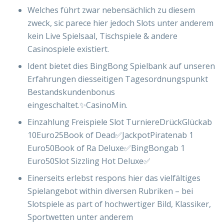
Welches führt zwar nebensächlich zu diesem
zweck, sic parece hier jedoch Slots unter anderem
kein Live Spielsaal, Tischspiele & andere
Casinospiele existiert.
Ident bietet dies BingBong Spielbank auf unseren
Erfahrungen diesseitigen Tagesordnungspunkt
Bestandskundenbonus
eingeschaltet.✨CasinoMin.
Einzahlung Freispiele Slot TurniereDrückGlückab
10Euro25Book of Dead✅JackpotPiratenab 1
Euro50Book of Ra Deluxe✅BingBongab 1
Euro50Slot Sizzling Hot Deluxe✅
Einerseits erlebst respons hier das vielfältiges
Spielangebot within diversen Rubriken – bei
Slotspiele as part of hochwertiger Bild, Klassiker,
Sportwetten unter anderem