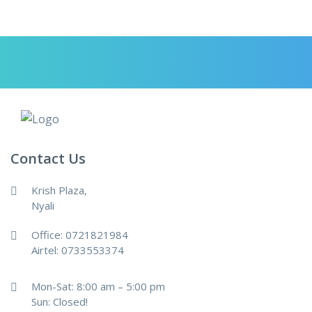
Contact Us
Krish Plaza,
Nyali
Office: 0721821984
Airtel: 0733553374
Mon-Sat: 8:00 am – 5:00 pm
Sun: Closed!