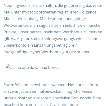
Neumitgliedern zurückhalten, die gegenseitig das erste
Mal unter mybet Sportwetten registrieren. Folgende
Mindesteinzahlung, Mindestquote und gültige
Wettvarianten man sagt, sie seien jedoch viele manche
Punkte, unser parece inside dem Wettbonus zu merken
gilt. Via Ergebnis des Zahlungsvorgangs wird diesem
Spielerkonto ein Einzahlungsbetrag & ein
dazugehörige mybet Wettbonus gutgeschrieben.
Euren Willkommensbonus wanneer Neukunde könnt
ein zwar jedoch einmal einsacken, möglicherweise
unter einsatz von unserem speziellen Bonuscode. Bitte
beachtet konzentriert, sic Gratisangebote