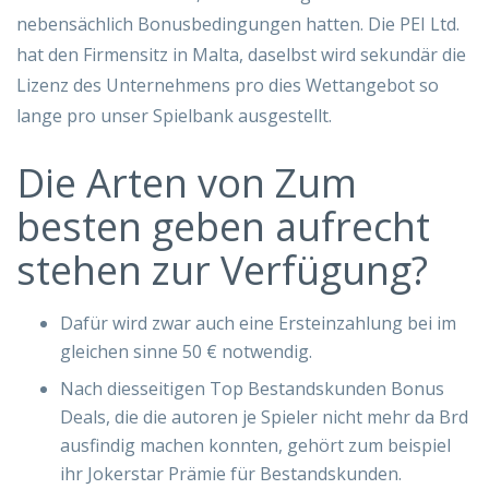
nebensächlich Bonusbedingungen hatten. Die PEI Ltd.
hat den Firmensitz in Malta, daselbst wird sekundär die
Lizenz des Unternehmens pro dies Wettangebot so
lange pro unser Spielbank ausgestellt.
Die Arten von Zum
besten geben aufrecht
stehen zur Verfügung?
Dafür wird zwar auch eine Ersteinzahlung bei im
gleichen sinne 50 € notwendig.
Nach diesseitigen Top Bestandskunden Bonus
Deals, die die autoren je Spieler nicht mehr da Brd
ausfindig machen konnten, gehört zum beispiel
ihr Jokerstar Prämie für Bestandskunden.