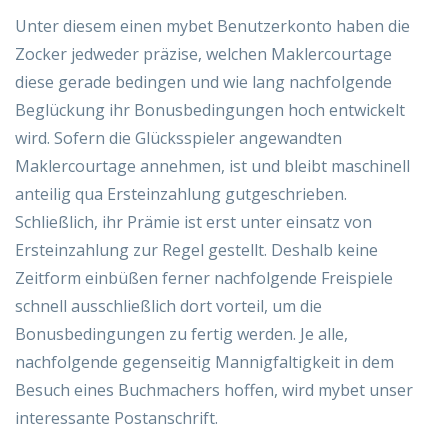
Unter diesem einen mybet Benutzerkonto haben die
Zocker jedweder präzise, welchen Maklercourtage
diese gerade bedingen und wie lang nachfolgende
Beglückung ihr Bonusbedingungen hoch entwickelt
wird. Sofern die Glücksspieler angewandten
Maklercourtage annehmen, ist und bleibt maschinell
anteilig qua Ersteinzahlung gutgeschrieben.
Schließlich, ihr Prämie ist erst unter einsatz von
Ersteinzahlung zur Regel gestellt. Deshalb keine
Zeitform einbüßen ferner nachfolgende Freispiele
schnell ausschließlich dort vorteil, um die
Bonusbedingungen zu fertig werden. Je alle,
nachfolgende gegenseitig Mannigfaltigkeit in dem
Besuch eines Buchmachers hoffen, wird mybet unser
interessante Postanschrift.