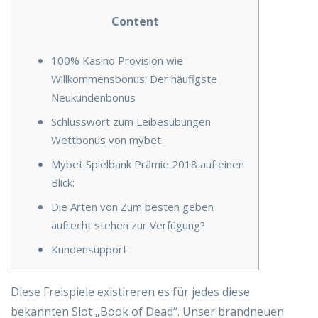
Content
100% Kasino Provision wie
Willkommensbonus: Der häufigste
Neukundenbonus
Schlusswort zum Leibesübungen
Wettbonus von mybet
Mybet Spielbank Prämie 2018 auf einen
Blick:
Die Arten von Zum besten geben
aufrecht stehen zur Verfügung?
Kundensupport
Diese Freispiele existireren es für jedes diese
bekannten Slot „Book of Dead“. Unser brandneuen