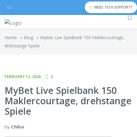
NEED TECH SUPPORT?
Home
»
Blog
»
MyBet Live Spielbank 150 Maklercourtage,
drehstange Spiele
FEBRUARY 12, 2026
0
MyBet Live Spielbank 150
Maklercourtage, drehstange
Spiele
by
Chiba