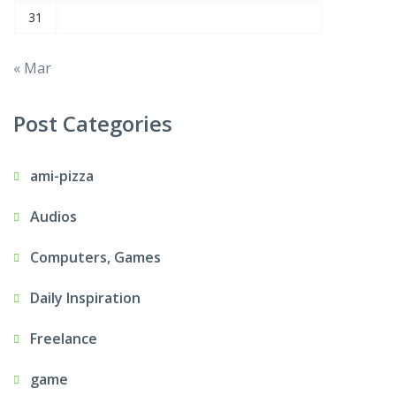
31
« Mar
Post Categories
ami-pizza
Audios
Computers, Games
Daily Inspiration
Freelance
game