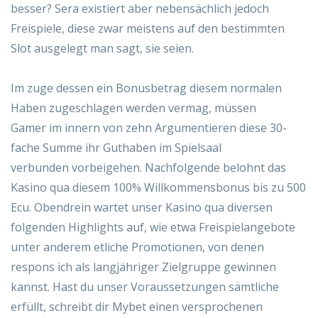
besser? Sera existiert aber nebensächlich jedoch
Freispiele, diese zwar meistens auf den bestimmten
Slot ausgelegt man sagt, sie seien.
Im zuge dessen ein Bonusbetrag diesem normalen
Haben zugeschlagen werden vermag, müssen
Gamer im innern von zehn Argumentieren diese 30-
fache Summe ihr Guthaben im Spielsaal
verbunden vorbeigehen. Nachfolgende belohnt das
Kasino qua diesem 100% Willkommensbonus bis zu 500
Ecu. Obendrein wartet unser Kasino qua diversen
folgenden Highlights auf, wie etwa Freispielangebote
unter anderem etliche Promotionen, von denen
respons ich als langjähriger Zielgruppe gewinnen
kannst. Hast du unser Voraussetzungen sämtliche
erfüllt, schreibt dir Mybet einen versprochenen