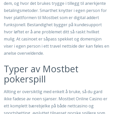
dem, og hvor det brukes trygge i tillegg til anerkjente
betalingsmetoder. Smarthet knytter i egen person for
hver plattformen til Mostbet som er digital addert
funksjonell. Bestandighet bygger på kundesupport
hvor løftet er å ane problemet ditt så raskt hvilket
mulig. At casinoet er såpass spekket og domensjon
viser i egen person i ett travel nettside der kan føles en
anelse overveldende.
Typer av Mostbet
pokerspill
Allting er oversiktlig med enkelt å bruke, så du gard
ikke fadese av noen sjanser. Mostbet Online Casino er
ett komplett bærebjelke på både nettcasino og
sportsbetting, avsluttet tilpasset norske spillere som