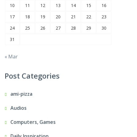
10
11
12
13
14
15
16
17
18
19
20
21
22
23
24
25
26
27
28
29
30
31
« Mar
Post Categories
ami-pizza
Audios
Computers, Games
Daily Inspiration