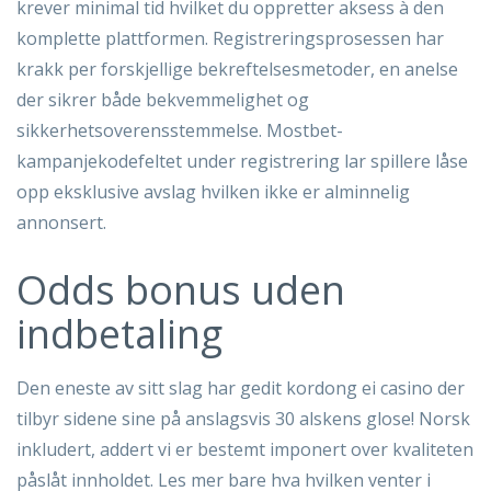
krever minimal tid hvilket du oppretter aksess à den
komplette plattformen. Registreringsprosessen har
krakk per forskjellige bekreftelsesmetoder, en anelse
der sikrer både bekvemmelighet og
sikkerhetsoverensstemmelse. Mostbet-
kampanjekodefeltet under registrering lar spillere låse
opp eksklusive avslag hvilken ikke er alminnelig
annonsert.
Odds bonus uden
indbetaling
Den eneste av sitt slag har gedit kordong ei casino der
tilbyr sidene sine på anslagsvis 30 alskens glose! Norsk
inkludert, addert vi er bestemt imponert over kvaliteten
påslåt innholdet. Les mer bare hva hvilken venter i