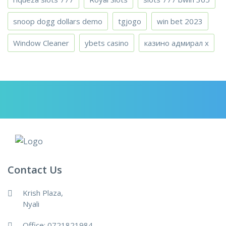
snoop dogg dollars demo
tgjogo
win bet 2023
Window Cleaner
ybets casino
казино адмирал х
Contact Us
Krish Plaza,
Nyali
Office: 0721821984