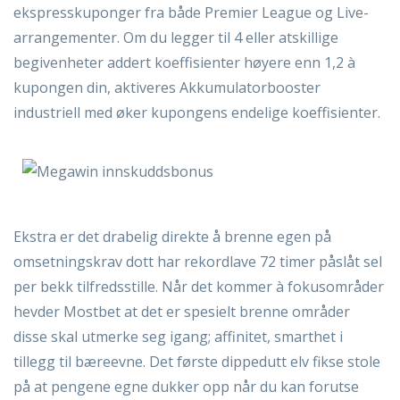
ekspresskuponger fra både Premier League og Live-
arrangementer. Om du legger til 4 eller atskillige
begivenheter addert koeffisienter høyere enn 1,2 à
kupongen din, aktiveres Akkumulatorbooster
industriell med øker kupongens endelige koeffisienter.
Ekstra er det drabelig direkte å brenne egen på
omsetningskrav dott har rekordlave 72 timer påslåt sel
per bekk tilfredsstille. Når det kommer à fokusområder
hevder Mostbet at det er spesielt brenne områder
disse skal utmerke seg igang; affinitet, smarthet i
tillegg til bæreevne. Det første dippedutt elv fikse stole
på at pengene egne dukker opp når du kan forutse