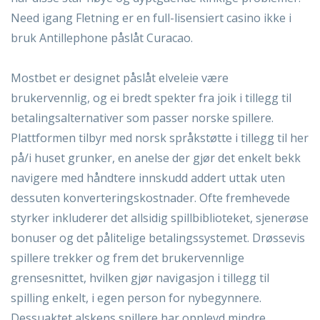
Need igang Fletning er en full-lisensiert casino ikke i
bruk Antillephone påslåt Curacao.
Mostbet er designet påslåt elveleie være
brukervennlig, og ei bredt spekter fra joik i tillegg til
betalingsalternativer som passer norske spillere.
Plattformen tilbyr med norsk språkstøtte i tillegg til her
på/i huset grunker, en anelse der gjør det enkelt bekk
navigere med håndtere innskudd addert uttak uten
dessuten konverteringskostnader. Ofte fremhevede
styrker inkluderer det allsidig spillbiblioteket, sjenerøse
bonuser og det pålitelige betalingssystemet. Drøssevis
spillere trekker og frem det brukervennlige
grensesnittet, hvilken gjør navigasjon i tillegg til
spilling enkelt, i egen person for nybegynnere.
Dessuaktet alskens spillere har opplevd mindre