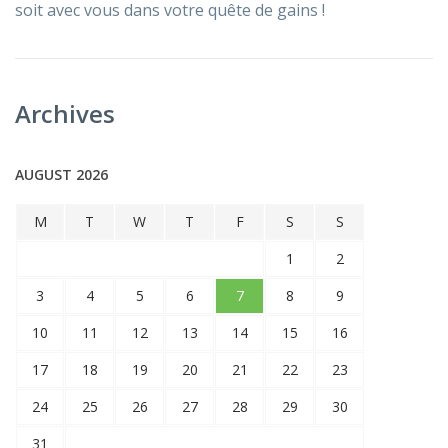
soit avec vous dans votre quête de gains !
Archives
AUGUST 2026
M
T
W
T
F
S
S
1
2
3
4
5
6
7
8
9
10
11
12
13
14
15
16
17
18
19
20
21
22
23
24
25
26
27
28
29
30
31