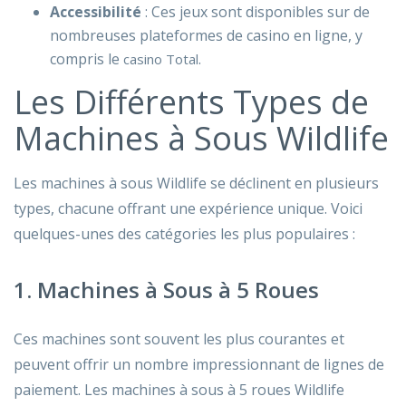
Accessibilité
: Ces jeux sont disponibles sur de
nombreuses plateformes de casino en ligne, y
compris le
.
casino Total
Les Différents Types de
Machines à Sous Wildlife
Les machines à sous Wildlife se déclinent en plusieurs
types, chacune offrant une expérience unique. Voici
quelques-unes des catégories les plus populaires :
1. Machines à Sous à 5 Roues
Ces machines sont souvent les plus courantes et
peuvent offrir un nombre impressionnant de lignes de
paiement. Les machines à sous à 5 roues Wildlife