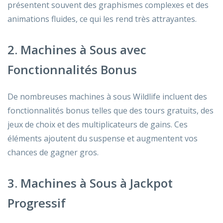
présentent souvent des graphismes complexes et des
animations fluides, ce qui les rend très attrayantes.
2. Machines à Sous avec
Fonctionnalités Bonus
De nombreuses machines à sous Wildlife incluent des
fonctionnalités bonus telles que des tours gratuits, des
jeux de choix et des multiplicateurs de gains. Ces
éléments ajoutent du suspense et augmentent vos
chances de gagner gros.
3. Machines à Sous à Jackpot
Progressif