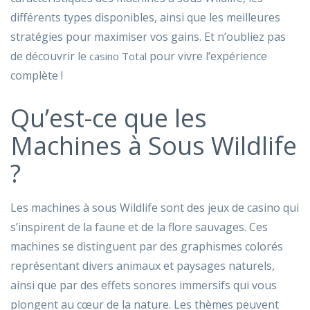
différents types disponibles, ainsi que les meilleures
stratégies pour maximiser vos gains. Et n’oubliez pas
de découvrir le
pour vivre l’expérience
casino Total
complète !
Qu’est-ce que les
Machines à Sous Wildlife
?
Les machines à sous Wildlife sont des jeux de casino qui
s’inspirent de la faune et de la flore sauvages. Ces
machines se distinguent par des graphismes colorés
représentant divers animaux et paysages naturels,
ainsi que par des effets sonores immersifs qui vous
plongent au cœur de la nature. Les thèmes peuvent