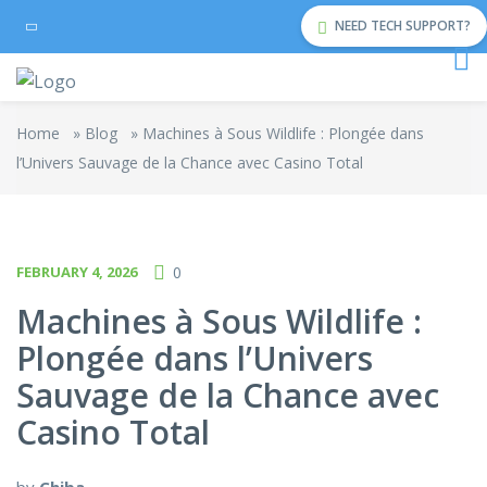
NEED TECH SUPPORT?
Home
»
Blog
»
Machines à Sous Wildlife : Plongée dans
l’Univers Sauvage de la Chance avec Casino Total
FEBRUARY 4, 2026
0
Machines à Sous Wildlife :
Plongée dans l’Univers
Sauvage de la Chance avec
Casino Total
by
Chiba