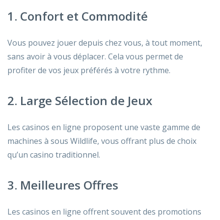
1. Confort et Commodité
Vous pouvez jouer depuis chez vous, à tout moment,
sans avoir à vous déplacer. Cela vous permet de
profiter de vos jeux préférés à votre rythme.
2. Large Sélection de Jeux
Les casinos en ligne proposent une vaste gamme de
machines à sous Wildlife, vous offrant plus de choix
qu’un casino traditionnel.
3. Meilleures Offres
Les casinos en ligne offrent souvent des promotions