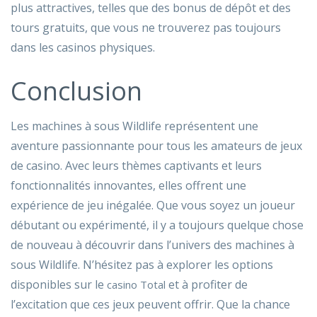
plus attractives, telles que des bonus de dépôt et des
tours gratuits, que vous ne trouverez pas toujours
dans les casinos physiques.
Conclusion
Les machines à sous Wildlife représentent une
aventure passionnante pour tous les amateurs de jeux
de casino. Avec leurs thèmes captivants et leurs
fonctionnalités innovantes, elles offrent une
expérience de jeu inégalée. Que vous soyez un joueur
débutant ou expérimenté, il y a toujours quelque chose
de nouveau à découvrir dans l’univers des machines à
sous Wildlife. N’hésitez pas à explorer les options
disponibles sur le
et à profiter de
casino Total
l’excitation que ces jeux peuvent offrir. Que la chance