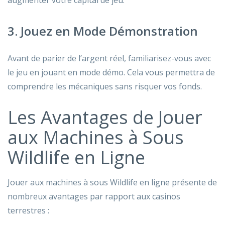
3. Jouez en Mode Démonstration
Avant de parier de l’argent réel, familiarisez-vous avec
le jeu en jouant en mode démo. Cela vous permettra de
comprendre les mécaniques sans risquer vos fonds.
Les Avantages de Jouer
aux Machines à Sous
Wildlife en Ligne
Jouer aux machines à sous Wildlife en ligne présente de
nombreux avantages par rapport aux casinos
terrestres :