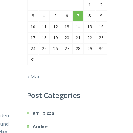
1
2
3
4
5
6
7
8
9
10
11
12
13
14
15
16
17
18
19
20
21
22
23
24
25
26
27
28
29
30
31
« Mar
Post Categories
ami-pizza
nden
 und
Audios
 das