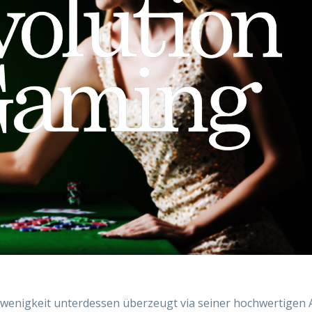
wenigkeit unterdessen überzeugt via seiner hochwertigen 