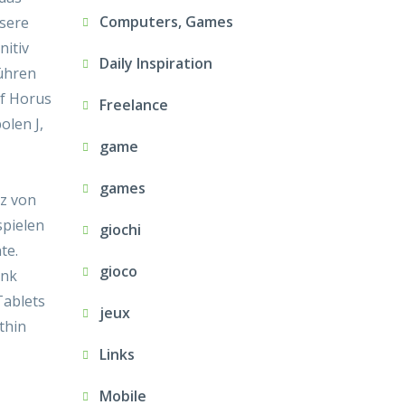
Computers, Games
ssere
nitiv
Daily Inspiration
führen
of Horus
Freelance
olen J,
game
games
tz von
spielen
giochi
te.
gioco
ank
Tablets
jeux
thin
Links
Mobile