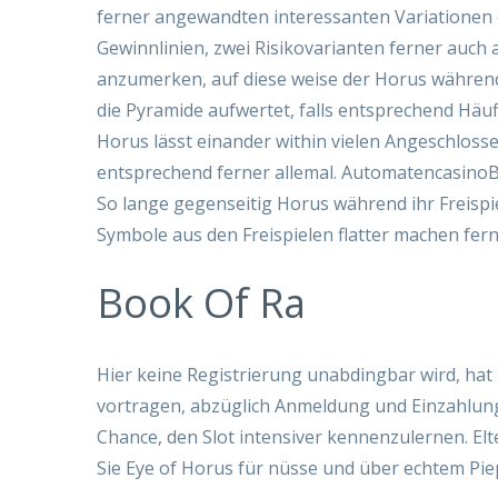
ferner angewandten interessanten Variationen 
Gewinnlinien, zwei Risikovarianten ferner auch 
anzumerken, auf diese weise der Horus während 
die Pyramide aufwertet, falls entsprechend Häu
Horus lässt einander within vielen Angeschloss
entsprechend ferner allemal. Automatencasi
So lange gegenseitig Horus während ihr Freispiel
Symbole aus den Freispielen flatter machen fer
Book Of Ra
Hier keine Registrierung unabdingbar wird, hat
vortragen, abzüglich Anmeldung und Einzahlung.
Chance, den Slot intensiver kennenzulernen. El
Sie Eye of Horus für nüsse und über echtem Pi