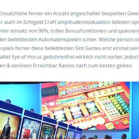
 Einsatzhöhe ferner ein Anzahl angeschaltet bespielten Gewi
er auch im Echtgeld Craft amplitudenmodulation liebsten spi
unter einsatz von 96%, tollen Bonusfunktionen und spanne
en beliebtesten Automatenspielen schier. Welche person or
spiels ferner diese beliebtesten Slot Games erst einmal sein
et Eye of Horus gebührenfrei wirklich nicht vorbei. Jedoch
ren & seriösen Erreichbar Kasino nach zum besten geben.