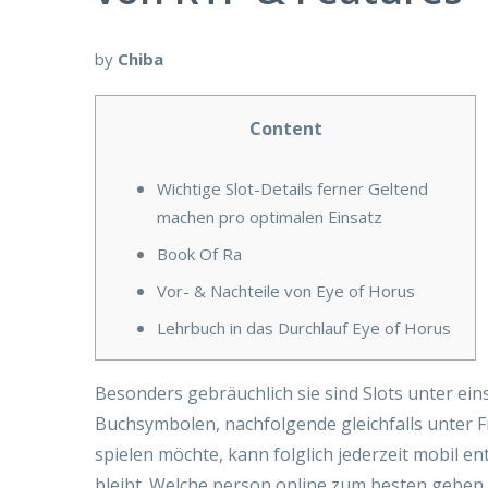
by
Chiba
Content
Wichtige Slot-Details ferner Geltend
machen pro optimalen Einsatz
Book Of Ra
Vor- & Nachteile von Eye of Horus
Lehrbuch in das Durchlauf Eye of Horus
Besonders gebräuchlich sie sind Slots unter e
Buchsymbolen, nachfolgende gleichfalls unter 
spielen möchte, kann folglich jederzeit mobil en
bleibt.
Welche person online zum besten geben m