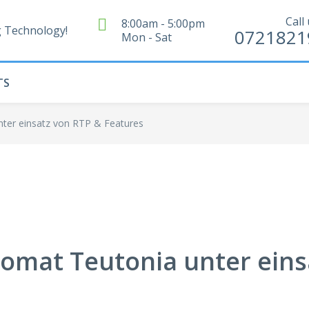
Call
8:00am - 5:00pm
g Technology!
0721821
Mon - Sat
TS
nter einsatz von RTP & Features
tomat Teutonia unter eins