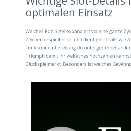
Wichtige Slot-Detail
optimalen Einsatz
Welches Roh Sigel expandiert via eine ganze Zyl
Zeichen erspielter sei und dient gleichfalls w
Funktionen übereilung du untergeordnet andere 
Triumph damit ihr vielfaches hochzählen kannst. 
Glückspielmarkt. Besonders ist welches Gewinnpo