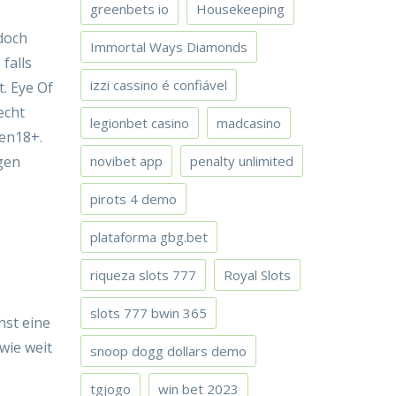
greenbets io
Housekeeping
edoch
Immortal Ways Diamonds
falls
izzi cassino é confiável
. Eye Of
echt
legionbet casino
madcasino
en18+.
novibet app
penalty unlimited
igen
pirots 4 demo
plataforma gbg.bet
riqueza slots 777
Royal Slots
slots 777 bwin 365
hst eine
wie weit
snoop dogg dollars demo
tgjogo
win bet 2023