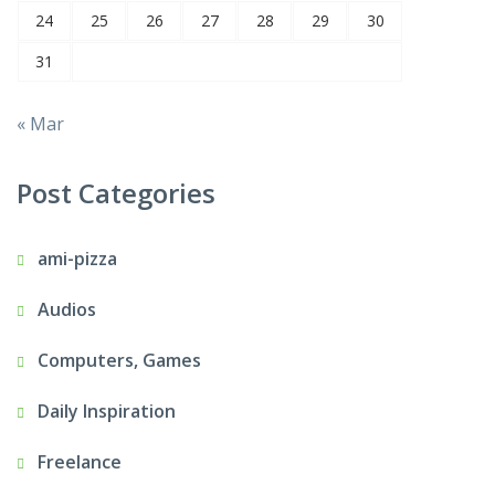
24
25
26
27
28
29
30
31
« Mar
Post Categories
ami-pizza
Audios
Computers, Games
Daily Inspiration
Freelance