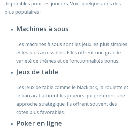
disponibles pour les joueurs. Voici quelques-uns des
plus populaires :
Machines à sous
Les machines à sous sont les jeux les plus simples
et les plus accessibles. Elles offrent une grande
variété de thèmes et de fonctionnalités bonus.
Jeux de table
Les jeux de table comme le blackjack, la roulette et
le baccarat attirent les joueurs qui préfèrent une
approche stratégique. Ils offrent souvent des
cotes plus favorables.
Poker en ligne