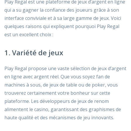
Play Regal est une plateforme de jeux d’argent en ligne
qui a su gagner la confiance des joueurs grâce à son
interface conviviale et à sa large gamme de jeux. Voici
quelques raisons qui expliquent pourquoi Play Regal
est un excellent choix :
1. Variété de jeux
Play Regal propose une vaste sélection de jeux d’argent
en ligne avec argent réel. Que vous soyez fan de
machines à sous, de jeux de table ou de poker, vous
trouverez certainement votre bonheur sur cette
plateforme. Les développeurs de jeux de renom
alimentent le casino, garantissant des graphismes de
haute qualité et des mécanismes de jeu innovants.