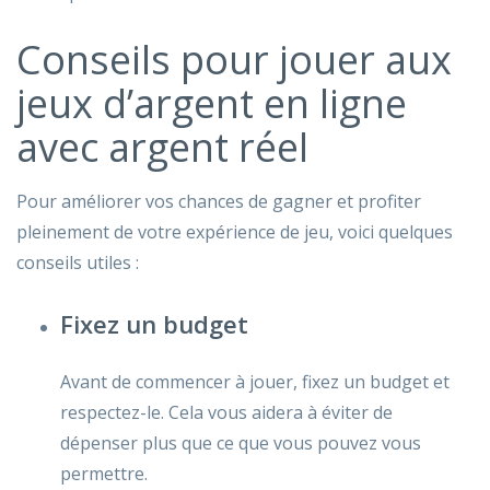
Conseils pour jouer aux
jeux d’argent en ligne
avec argent réel
Pour améliorer vos chances de gagner et profiter
pleinement de votre expérience de jeu, voici quelques
conseils utiles :
Fixez un budget
Avant de commencer à jouer, fixez un budget et
respectez-le. Cela vous aidera à éviter de
dépenser plus que ce que vous pouvez vous
permettre.