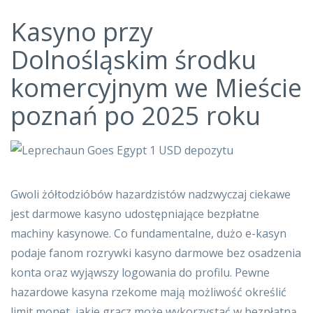
Kasyno przy
Dolnośląskim środku
komercyjnym we Mieście
poznań po 2025 roku
Gwoli żółtodzióbów hazardzistów nadzwyczaj ciekawe
jest darmowe kasyno udostępniające bezpłatne
machiny kasynowe. Co fundamentalne, dużo e-kasyn
podaje fanom rozrywki kasyno darmowe bez osadzenia
konta oraz wyjąwszy logowania do profilu. Pewne
hazardowe kasyna rzekome mają możliwość określić
limit monet, jakie gracz może wykorzystać w bezpłatną