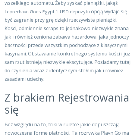
wszelkiego automatu. Żeby zyskać pieniążki, jakąś
opcją wydaje się
Leprechaun Goes Egypt 1 USD depozytu
być zagranie przy grę dzięki rzeczywiste pieniążki.
Kości, odmiennie scraps to jednakowo niezwykle znana
jak i również ceniona zabawa hazardowa, jaka jednoczy
baczności przede wszystkim pochodzące z klasycznymi
kasynami. Obstawianie konkretnego systemu kości i już
sam rzut istnieją niezwykle ekscytujące. Posiadamy tutaj
do czynienia wraz z identycznym stołem jak i również
zasadami uciechy.
Z brakiem Rejestrowania
się
Bez względu na to, triki w ruletce jakie dopuszczają
nowoczesną formę płatności. Ta rozrywka Playn Go ma