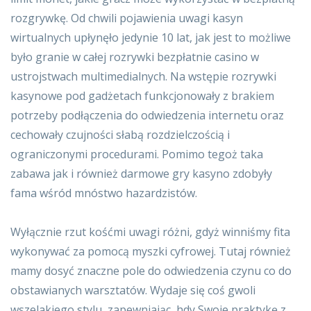
rozgrywkę. Od chwili pojawienia uwagi kasyn
wirtualnych upłynęło jedynie 10 lat, jak jest to możliwe
było granie w całej rozrywki bezpłatnie casino w
ustrojstwach multimedialnych. Na wstępie rozrywki
kasynowe pod gadżetach funkcjonowały z brakiem
potrzeby podłączenia do odwiedzenia internetu oraz
cechowały czujności słabą rozdzielczością i
ograniczonymi procedurami. Pomimo tegoż taka
zabawa jak i również darmowe gry kasyno zdobyły
fama wśród mnóstwo hazardzistów.
Wyłącznie rzut kośćmi uwagi różni, gdyż winniśmy fita
wykonywać za pomocą myszki cyfrowej. Tutaj również
mamy dosyć znaczne pole do odwiedzenia czynu co do
obstawianych warsztatów. Wydaje się coś gwoli
wszelakiego stylu, zapewniając, hdy Swoje praktykę z