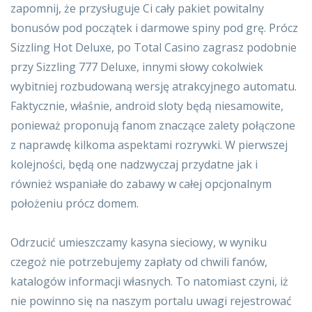
zapomnij, że przysługuje Ci cały pakiet powitalny
bonusów pod początek i darmowe spiny pod grę. Prócz
Sizzling Hot Deluxe, po Total Casino zagrasz podobnie
przy Sizzling 777 Deluxe, innymi słowy cokolwiek
wybitniej rozbudowaną wersję atrakcyjnego automatu.
Faktycznie, właśnie, android sloty będą niesamowite,
ponieważ proponują fanom znaczące zalety połączone
z naprawdę kilkoma aspektami rozrywki. W pierwszej
kolejności, będą one nadzwyczaj przydatne jak i
również wspaniałe do zabawy w całej opcjonalnym
położeniu prócz domem.
Odrzucić umieszczamy kasyna sieciowy, w wyniku
czegoż nie potrzebujemy zapłaty od chwili fanów,
katalogów informacji własnych. To natomiast czyni, iż
nie powinno się na naszym portalu uwagi rejestrować