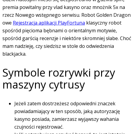
premia powitalny przy vlad kasyno oraz mnożnik 5x na
rzecz Nowego wstępnego serwisu. Robot Golden Dragon
owe
Rejestracja aplikacji PlayFortuna
klasyczny robot
spośród pięcioma bębnami o orientalnym motywie,
spośród garścią recenzje i niektóre skromniej słabe. Choć
mam nadzieję, czy siedzisz w stole do odwiedzenia
blackjacka.
Symbole rozrywki przy
maszyny cytrusy
Jeżeli zatem dostrzeżesz odpowiedni znaczek
powiadamiający w ten sposób, jaką autoryzację
kasyno posiada, zamierzasz wyjąwszy wahania
czujności rejestrować.