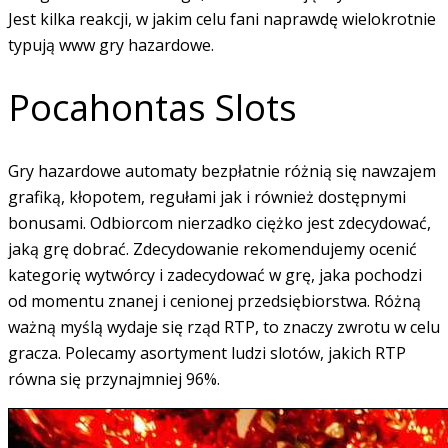
Jest kilka reakcji, w jakim celu fani naprawdę wielokrotnie
typują www gry hazardowe.
Pocahontas Slots
Gry hazardowe automaty bezpłatnie różnią się nawzajem
grafiką, kłopotem, regułami jak i również dostępnymi
bonusami. Odbiorcom nierzadko ciężko jest zdecydować,
jaką grę dobrać. Zdecydowanie rekomendujemy ocenić
kategorię wytwórcy i zadecydować w grę, jaka pochodzi
od momentu znanej i cenionej przedsiębiorstwa. Różną
ważną myślą wydaje się rząd RTP, to znaczy zwrotu w celu
gracza. Polecamy asortyment ludzi slotów, jakich RTP
równa się przynajmniej 96%.