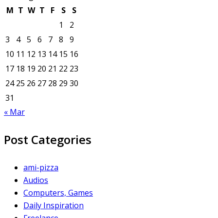
M
T
W
T
F
S
S
1
2
3
4
5
6
7
8
9
10
11
12
13
14
15
16
17
18
19
20
21
22
23
24
25
26
27
28
29
30
31
« Mar
Post Categories
ami-pizza
Audios
Computers, Games
Daily Inspiration