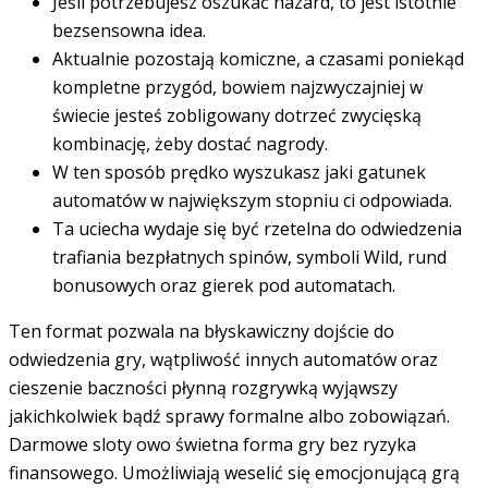
Jeśli potrzebujesz oszukać hazard, to jest istotnie
bezsensowna idea.
Aktualnie pozostają komiczne, a czasami poniekąd
kompletne przygód, bowiem najzwyczajniej w
świecie jesteś zobligowany dotrzeć zwycięską
kombinację, żeby dostać nagrody.
W ten sposób prędko wyszukasz jaki gatunek
automatów w największym stopniu ci odpowiada.
Ta uciecha wydaje się być rzetelna do odwiedzenia
trafiania bezpłatnych spinów, symboli Wild, rund
bonusowych oraz gierek pod automatach.
Ten format pozwala na błyskawiczny dojście do
odwiedzenia gry, wątpliwość innych automatów oraz
cieszenie baczności płynną rozgrywką wyjąwszy
jakichkolwiek bądź sprawy formalne albo zobowiązań.
Darmowe sloty owo świetna forma gry bez ryzyka
finansowego. Umożliwiają weselić się emocjonującą grą