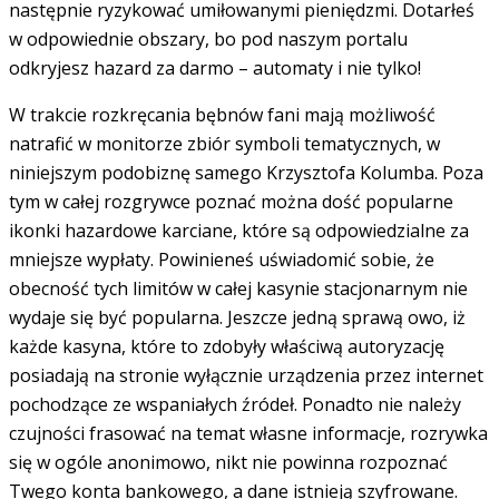
następnie ryzykować umiłowanymi pieniędzmi. Dotarłeś
w odpowiednie obszary, bo pod naszym portalu
odkryjesz hazard za darmo – automaty i nie tylko!
W trakcie rozkręcania bębnów fani mają możliwość
natrafić w monitorze zbiór symboli tematycznych, w
niniejszym podobiznę samego Krzysztofa Kolumba. Poza
tym w całej rozgrywce poznać można dość popularne
ikonki hazardowe karciane, które są odpowiedzialne za
mniejsze wypłaty. Powinieneś uświadomić sobie, że
obecność tych limitów w całej kasynie stacjonarnym nie
wydaje się być popularna. Jeszcze jedną sprawą owo, iż
każde kasyna, które to zdobyły właściwą autoryzację
posiadają na stronie wyłącznie urządzenia przez internet
pochodzące ze wspaniałych źródeł. Ponadto nie należy
czujności frasować na temat własne informacje, rozrywka
się w ogóle anonimowo, nikt nie powinna rozpoznać
Twego konta bankowego, a dane istnieją szyfrowane.