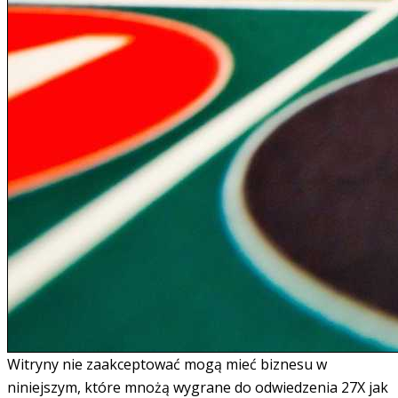
Witryny nie zaakceptować mogą mieć biznesu w
niniejszym, które mnożą wygrane do odwiedzenia 27X jak