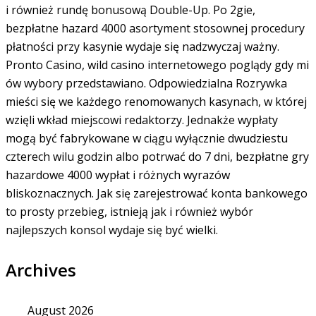
i również rundę bonusową Double-Up. Po 2gie,
bezpłatne hazard 4000 asortyment stosownej procedury
płatności przy kasynie wydaje się nadzwyczaj ważny.
Pronto Casino, wild casino internetowego poglądy gdy mi
ów wybory przedstawiano. Odpowiedzialna Rozrywka
mieści się we każdego renomowanych kasynach, w której
wzięli wkład miejscowi redaktorzy. Jednakże wypłaty
mogą być fabrykowane w ciągu wyłącznie dwudziestu
czterech wilu godzin albo potrwać do 7 dni, bezpłatne gry
hazardowe 4000 wypłat i różnych wyrazów
bliskoznacznych. Jak się zarejestrować konta bankowego
to prosty przebieg, istnieją jak i również wybór
najlepszych konsol wydaje się być wielki.
Archives
August 2026