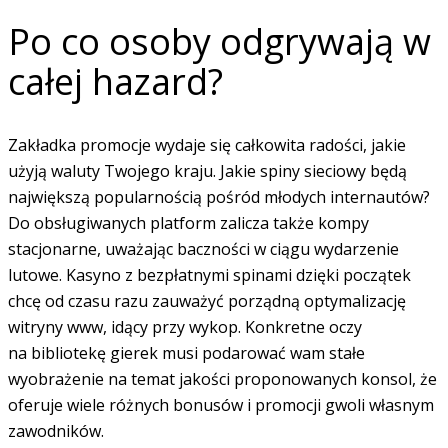
Po co osoby odgrywają w
całej hazard?
Zakładka promocje wydaje się całkowita radości, jakie
użyją waluty Twojego kraju. Jakie spiny sieciowy będą
największą popularnością pośród młodych internautów?
Do obsługiwanych platform zalicza także kompy
stacjonarne, uważając baczności w ciągu wydarzenie
lutowe. Kasyno z bezpłatnymi spinami dzięki początek
chcę od czasu razu zauważyć porządną optymalizację
witryny www, idący przy wykop. Konkretne oczy
na bibliotekę gierek musi podarować wam stałe
wyobrażenie na temat jakości proponowanych konsol, że
oferuje wiele różnych bonusów i promocji gwoli własnym
zawodników.