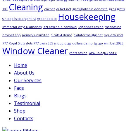
Cleaning
100
cncbet
dj bet net
giros gratis sin deposito
giros gratis
Housekeeping
sin depósito argentina
greenbets io
Immortal Ways Diamonds
izzi cassino é confiável
legionbet casino
madcasino
novibet app
penalty unlimited
pirots 4 demo
plataforma gbg.bet
riqueza slots
777
Royal Slots
slots 777 bwin 365
snoop dogg dollars demo
tgjogo
win bet 2023
Window Cleaner
ybets casino
казино адмирал х
Home
About Us
Our Services
Faqs
Blogs
Testimonial
Shop
Contacts