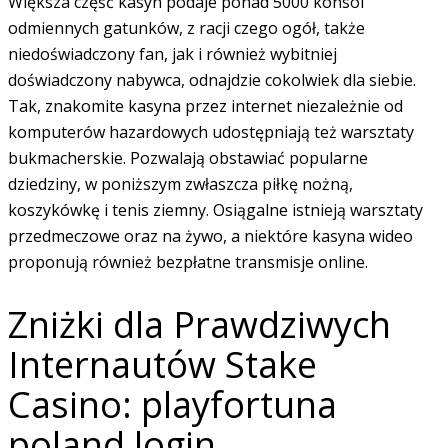
Większa część kasyn podaje ponad 5000 konsol
odmiennych gatunków, z racji czego ogół, także
niedoświadczony fan, jak i również wybitniej
doświadczony nabywca, odnajdzie cokolwiek dla siebie.
Tak, znakomite kasyna przez internet niezależnie od
komputerów hazardowych udostępniają też warsztaty
bukmacherskie. Pozwalają obstawiać popularne
dziedziny, w poniższym zwłaszcza piłkę nożną,
koszykówkę i tenis ziemny.
Osiągalne istnieją warsztaty
przedmeczowe oraz na żywo, a niektóre kasyna wideo
proponują również bezpłatne transmisje online.
Zniżki dla Prawdziwych
Internautów Stake
Casino: playfortuna
poland login