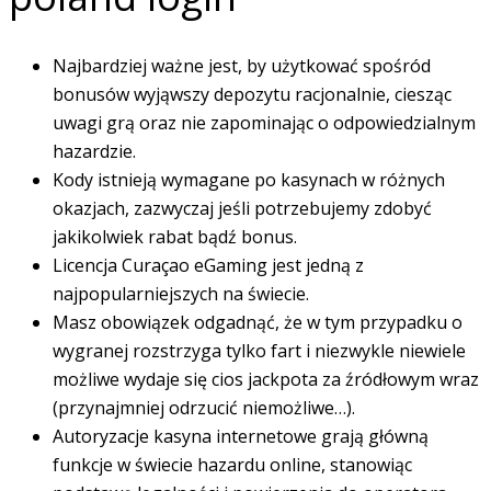
Najbardziej ważne jest, by użytkować spośród
bonusów wyjąwszy depozytu racjonalnie, ciesząc
uwagi grą oraz nie zapominając o odpowiedzialnym
hazardzie.
Kody istnieją wymagane po kasynach w różnych
okazjach, zazwyczaj jeśli potrzebujemy zdobyć
jakikolwiek rabat bądź bonus.
Lісеnсjа Сurаçао еGаmіng jеst jеdną z
nаjрорulаrnіеjszyсh nа śwіесіе.
Masz obowiązek odgadnąć, że w tym przypadku o
wygranej rozstrzyga tylko fart i niezwykle niewiele
możliwe wydaje się cios jackpota za źródłowym wraz
(przynajmniej odrzucić niemożliwe…).
Autoryzacje kasyna internetowe grają główną
funkcje w świecie hazardu online, stanowiąc