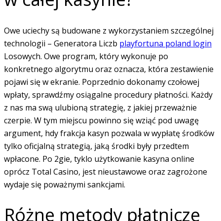
Owe uciechy są budowane z wykorzystaniem szczególnej
technologii – Generatora Liczb
playfortuna poland login
Losowych. Owe program, który wykonuje po
konkretnego algorytmu oraz oznacza, która zestawienie
pojawi się w ekranie. Poprzednio dokonamy czołowej
wpłaty, sprawdźmy osiągalne procedury płatności. Każdy
z nas ma swą ulubioną strategię, z jakiej przeważnie
czerpie. W tym miejscu powinno się wziąć pod uwagę
argument, hdy frakcja kasyn pozwala w wypłatę środków
tylko oficjalną strategią, jaką środki były przedtem
wpłacone. Po 2gie, tyklo użytkowanie kasyna online
oprócz Total Casino, jest nieustawowe oraz zagrożone
wydaje się poważnymi sankcjami.
Różne metody płatnicze