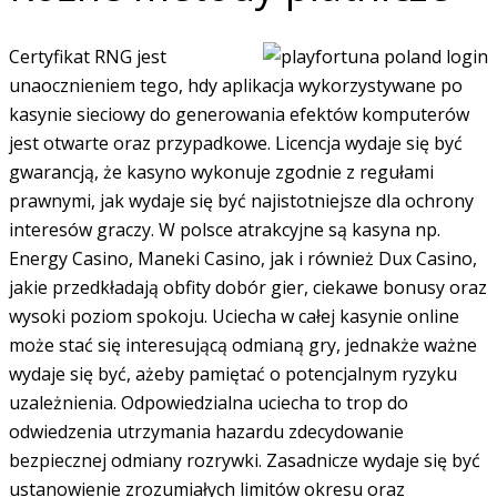
Certyfikat RNG jest
unaocznieniem tego, hdy aplikacja wykorzystywane po
kasynie sieciowy do generowania efektów komputerów
jest otwarte oraz przypadkowe. Licencja wydaje się być
gwarancją, że kasyno wykonuje zgodnie z regułami
prawnymi, jak wydaje się być najistotniejsze dla ochrony
interesów graczy. W polsce atrakcyjne są kasyna np.
Energy Casino, Maneki Casino, jak i również Dux Casino,
jakie przedkładają obfity dobór gier, ciekawe bonusy oraz
wysoki poziom spokoju. Uciecha w całej kasynie online
może stać się interesującą odmianą gry, jednakże ważne
wydaje się być, ażeby pamiętać o potencjalnym ryzyku
uzależnienia. Odpowiedzialna uciecha to trop do
odwiedzenia utrzymania hazardu zdecydowanie
bezpiecznej odmiany rozrywki. Zasadnicze wydaje się być
ustanowienie zrozumiałych limitów okresu oraz