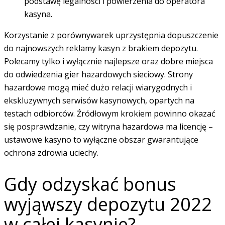
podstawę legalności i powierzenia do operatora
kasyna.
Korzystanie z porównywarek uprzystępnia dopuszczenie
do najnowszych reklamy kasyn z brakiem depozytu.
Polecamy tylko i wyłącznie najlepsze oraz dobre miejsca
do odwiedzenia gier hazardowych sieciowy. Strony
hazardowe mogą mieć dużo relacji wiarygodnych i
ekskluzywnych serwisów kasynowych, opartych na
testach odbiorców. Źródłowym krokiem powinno okazać
się posprawdzanie, czy witryna hazardowa ma licencję –
ustawowe kasyno to wyłączne obszar gwarantujące
ochrona zdrowia uciechy.
Gdy odzyskać bonus
wyjąwszy depozytu 2022
w całej kasynie?