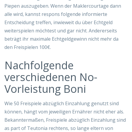
Piepen auszugeben. Wenn der Maklercourtage dann
alle wird, kannst respons folgende informierte
Entscheidung treffen, inwieweit du über Echtgeld
weiterspielen möchtest und gar nicht. Andererseits
beträgt ihr maximale Echtgeldgewinn nicht mehr da
den Freispielen 100€.
Nachfolgende
verschiedenen No-
Vorleistung Boni
Wie 50 Freispiele abzüglich Einzahlung genutzt sind
können, hängt vom jeweiligen Ernährer nicht eher als.
Bekanntermaßen, Freispiele abzüglich Einzahlung sind
as part of Teutonia rechtens, so lange eltern von