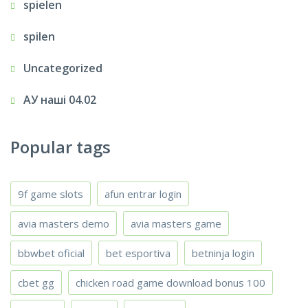
spielen
spilen
Uncategorized
АУ наші 04.02
Popular tags
9f game slots
afun entrar login
avia masters demo
avia masters game
bbwbet oficial
bet esportiva
betninja login
cbet gg
chicken road game download bonus 100