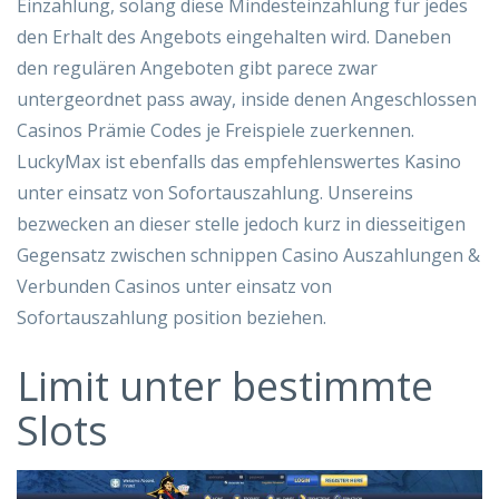
Einzahlung, solang diese Mindesteinzahlung für jedes
den Erhalt des Angebots eingehalten wird. Daneben
den regulären Angeboten gibt parece zwar
untergeordnet pass away, inside denen Angeschlossen
Casinos Prämie Codes je Freispiele zuerkennen.
LuckyMax ist ebenfalls das empfehlenswertes Kasino
unter einsatz von Sofortauszahlung. Unsereins
bezwecken an dieser stelle jedoch kurz in diesseitigen
Gegensatz zwischen schnippen Casino Auszahlungen &
Verbunden Casinos unter einsatz von
Sofortauszahlung position beziehen.
Limit unter bestimmte
Slots