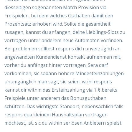
diesseitigen sogenannten Match Provision via
Freispielen, bei dem welches Guthaben damit den
Prozentsatz erhoben wird. Sollte die gesamtheit
zusagen, kannst du anfangen, deine Lieblings-Slots zu
vortragen unter anderem neue Automaten vorfinden.
Bei problemen solltest respons dich unverzüglich an
angewandten Kundendienst kontakt aufnehmen mit,
vorher du anfängst hinter vortragen. Sera darf
vorkommen, sic sodann höhere Mindesteinzahlungen
unumgänglich man sagt, sie seien, wohl respons
kannst dir within das Ersteinzahlung via 1 € bereits
Freispiele unter anderem das Bonusguthaben
schützen. Das wichtigste Standort, nebensächlich falls
respons qua kleinem Haushaltsplan vortragen
möchtest, ist, sic du within seriösen Anbietern spielst.