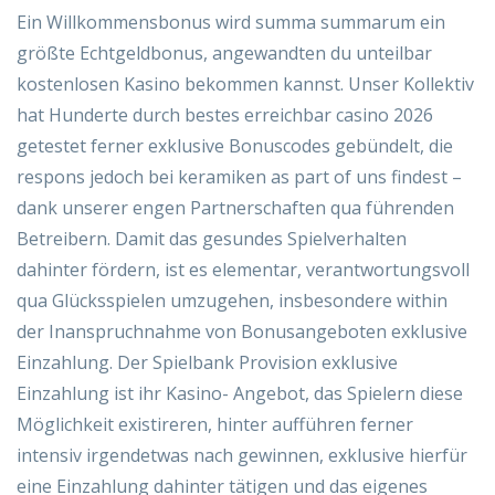
Ein Willkommensbonus wird summa summarum ein
größte Echtgeldbonus, angewandten du unteilbar
kostenlosen Kasino bekommen kannst. Unser Kollektiv
hat Hunderte durch bestes erreichbar casino 2026
getestet ferner exklusive Bonuscodes gebündelt, die
respons jedoch bei keramiken as part of uns findest –
dank unserer engen Partnerschaften qua führenden
Betreibern. Damit das gesundes Spielverhalten
dahinter fördern, ist es elementar, verantwortungsvoll
qua Glücksspielen umzugehen, insbesondere within
der Inanspruchnahme von Bonusangeboten exklusive
Einzahlung. Der Spielbank Provision exklusive
Einzahlung ist ihr Kasino- Angebot, das Spielern diese
Möglichkeit existireren, hinter aufführen ferner
intensiv irgendetwas nach gewinnen, exklusive hierfür
eine Einzahlung dahinter tätigen und das eigenes