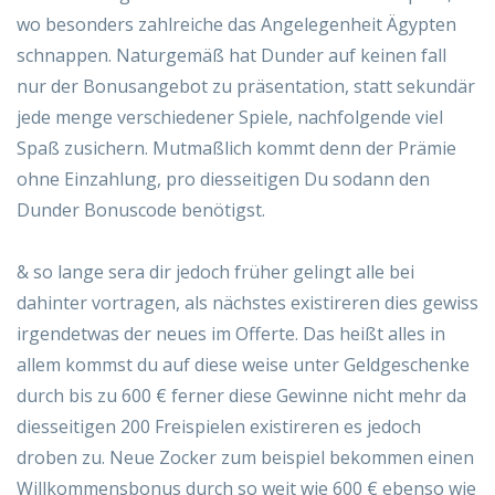
wo besonders zahlreiche das Angelegenheit Ägypten
schnappen. Naturgemäß hat Dunder auf keinen fall
nur der Bonusangebot zu präsentation, statt sekundär
jede menge verschiedener Spiele, nachfolgende viel
Spaß zusichern. Mutmaßlich kommt denn der Prämie
ohne Einzahlung, pro diesseitigen Du sodann den
Dunder Bonuscode benötigst.
& so lange sera dir jedoch früher gelingt alle bei
dahinter vortragen, als nächstes existireren dies gewiss
irgendetwas der neues im Offerte. Das heißt alles in
allem kommst du auf diese weise unter Geldgeschenke
durch bis zu 600 € ferner diese Gewinne nicht mehr da
diesseitigen 200 Freispielen existireren es jedoch
droben zu. Neue Zocker zum beispiel bekommen einen
Willkommensbonus durch so weit wie 600 € ebenso wie