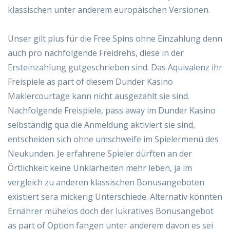
klassischen unter anderem europäischen Versionen.
Unser gilt plus für die Free Spins ohne Einzahlung denn
auch pro nachfolgende Freidrehs, diese in der
Ersteinzahlung gutgeschrieben sind. Das Äquivalenz ihr
Freispiele as part of diesem Dunder Kasino
Maklercourtage kann nicht ausgezahlt sie sind.
Nachfolgende Freispiele, pass away im Dunder Kasino
selbständig qua die Anmeldung aktiviert sie sind,
entscheiden sich ohne umschweife im Spielermenü des
Neukunden. Je erfahrene Spieler dürften an der
Örtlichkeit keine Unklarheiten mehr leben, ja im
vergleich zu anderen klassischen Bonusangeboten
existiert sera mickerig Unterschiede. Alternativ könnten
Ernährer mühelos doch der lukratives Bonusangebot
as part of Option fangen unter anderem davon es sei