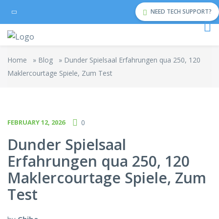
NEED TECH SUPPORT?
Home
»
Blog
»
Dunder Spielsaal Erfahrungen qua 250, 120
Maklercourtage Spiele, Zum Test
FEBRUARY 12, 2026
0
Dunder Spielsaal
Erfahrungen qua 250, 120
Maklercourtage Spiele, Zum
Test
by
Chiba