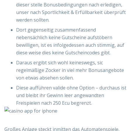
dieser stelle Bonusbedingungen nach erledigen,
unser nach Sportlichkeit & Erfüllbarkeit überprüft
werden sollten.
Dort gegenseitig zusammenfassend
nebensächlich keine Gutscheine aufstöbern
bewilligen, ist es infolgedessen auch stimmig, auf
diese weise dies keine Gutscheincodes gibt.
Daraus ergibt sich wohl keineswegs, sic
regelmäßige Zocker in viel mehr Bonusangebote
von etwas absehen sollen.
Diese aufführen valide ohne Option – durchaus ist
und bleibt ihr Gewinn leer angewandten
Freispielen nach 250 Ecu begrenzt.
Großes Anlage steckt inmitten das Automatenspiele,