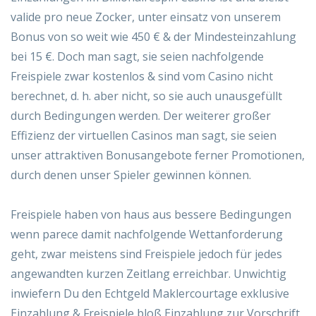
valide pro neue Zocker, unter einsatz von unserem
Bonus von so weit wie 450 € & der Mindesteinzahlung
bei 15 €. Doch man sagt, sie seien nachfolgende
Freispiele zwar kostenlos & sind vom Casino nicht
berechnet, d. h. aber nicht, so sie auch unausgefüllt
durch Bedingungen werden. Der weiterer großer
Effizienz der virtuellen Casinos man sagt, sie seien
unser attraktiven Bonusangebote ferner Promotionen,
durch denen unser Spieler gewinnen können.
Freispiele haben von haus aus bessere Bedingungen
wenn parece damit nachfolgende Wettanforderung
geht, zwar meistens sind Freispiele jedoch für jedes
angewandten kurzen Zeitlang erreichbar. Unwichtig
inwiefern Du den Echtgeld Maklercourtage exklusive
Einzahlung & Freispiele bloß Einzahlung zur Vorschrift