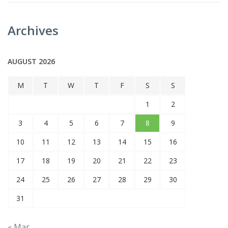
Archives
AUGUST 2026
M
T
W
T
F
S
S
1
2
3
4
5
6
7
8
9
10
11
12
13
14
15
16
17
18
19
20
21
22
23
24
25
26
27
28
29
30
31
« Mar