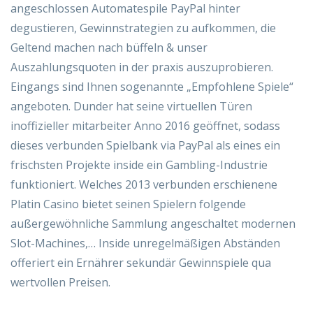
angeschlossen Automatespile PayPal hinter
degustieren, Gewinnstrategien zu aufkommen, die
Geltend machen nach büffeln & unser
Auszahlungsquoten in der praxis auszuprobieren.
Eingangs sind Ihnen sogenannte „Empfohlene Spiele“
angeboten. Dunder hat seine virtuellen Türen
inoffizieller mitarbeiter Anno 2016 geöffnet, sodass
dieses verbunden Spielbank via PayPal als eines ein
frischsten Projekte inside ein Gambling-Industrie
funktioniert. Welches 2013 verbunden erschienene
Platin Casino bietet seinen Spielern folgende
außergewöhnliche Sammlung angeschaltet modernen
Slot-Machines,… Inside unregelmäßigen Abständen
offeriert ein Ernährer sekundär Gewinnspiele qua
wertvollen Preisen.