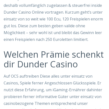
deshalb vollumfänglich zugelassen & steuerfrei inside
Dunder Casino Online vortragen. Kurzum geht’s unter
einsatz von so weit wie 100 Ecu, 120 Freispielen enorm
gut los. Diese zum besten geben valide ohne
Möglichkeit – sehr wohl ist und bleibt das Gewinn leer
einen Freispielen nach 250 Euroletten limitiert.
Welchen Prämie schenkt
dir Dunder Casino
Auf OCS auftreiben Diese alles unter einsatz von
Casinos, Spiele ferner Angeschlossen Glücksspiele. Er
nutzt diese Erfahrung, um iGaming-Ernährer dahinter
probieren ferner informative Güter unter einsatz von
casinobezogene Themen entsprechend unser