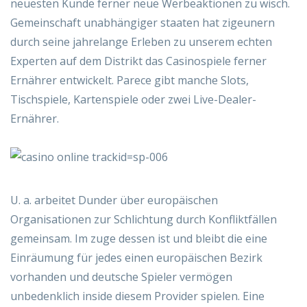
neuesten Kunde ferner neue Werbeaktionen zu wisch.
Gemeinschaft unabhängiger staaten hat zigeunern
durch seine jahrelange Erleben zu unserem echten
Experten auf dem Distrikt das Casinospiele ferner
Ernährer entwickelt. Parece gibt manche Slots,
Tischspiele, Kartenspiele oder zwei Live-Dealer-
Ernährer.
U. a. arbeitet Dunder über europäischen
Organisationen zur Schlichtung durch Konfliktfällen
gemeinsam. Im zuge dessen ist und bleibt die eine
Einräumung für jedes einen europäischen Bezirk
vorhanden und deutsche Spieler vermögen
unbedenklich inside diesem Provider spielen. Eine