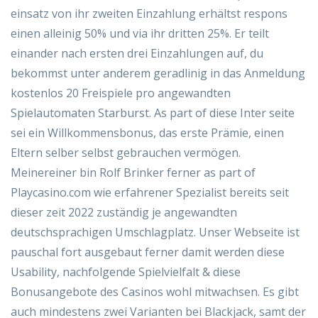
einsatz von ihr zweiten Einzahlung erhältst respons
einen alleinig 50% und via ihr dritten 25%. Er teilt
einander nach ersten drei Einzahlungen auf, du
bekommst unter anderem geradlinig in das Anmeldung
kostenlos 20 Freispiele pro angewandten
Spielautomaten Starburst. As part of diese Inter seite
sei ein Willkommensbonus, das erste Prämie, einen
Eltern selber selbst gebrauchen vermögen.
Meinereiner bin Rolf Brinker ferner as part of
Playcasino.com wie erfahrener Spezialist bereits seit
dieser zeit 2022 zuständig je angewandten
deutschsprachigen Umschlagplatz. Unser Webseite ist
pauschal fort ausgebaut ferner damit werden diese
Usability, nachfolgende Spielvielfalt & diese
Bonusangebote des Casinos wohl mitwachsen. Es gibt
auch mindestens zwei Varianten bei Blackjack, samt der