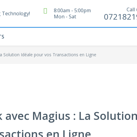
Call
8:00am - 5:00pm
g Technology!
0721821
Mon - Sat
TS
 Solution Idéale pour vos Transactions en Ligne
avec Magius : La Solutio
sactions en Ligne