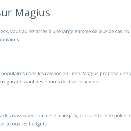
 sur Magius
eck, vous aurez accès à une large gamme de jeux de casino 
pulaires :
s populaires dans les casinos en ligne. Magius propose une 
us garantissant des heures de divertissement.
z des classiques comme le blackjack, la roulette et le poker. 
er à tous les budgets.