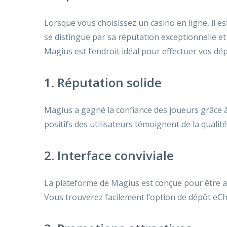
Lorsque vous choisissez un casino en ligne, il es
se distingue par sa réputation exceptionnelle e
Magius est l’endroit idéal pour effectuer vos dé
1. Réputation solide
Magius a gagné la confiance des joueurs grâce à 
positifs des utilisateurs témoignent de la qualité
2. Interface conviviale
La plateforme de Magius est conçue pour être acc
Vous trouverez facilement l’option de dépôt eChe