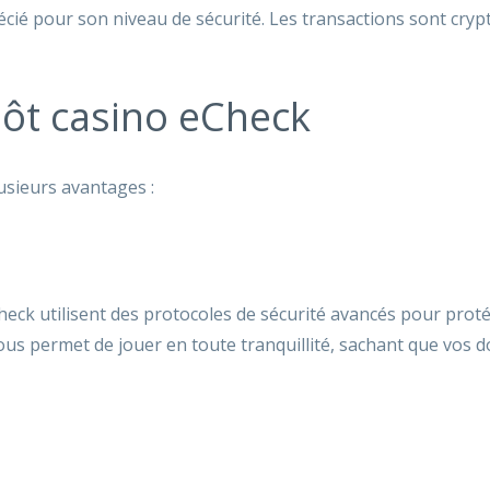
ié pour son niveau de sécurité. Les transactions sont crypt
ôt casino eCheck
sieurs avantages :
Check utilisent des protocoles de sécurité avancés pour prot
vous permet de jouer en toute tranquillité, sachant que vos 