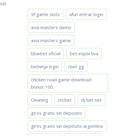
ous
9f game slots
afun entrar login
avia masters demo
avia masters game
bbwbet oficial
bet esportiva
betninja login
cbet gg
chicken road game download
bonus 100
Cleaning
cncbet
dj bet net
giros gratis sin deposito
giros gratis sin depósito argentina