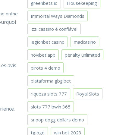
greenbets io
Housekeeping
no online
Immortal Ways Diamonds
pourquoi
izzi cassino é confiável
legionbet casino
madcasino
novibet app
penalty unlimited
Les avis
pirots 4 demo
plataforma gbg.bet
riqueza slots 777
Royal Slots
slots 777 bwin 365
rience.
snoop dogg dollars demo
tgjogo
win bet 2023