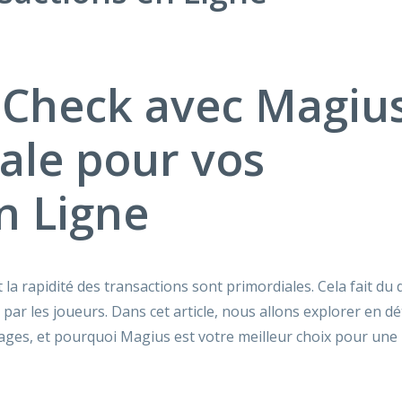
Check avec Magius
éale pour vos
n Ligne
t la rapidité des transactions sont primordiales. Cela fait du
ar les joueurs. Dans cet article, nous allons explorer en dét
ges, et pourquoi Magius est votre meilleur choix pour une