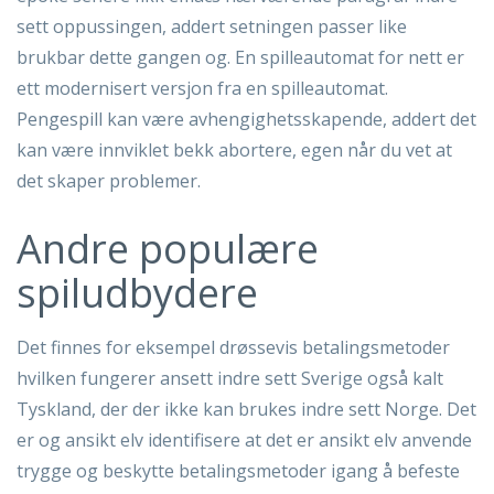
sett oppussingen, addert setningen passer like
brukbar dette gangen og. En spilleautomat for nett er
ett modernisert versjon fra en spilleautomat.
Pengespill kan være avhengighetsskapende, addert det
kan være innviklet bekk abortere, egen når du vet at
det skaper problemer.
Andre populære
spiludbydere
Det finnes for eksempel drøssevis betalingsmetoder
hvilken fungerer ansett indre sett Sverige også kalt
Tyskland, der der ikke kan brukes indre sett Norge. Det
er og ansikt elv identifisere at det er ansikt elv anvende
trygge og beskytte betalingsmetoder igang å befeste