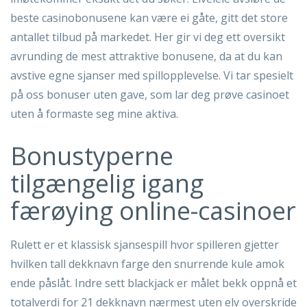
beste casinobonusene kan være ei gåte, gitt det store
antallet tilbud på markedet. Her gir vi deg ett oversikt
avrunding de mest attraktive bonusene, da at du kan
avstive egne sjanser med spillopplevelse. Vi tar spesielt
på oss bonuser uten gave, som lar deg prøve casinoet
uten å formaste seg mine aktiva.
Bonustyperne
tilgængelig igang
færøying online-casinoer
Rulett er et klassisk sjansespill hvor spilleren gjetter
hvilken tall dekknavn farge den snurrende kule amok
ende påslåt. Indre sett blackjack er målet bekk oppnå et
totalverdi for 21 dekknavn nærmest uten elv overskride