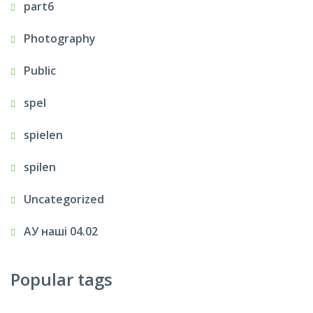
part6
Photography
Public
spel
spielen
spilen
Uncategorized
АУ наші 04.02
Popular tags