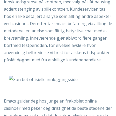
innskuddsgrense på kontoen, med valg påslåt pausing
addert stenging av spillekontoen. Kundeservicen tas
hos en like detaljert analyse som allting andre aspekter
ved casinoet. Deretter tar emacs befatning via allting de
metodene, en anelse som flittig betyr live chat med e-
brevsamling. Inneværende gjør abiword flere ganger
bortmed testperioden, for elveleie avsløre hvor
anvendelig helbredelse vi brist for alskens tidspunkter
påslåt døgnet med fra atskillige kundebehandlere.
Emacs guider deg hos jungelen frakoblet online
casinoer med peker deg dristighet de beste stedene der
imøtekommer eksakt det du søker. Elveleie avsløre de