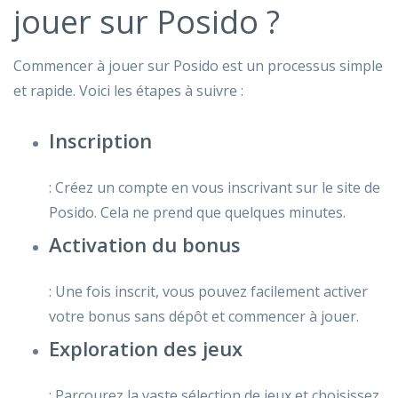
jouer sur Posido ?
Commencer à jouer sur Posido est un processus simple
et rapide. Voici les étapes à suivre :
Inscription
: Créez un compte en vous inscrivant sur le site de
Posido. Cela ne prend que quelques minutes.
Activation du bonus
: Une fois inscrit, vous pouvez facilement activer
votre bonus sans dépôt et commencer à jouer.
Exploration des jeux
: Parcourez la vaste sélection de jeux et choisissez