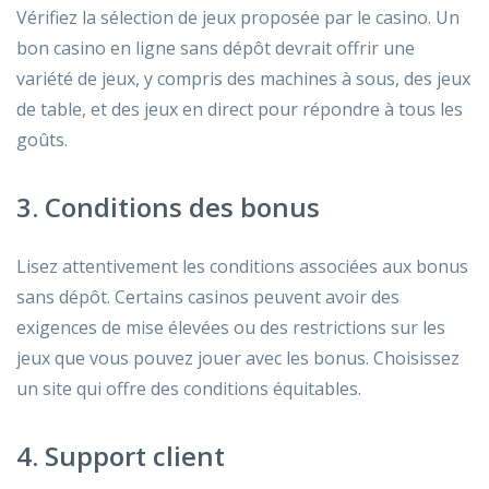
Vérifiez la sélection de jeux proposée par le casino. Un
bon casino en ligne sans dépôt devrait offrir une
variété de jeux, y compris des machines à sous, des jeux
de table, et des jeux en direct pour répondre à tous les
goûts.
3. Conditions des bonus
Lisez attentivement les conditions associées aux bonus
sans dépôt. Certains casinos peuvent avoir des
exigences de mise élevées ou des restrictions sur les
jeux que vous pouvez jouer avec les bonus. Choisissez
un site qui offre des conditions équitables.
4. Support client