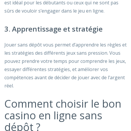
est idéal pour les débutants ou ceux qui ne sont pas
sûrs de vouloir s’engager dans le jeu en ligne.
3. Apprentissage et stratégie
Jouer sans dépôt vous permet d’apprendre les règles et
les stratégies des différents jeux sans pression. Vous
pouvez prendre votre temps pour comprendre les jeux,
essayer différentes stratégies, et améliorer vos
compétences avant de décider de jouer avec de l’argent
réel.
Comment choisir le bon
casino en ligne sans
dépôt ?