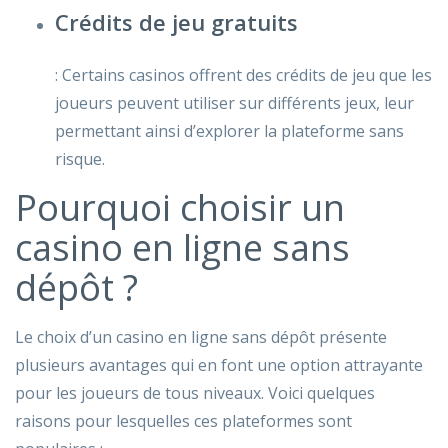
Crédits de jeu gratuits
: Certains casinos offrent des crédits de jeu que les
joueurs peuvent utiliser sur différents jeux, leur
permettant ainsi d’explorer la plateforme sans
risque.
Pourquoi choisir un
casino en ligne sans
dépôt ?
Le choix d’un casino en ligne sans dépôt présente
plusieurs avantages qui en font une option attrayante
pour les joueurs de tous niveaux. Voici quelques
raisons pour lesquelles ces plateformes sont