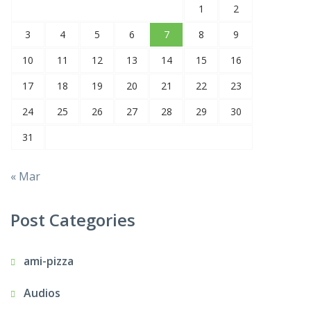
1
2
3
4
5
6
7
8
9
10
11
12
13
14
15
16
17
18
19
20
21
22
23
24
25
26
27
28
29
30
31
« Mar
Post Categories
ami-pizza
Audios