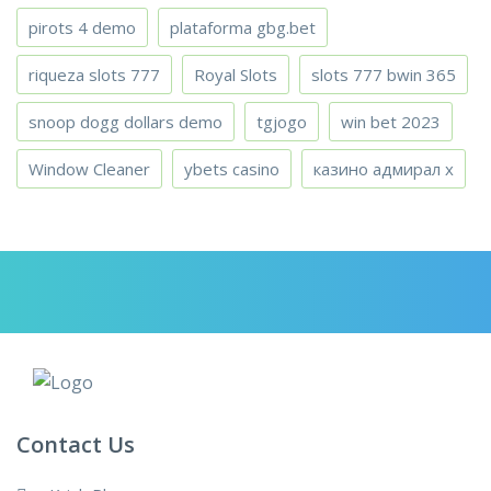
pirots 4 demo
plataforma gbg.bet
riqueza slots 777
Royal Slots
slots 777 bwin 365
snoop dogg dollars demo
tgjogo
win bet 2023
Window Cleaner
ybets casino
казино адмирал х
Contact Us