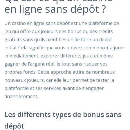
en ligne sans dépôt ?
Un casino en ligne sans dépôt est une plateforme de
jeu qui offre aux joueurs des bonus ou des crédits
gratuits sans qu’ils aient besoin de faire un dépôt
initial. Cela signifie que vous pouvez commencer à jouer
immédiatement, explorer différents jeux, et même
gagner de l’argent réel, le tout sans risquer vos
propres fonds. Cette approche attire de nombreux
nouveaux joueurs, car elle leur permet de tester la
plateforme et ses services avant de s’engager
financièrement.
Les différents types de bonus sans
dépôt