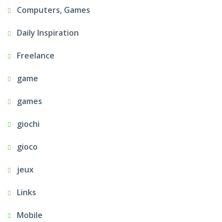
Computers, Games
Daily Inspiration
Freelance
game
games
giochi
gioco
jeux
Links
Mobile