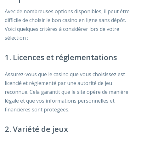
Avec de nombreuses options disponibles, il peut être
difficile de choisir le bon casino en ligne sans dépôt.
Voici quelques critères à considérer lors de votre
sélection :
1. Licences et réglementations
Assurez-vous que le casino que vous choisissez est
licencié et réglementé par une autorité de jeu
reconnue. Cela garantit que le site opère de manière
légale et que vos informations personnelles et
financières sont protégées.
2. Variété de jeux