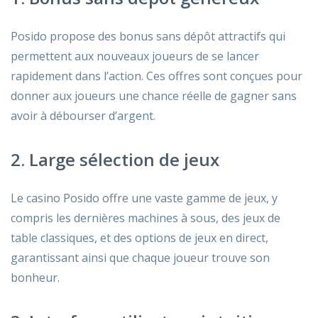
Posido propose des bonus sans dépôt attractifs qui
permettent aux nouveaux joueurs de se lancer
rapidement dans l’action. Ces offres sont conçues pour
donner aux joueurs une chance réelle de gagner sans
avoir à débourser d’argent.
2. Large sélection de jeux
Le casino Posido offre une vaste gamme de jeux, y
compris les dernières machines à sous, des jeux de
table classiques, et des options de jeux en direct,
garantissant ainsi que chaque joueur trouve son
bonheur.