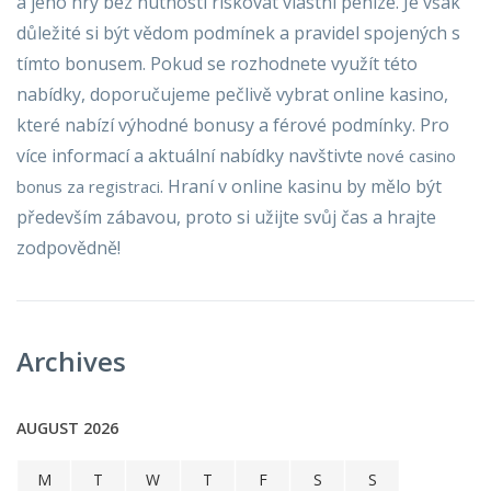
a jeho hry bez nutnosti riskovat vlastní peníze. Je však
důležité si být vědom podmínek a pravidel spojených s
tímto bonusem. Pokud se rozhodnete využít této
nabídky, doporučujeme pečlivě vybrat online kasino,
které nabízí výhodné bonusy a férové podmínky. Pro
více informací a aktuální nabídky navštivte
nové casino
. Hraní v online kasinu by mělo být
bonus za registraci
především zábavou, proto si užijte svůj čas a hrajte
zodpovědně!
Archives
AUGUST 2026
M
T
W
T
F
S
S