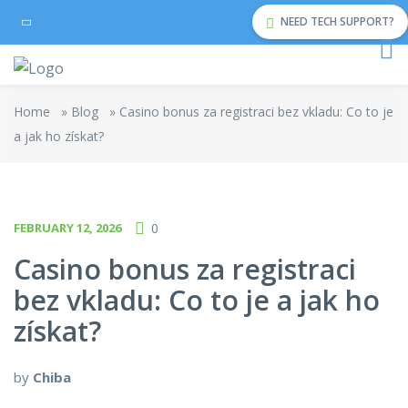
NEED TECH SUPPORT?
Home
»
Blog
»
Casino bonus za registraci bez vkladu: Co to je
a jak ho získat?
FEBRUARY 12, 2026
0
Casino bonus za registraci
bez vkladu: Co to je a jak ho
získat?
by
Chiba