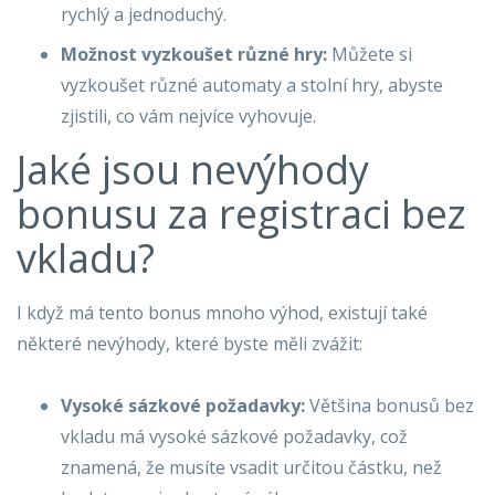
rychlý a jednoduchý.
Možnost vyzkoušet různé hry:
Můžete si
vyzkoušet různé automaty a stolní hry, abyste
zjistili, co vám nejvíce vyhovuje.
Jaké jsou nevýhody
bonusu za registraci bez
vkladu?
I když má tento bonus mnoho výhod, existují také
některé nevýhody, které byste měli zvážit:
Vysoké sázkové požadavky:
Většina bonusů bez
vkladu má vysoké sázkové požadavky, což
znamená, že musíte vsadit určitou částku, než