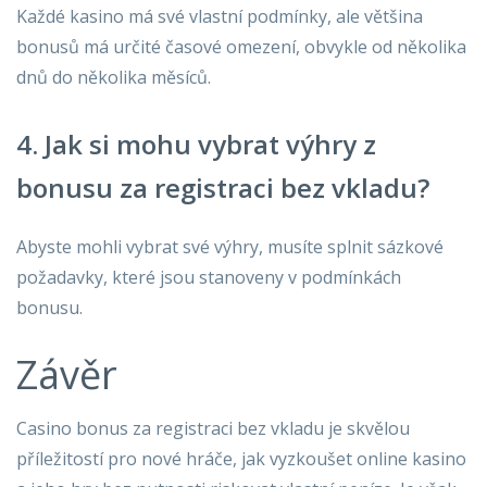
Každé kasino má své vlastní podmínky, ale většina
bonusů má určité časové omezení, obvykle od několika
dnů do několika měsíců.
4. Jak si mohu vybrat výhry z
bonusu za registraci bez vkladu?
Abyste mohli vybrat své výhry, musíte splnit sázkové
požadavky, které jsou stanoveny v podmínkách
bonusu.
Závěr
Casino bonus za registraci bez vkladu je skvělou
příležitostí pro nové hráče, jak vyzkoušet online kasino