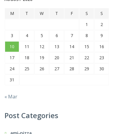
M
T
W
T
F
S
S
1
2
3
4
5
6
7
8
9
10
11
12
13
14
15
16
17
18
19
20
21
22
23
24
25
26
27
28
29
30
31
« Mar
Post Categories
ami-pizza