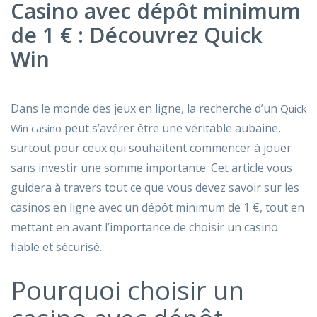
Casino avec dépôt minimum
de 1 € : Découvrez Quick
Win
Dans le monde des jeux en ligne, la recherche d’un
Quick
peut s’avérer être une véritable aubaine,
Win casino
surtout pour ceux qui souhaitent commencer à jouer
sans investir une somme importante. Cet article vous
guidera à travers tout ce que vous devez savoir sur les
casinos en ligne avec un dépôt minimum de 1 €, tout en
mettant en avant l’importance de choisir un casino
fiable et sécurisé.
Pourquoi choisir un