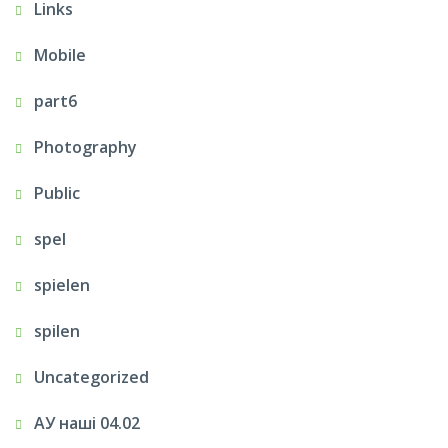
Links
Mobile
part6
Photography
Public
spel
spielen
spilen
Uncategorized
АУ наші 04.02