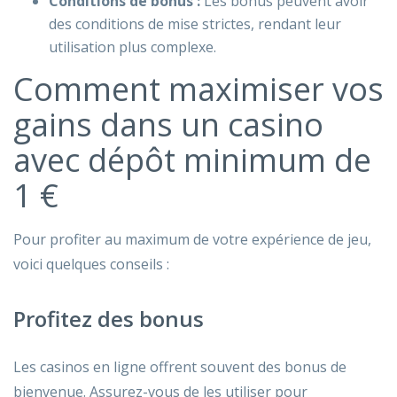
Conditions de bonus :
Les bonus peuvent avoir
des conditions de mise strictes, rendant leur
utilisation plus complexe.
Comment maximiser vos
gains dans un casino
avec dépôt minimum de
1 €
Pour profiter au maximum de votre expérience de jeu,
voici quelques conseils :
Profitez des bonus
Les casinos en ligne offrent souvent des bonus de
bienvenue. Assurez-vous de les utiliser pour