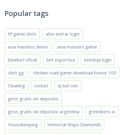
Popular tags
9f game slots
afun entrar login
avia masters demo
avia masters game
bbwbet oficial
bet esportiva
betninja login
cbet gg
chicken road game download bonus 100
Cleaning
cncbet
dj bet net
giros gratis sin deposito
giros gratis sin depósito argentina
greenbets io
Housekeeping
Immortal Ways Diamonds