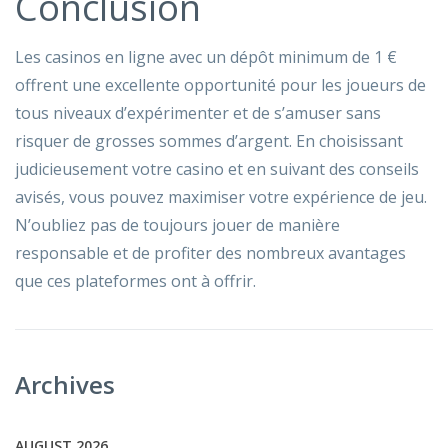
Conclusion
Les casinos en ligne avec un dépôt minimum de 1 €
offrent une excellente opportunité pour les joueurs de
tous niveaux d’expérimenter et de s’amuser sans
risquer de grosses sommes d’argent. En choisissant
judicieusement votre casino et en suivant des conseils
avisés, vous pouvez maximiser votre expérience de jeu.
N’oubliez pas de toujours jouer de manière
responsable et de profiter des nombreux avantages
que ces plateformes ont à offrir.
Archives
AUGUST 2026