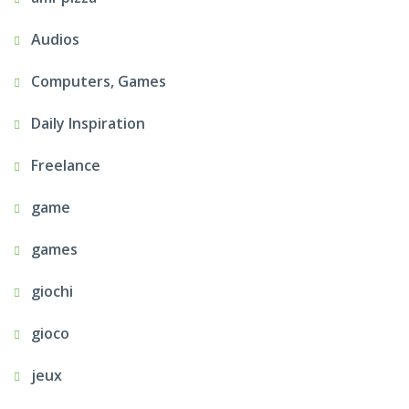
Audios
Computers, Games
Daily Inspiration
Freelance
game
games
giochi
gioco
jeux