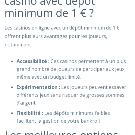
casino avec dépôt
minimum de 1 € ?
Les casinos en ligne avec un dépôt minimum de 1 €
offrent plusieurs avantages pour les joueurs,
notamment :
Accessibilité :
Ces casinos permettent à un plus
grand nombre de joueurs de participer aux jeux,
même avec un budget limité.
Expérimentation :
Les joueurs peuvent essayer
différents jeux sans risquer de grosses sommes
d’argent.
Flexibilité :
Les dépôts minimums faibles
facilitent la gestion de votre bankroll.