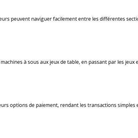
ueurs peuvent naviguer facilement entre les différentes secti
achines à sous aux jeux de table, en passant par les jeux e
urs options de paiement, rendant les transactions simples e