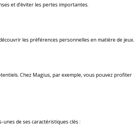
nses et d’éviter les pertes importantes.
écouvrir les préférences personnelles en matière de jeux.
tentiels. Chez Magius, par exemple, vous pouvez profiter
unes de ses caractéristiques clés :