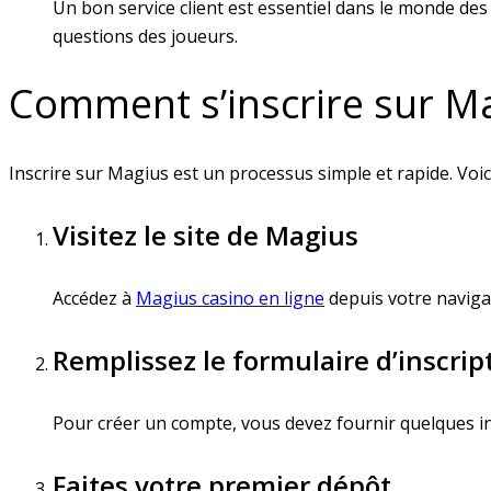
Un bon service client est essentiel dans le monde des
questions des joueurs.
Comment s’inscrire sur Ma
Inscrire sur Magius est un processus simple et rapide. Voici
Visitez le site de Magius
Accédez à
Magius casino en ligne
depuis votre naviga
Remplissez le formulaire d’inscrip
Pour créer un compte, vous devez fournir quelques in
Faites votre premier dépôt