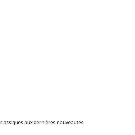
s classiques aux dernières nouveautés.