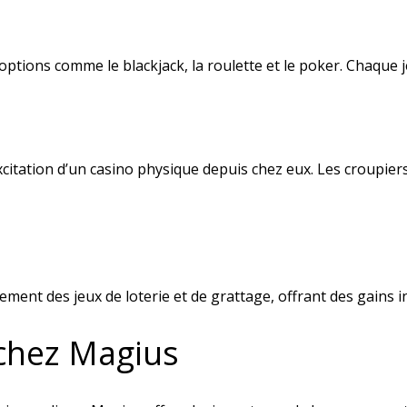
options comme le blackjack, la roulette et le poker. Chaque 
xcitation d’un casino physique depuis chez eux. Les croupiers
ment des jeux de loterie et de grattage, offrant des gains i
chez Magius