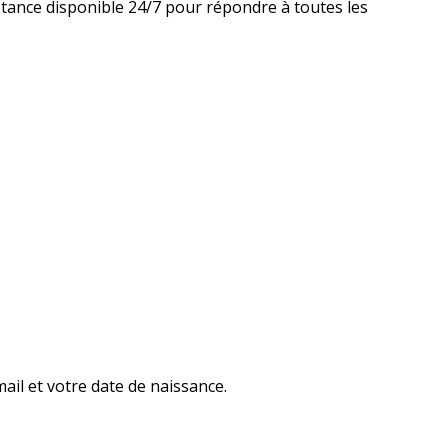
istance disponible 24/7 pour répondre à toutes les
il et votre date de naissance.