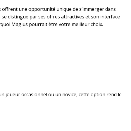
Ils offrent une opportunité unique de s’immerger dans
e
se distingue par ses offres attractives et son interface
quoi Magius pourrait être votre meilleur choix.
n joueur occasionnel ou un novice, cette option rend le