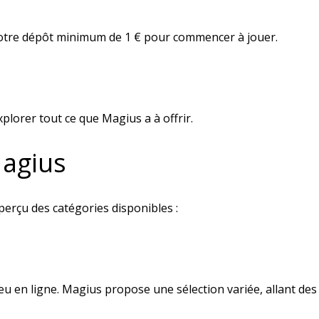
votre dépôt minimum de 1 € pour commencer à jouer.
plorer tout ce que Magius a à offrir.
Magius
perçu des catégories disponibles :
eu en ligne. Magius propose une sélection variée, allant de