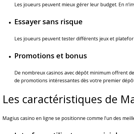
Les joueurs peuvent mieux gérer leur budget. En n’inve
Essayer sans risque
Les joueurs peuvent tester différents jeux et platef
Promotions et bonus
De nombreux casinos avec dépôt minimum offrent des 
de promotions intéressantes dès votre premier dépôt
Les caractéristiques de M
Magius casino en ligne se positionne comme l’un des meille