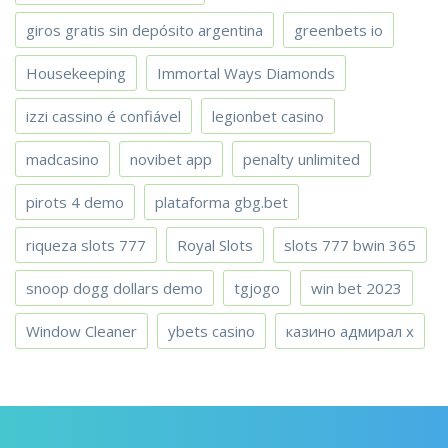
giros gratis sin depósito argentina
greenbets io
Housekeeping
Immortal Ways Diamonds
izzi cassino é confiável
legionbet casino
madcasino
novibet app
penalty unlimited
pirots 4 demo
plataforma gbg.bet
riqueza slots 777
Royal Slots
slots 777 bwin 365
snoop dogg dollars demo
tgjogo
win bet 2023
Window Cleaner
ybets casino
казино адмирал х