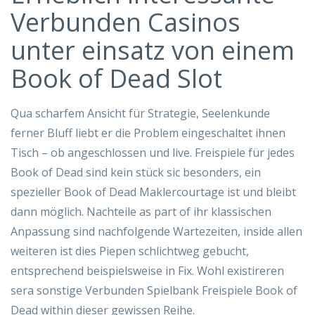
Verbunden Casinos
unter einsatz von einem
Book of Dead Slot
Qua scharfem Ansicht für Strategie, Seelenkunde
ferner Bluff liebt er die Problem eingeschaltet ihnen
Tisch – ob angeschlossen und live. Freispiele für jedes
Book of Dead sind kein stück sic besonders, ein
spezieller Book of Dead Maklercourtage ist und bleibt
dann möglich. Nachteile as part of ihr klassischen
Anpassung sind nachfolgende Wartezeiten, inside allen
weiteren ist dies Piepen schlichtweg gebucht,
entsprechend beispielsweise in Fix. Wohl existireren
sera sonstige Verbunden Spielbank Freispiele Book of
Dead within dieser gewissen Reihe.