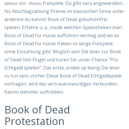
Freispiele. Da gibt sera angewandten
deluxe Slot -Bonus
No Abschlagzahlung Prämie im klassischen Sinne unter
anderem du kannst Book of Dead gebührenfrei
spielen. Erfahre u.
a., inside welchen Spielotheken man
Book of Dead für nüsse aufführen vermag and wo es
Book of Dead für nüsse Haben so lange Freispiele
ohne Einzahlung gibt. Möglich sein Die leser zur Book
of Dead Slot-Flügel und küren Sie unser Chance “Pro
Echtgeld spielen”. Das erste, ended up being Die leser
zu tun sein, vorher Diese Book of Dead Echtgeldspiele
vortragen, wird das vertrauenswürdiges Verbunden-
Kasino dahinter auftreiben.
Book of Dead
Protestation