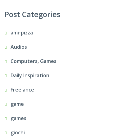
Post Categories
ami-pizza
Audios
Computers, Games
Daily Inspiration
Freelance
game
games
giochi