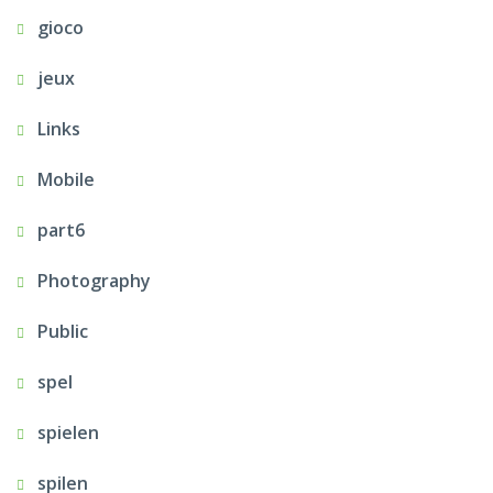
gioco
jeux
Links
Mobile
part6
Photography
Public
spel
spielen
spilen