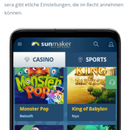
sera gibt etliche Einstellungen, die im Recht annehmen
können.