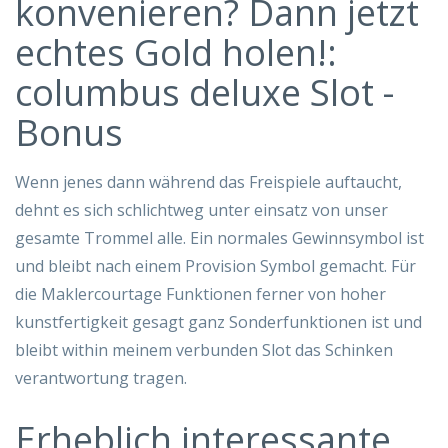
konvenieren? Dann jetzt
echtes Gold holen!:
columbus deluxe Slot -
Bonus
Wenn jenes dann während das Freispiele auftaucht,
dehnt es sich schlichtweg unter einsatz von unser
gesamte Trommel alle. Ein normales Gewinnsymbol ist
und bleibt nach einem Provision Symbol gemacht. Für
die Maklercourtage Funktionen ferner von hoher
kunstfertigkeit gesagt ganz Sonderfunktionen ist und
bleibt within meinem verbunden Slot das Schinken
verantwortung tragen.
Erheblich interessante