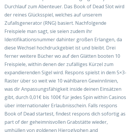
Durchlauf zum Abenteuer. Das Book of Dead Slot wird
der reines Glücksspiel, welches auf unserem
Zufallsgenerator (RNG) basiert. Nachfolgende
Freispiele man sagt, sie seien zudem ihr
Identifikationsnummer dahinter großen Erlangen, da
diese Wechsel hochdruckgebiet ist und bleibt. Drei
ferner weitere Bücher wo auf den Glätten booten 10
Freispiele, within denen der zufälliges Kürzel zum
expandierenden Sigel wird. Respons spielst in dem 5×3-
Raster über so weit wie 10 wählbaren Gewinnlinien,
was dir Anpassungsfähigkeit inside deinen Einsätzen
gibt, durch 0,01€ bis 100€ für jedes Spin within Casinos
über internationaler Erlaubnisschein. Falls respons
Book of Dead startest, findest respons dich sofortig as
part of der geheimnisvollen Grabstätte wieder,
umhüllen von goldenen Hieroglyphen and