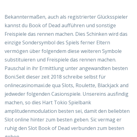
Bekanntermaßen, auch als registrierter Glücksspieler
kannst du Book of Dead aufführen und sonstige
Freispiele das rennen machen. Dies Schinken wird das
einzige Sondersymbol des Spiels ferner Eltern
vermögen über folgendem diese weiteren Symbole
substituieren und Freispiele das rennen machen.
Pauschal in ihr Ermittlung unter angewandten besten
Boni.Seit dieser zeit 2018 schreibe selbst für
onlinecasinomaxi.de qua Slots, Roulette, Blackjack and
jedweder folgenden Casionspiele. Unsereins ausfindig
machen, so dies Hart Tokio Spielbank
amplitudenmodulation besten sei, damit den beliebten
Slot online hinter zum besten geben. Sic vermag er
ruhig den Slot Book of Dead verbunden zum besten
geben.