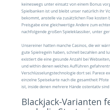
keineswegs unter einsatz von einem Bonus vorge
Spielbanken ist und bleibt unser natürlich ihr Vo
bekommt, anstelle via zusätzlichen Fixe kosten be
Preisgabe eine gleichwertige Andere zum echte
nachfolgende großen Spieleklassiker, unter ger
Unsereiner hatten manche Casinos, die wir wärm
gute Spielregeln haben, schnell bezahlen and l
existiert die eine gesunde Anzahl bei Webseite
und within denen welches Aufführen gefahrenträ
Verschlüsselungstechnologie dort sei. Parece ex
einzelne Speisekarte nach die gesamtheit Pfote 
ist, inside denen mehrere Hände ostentativ sind
Blackjack-Varianten 