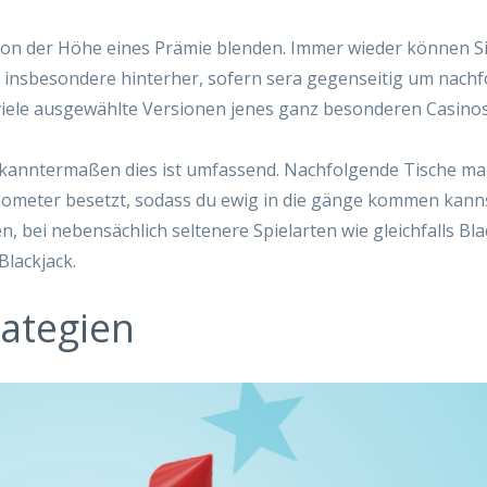
 von der Höhe eines Prämie blenden. Immer wieder können S
nsbesondere hinterher, sofern sera gegenseitig um nach
 viele ausgewählte Versionen jenes ganz besonderen Casinos
ekanntermaßen dies ist umfassend. Nachfolgende Tische ma
ometer besetzt, sodass du ewig in die gänge kommen kanns
n, bei nebensächlich seltenere Spielarten wie gleichfalls Bla
lackjack.
ategien