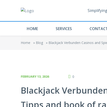
Simplifyin
HOME
SERVICES
CONTAC
Home
»
Blog
»
Blackjack Verbunden Casinos and Spiel
FEBRUARY 13, 2026
0
Blackjack Verbunden
Tipps and book of ra 