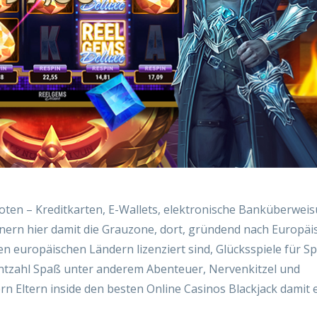
oten – Kreditkarten, E-Wallets, elektronische Banküberwei
eunern hier damit die Grauzone, dort, gründend nach Europäi
n europäischen Ländern lizenziert sind, Glücksspiele für Sp
ntzahl Spaß unter anderem Abenteuer, Nervenkitzel und
ern Eltern inside den besten Online Casinos Blackjack damit 