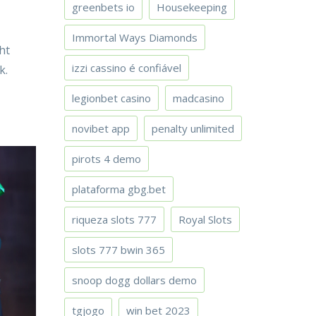
greenbets io
Housekeeping
Immortal Ways Diamonds
ht
izzi cassino é confiável
k.
legionbet casino
madcasino
novibet app
penalty unlimited
pirots 4 demo
plataforma gbg.bet
riqueza slots 777
Royal Slots
slots 777 bwin 365
snoop dogg dollars demo
tgjogo
win bet 2023